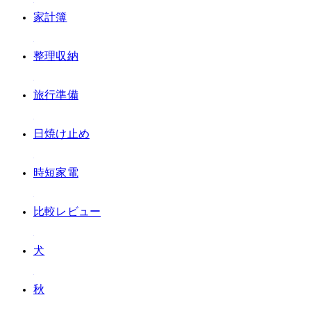
#家計簿
#整理収納
#旅行準備
#日焼け止め
#時短家電
#比較レビュー
#犬
#秋