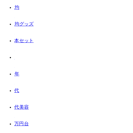
#100均
#100均グッズ
#18本セット
#2024年
#30代
#30代 美容
#3万円台