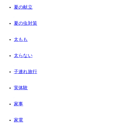
#夏の献立
#夏の虫対策
#太もも
#太らない
#子連れ旅行
#実体験
#家事
#家電