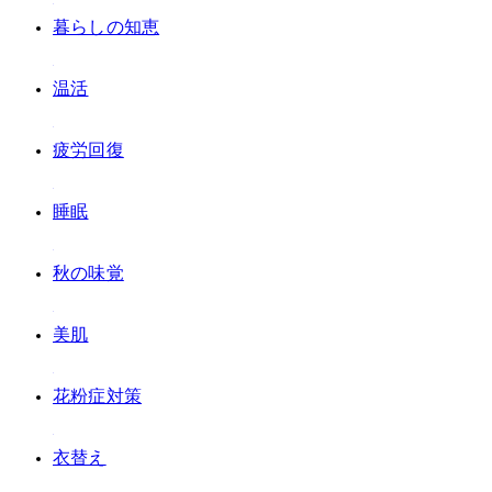
#暮らしの知恵
#温活
#疲労回復
#睡眠
#秋の味覚
#美肌
#花粉症対策
#衣替え