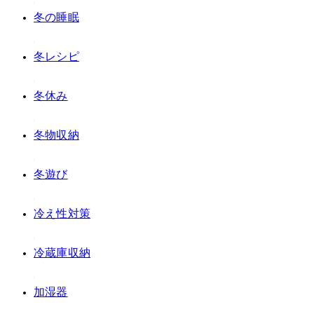
#冬の睡眠
#冬レシピ
#冬休み
#冬物収納
#冬遊び
#冷え性対策
#冷蔵庫収納
#加湿器