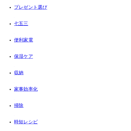
#プレゼント選び
#七五三
#便利家電
#保湿ケア
#収納
#家事効率化
#掃除
#時短レシピ