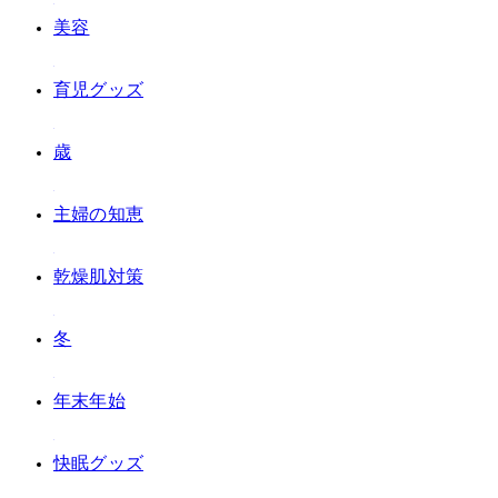
#美容
#育児グッズ
#3歳
#主婦の知恵
#乾燥肌対策
#冬
#年末年始
#快眠グッズ