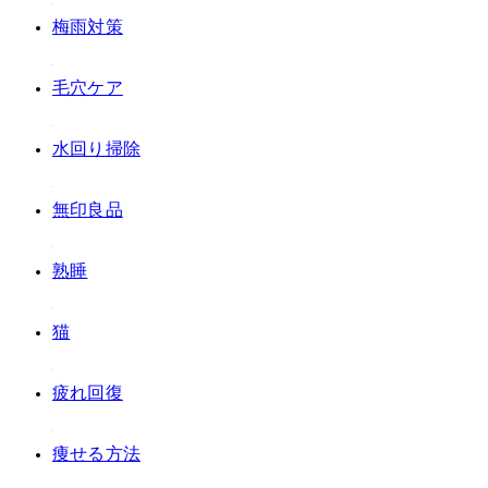
#梅雨対策
#毛穴ケア
#水回り掃除
#無印良品
#熟睡
#猫
#疲れ回復
#痩せる方法