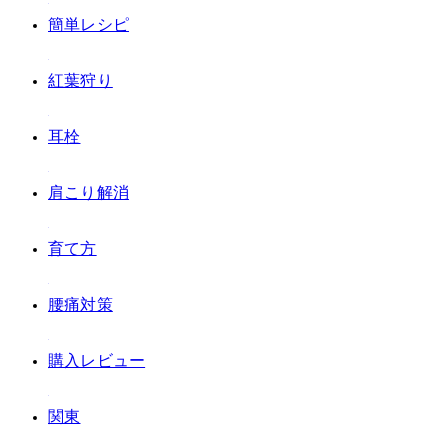
#簡単レシピ
#紅葉狩り
#耳栓
#肩こり解消
#育て方
#腰痛対策
#購入レビュー
#関東