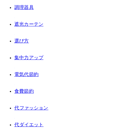
#調理器具
#遮光カーテン
#選び方
#集中力アップ
#電気代節約
#食費節約
#30代ファッション
#40代ダイエット