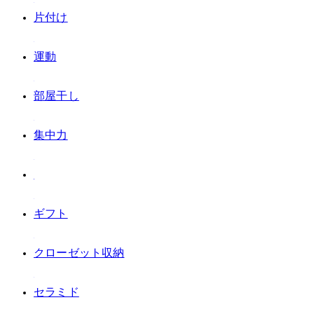
#片付け
#運動
#部屋干し
#集中力
#ギフト
#クローゼット収納
#セラミド