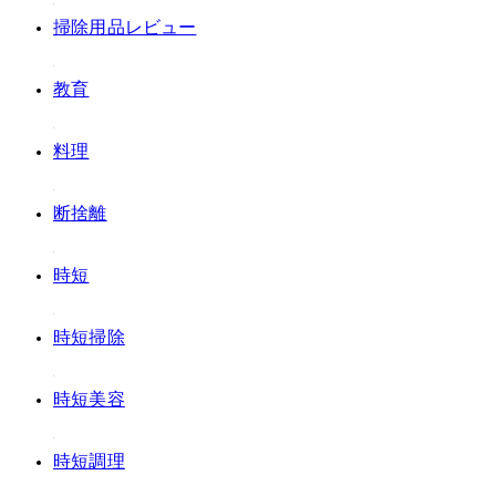
#掃除用品レビュー
#教育
#料理
#断捨離
#時短
#時短掃除
#時短美容
#時短調理