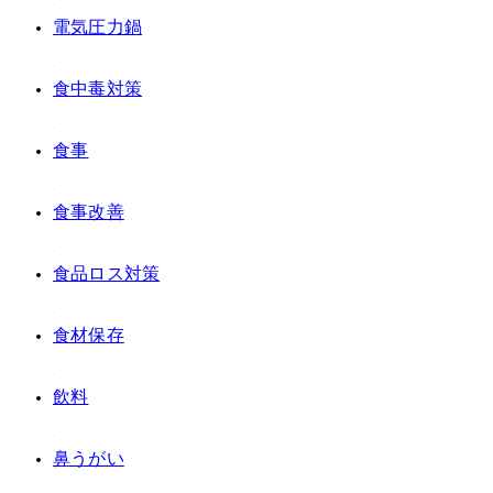
#電気圧力鍋
#食中毒対策
#食事
#食事改善
#食品ロス対策
#食材保存
#飲料
#鼻うがい