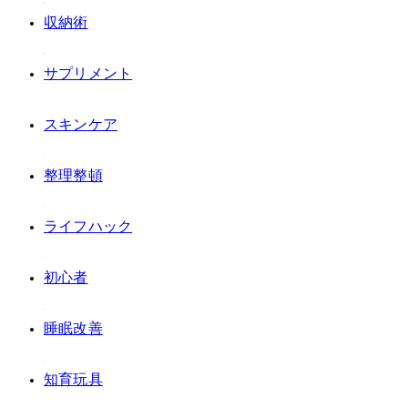
#収納術
#サプリメント
#スキンケア
#整理整頓
#ライフハック
#初心者
#睡眠改善
#知育玩具