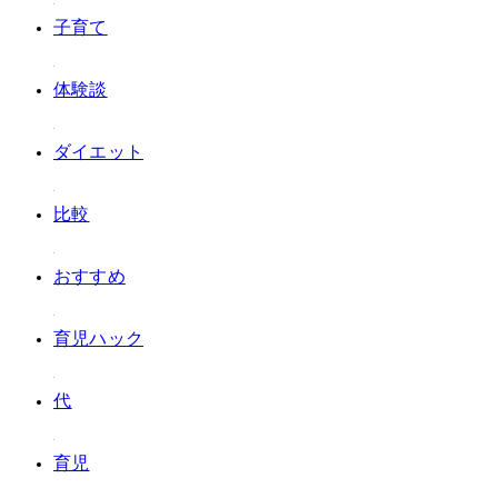
#子育て
#体験談
#ダイエット
#比較
#おすすめ
#育児ハック
#40代
#育児