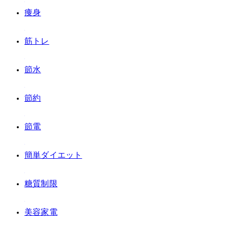
#痩身
#筋トレ
#節水
#節約
#節電
#簡単ダイエット
#糖質制限
#美容家電