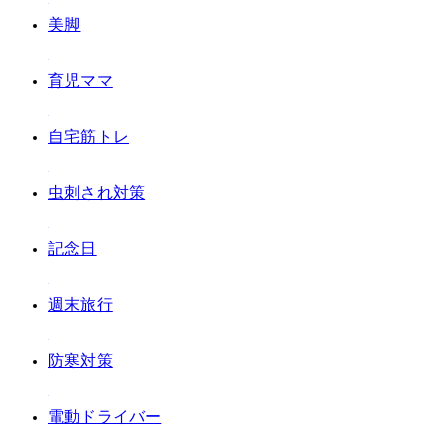
#美脚
#育児ママ
#自宅筋トレ
#虫刺され対策
#記念日
#週末旅行
#防寒対策
#電動ドライバー