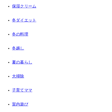
#保湿クリーム
#冬ダイエット
#冬の料理
#冬越し
#夏の暮らし
#大掃除
#子育てママ
#室内遊び