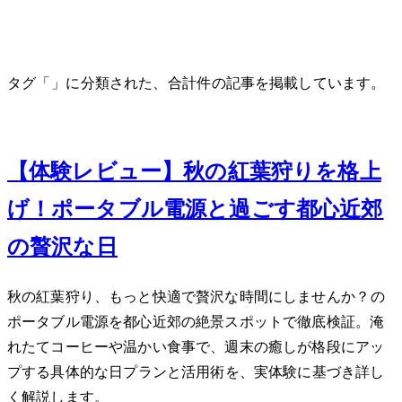
タグ「Anker」に分類された、合計 1 件の記事を掲載しています。
Nov 21, 2023
【体験レビュー】秋の紅葉狩りを格上
げ！Ankerポータブル電源と過ごす都心近郊
の贅沢な1日
秋の紅葉狩り、もっと快適で贅沢な時間にしませんか？Ankerの
ポータブル電源を都心近郊の絶景スポットで徹底検証。淹
れたてコーヒーや温かい食事で、週末の癒しが格段にアッ
プする具体的な1日プランと活用術を、実体験に基づき詳し
く解説します。