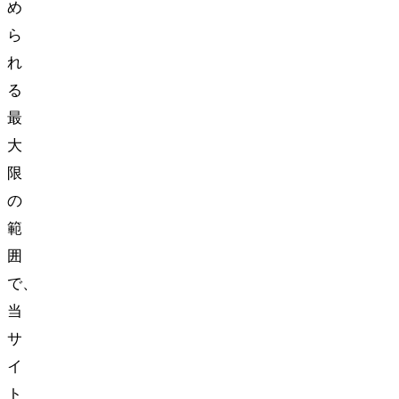
め
ら
れ
る
最
大
限
の
範
囲
で、
当
サ
イ
ト