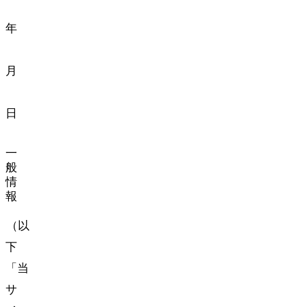
2026
年
6
月
1
日
一
般
情
報
32keta（以
下
「当
サ