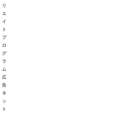
リ
エ
イ
ト
プ
ロ
グ
ラ
ム
広
告
ネ
ッ
ト