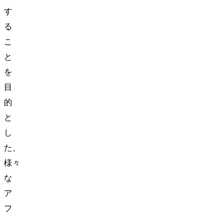
す
る
こ
と
を
目
的
と
し
た、
様々
な
ア
フ