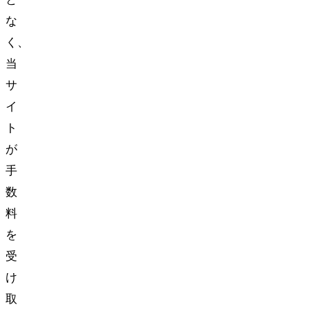
と
な
く、
当
サ
イ
ト
が
手
数
料
を
受
け
取