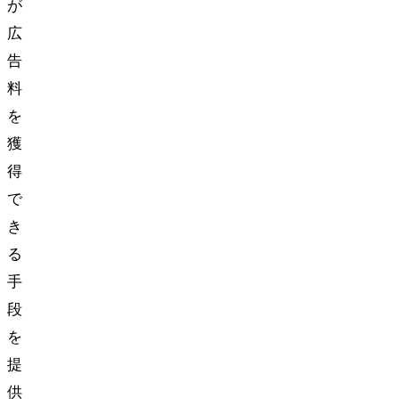
が
広
告
料
を
獲
得
で
き
る
手
段
を
提
供