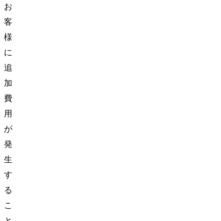
お
客
様
に
追
加
費
用
が
発
生
す
る
こ