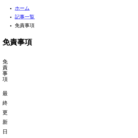
ホーム
記事一覧
免責事項
免責事項
免
責
事
項
最
終
更
新
日: