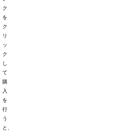
ク
を
ク
リ
ッ
ク
し
て
購
入
を
行
う
と、