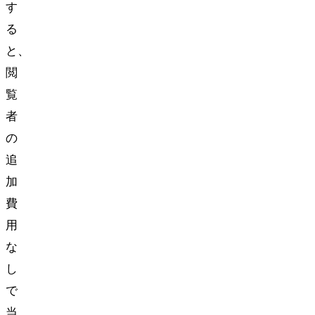
す
る
と、
閲
覧
者
の
追
加
費
用
な
し
で
当