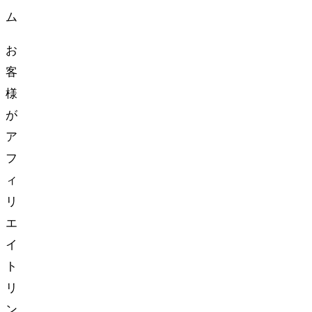
ム
お
客
様
が
ア
フ
ィ
リ
エ
イ
ト
リ
ン