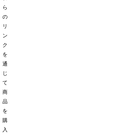
ら
の
リ
ン
ク
を
通
じ
て
商
品
を
購
入