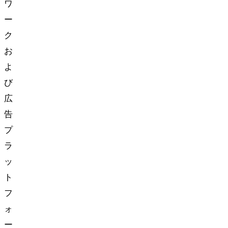
ワ
ー
ク
お
よ
び
広
告
プ
ラ
ッ
ト
フ
ォ
ー