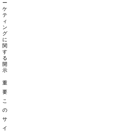
ー
ケ
テ
ィ
ン
グ
に
関
す
る
開
示
重
要:
こ
の
サ
イ