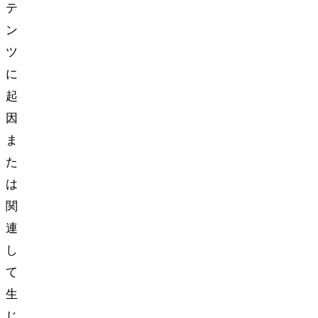
テ
ン
ツ
に
起
因
ま
た
は
関
連
し
て
生
じ