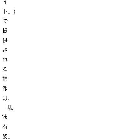
イ
ト」）
で
提
供
さ
れ
る
情
報
は、
「現
状
有
姿」