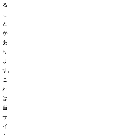
る
こ
と
が
あ
り
ま
す。
こ
れ
は
当
サ
イ