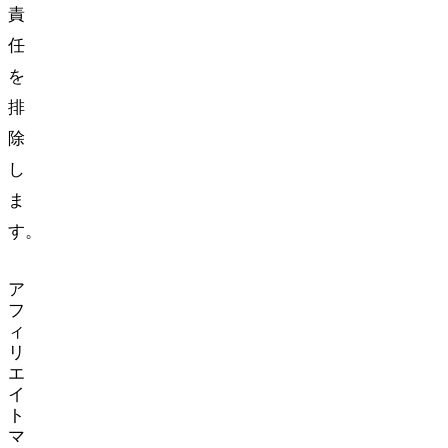
責
任
を
排
除
し
ま
す。
ア
フ
ィ
リ
エ
イ
ト
マ