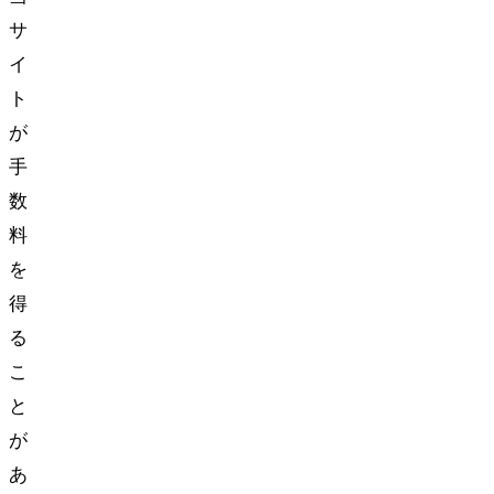
サ
イ
ト
が
手
数
料
を
得
る
こ
と
が
あ