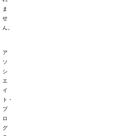
ま
せ
ん。
Amazon
ア
ソ
シ
エ
イ
ト・
プ
ロ
グ