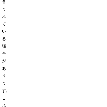
含
ま
れ
て
い
る
場
合
が
あ
り
ま
す。
こ
れ