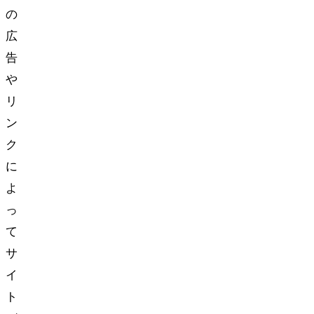
の
広
告
や
リ
ン
ク
に
よ
っ
て
サ
イ
ト