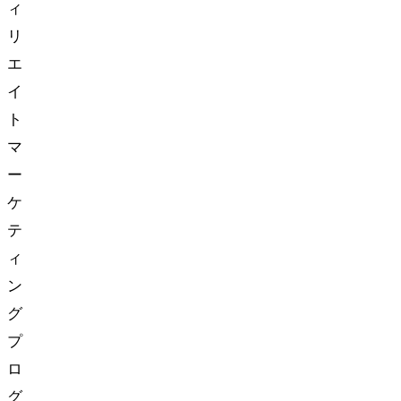
ィ
リ
エ
イ
ト
マ
ー
ケ
テ
ィ
ン
グ
プ
ロ
グ