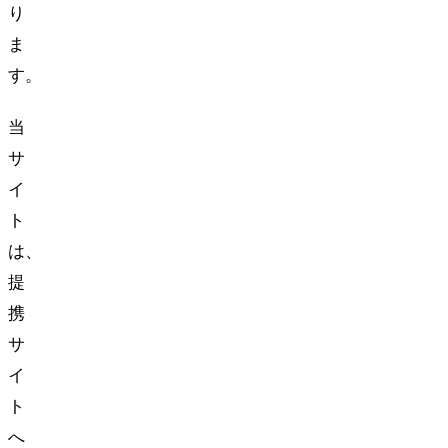
り
ま
す。
当
サ
イ
ト
は、
提
携
サ
イ
ト
へ