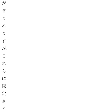
が
含
ま
れ
ま
す
が、
こ
れ
ら
に
限
定
さ
れ