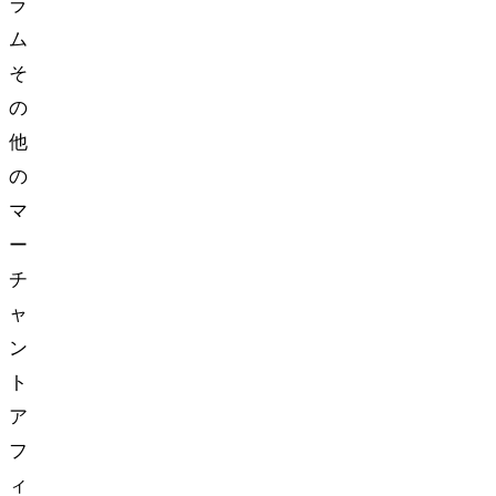
ラ
ム
そ
の
他
の
マ
ー
チ
ャ
ン
ト
ア
フ
ィ