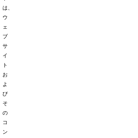
は、
ウ
ェ
ブ
サ
イ
ト
お
よ
び
そ
の
コ
ン