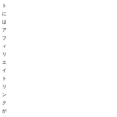
ト
に
は
ア
フ
ィ
リ
エ
イ
ト
リ
ン
ク
が