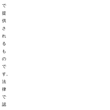
で
提
供
さ
れ
る
も
の
で
す。
法
律
で
認