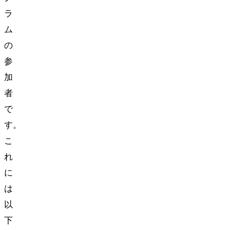
ラ
ム
の
参
加
者
で
す。
こ
れ
に
は
以
下