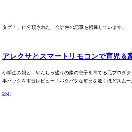
SwitchBot
タグ「SwitchBot」に分類された、合計 1 件の記事を掲載しています。
Jun 3, 2026
アレクサとスマートリモコンで育児＆家
小学生の娘と、やんちゃ盛りの3歳の息子を育てる元プロダクトレビ
事ハックを本音レビュー！バタバタな毎日を驚くほどスムー
読む