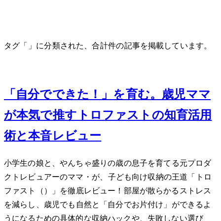
タグ「IKEA」に分類された、合計 1 件の記事を掲載しています。
Jun 5, 2026
「自分でできた！」を育む。3歳児ママ
が本気で推すIKEAトロファストの知育活用
術と本音レビュー
小学生の娘と、やんちゃ盛りの3歳の息子を育てる元プロダ
クトレビュアーのママ・Mioが、子ども向け収納の王道「IKEA トロ
ファスト（TROFAST）」を徹底レビュー！部屋が散らかるストレス
を減らし、3歳児でも自然と「自分でお片付け」ができるよ
うになるための具体的な収納ハックや、失敗しない選び