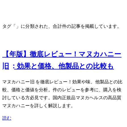
タグ「500g」に分類された、合計 1 件の記事を掲載しています。
Sep 10, 2025
【2025年版】徹底レビュー！マヌカハニーMGO263+
(旧MGO250+) UMF10+ 500g：効果と価格、他製品との比較も
マヌカハニーMGO263+(旧MGO250+)UMF10+ 500gを徹底レビュー！効果や味、他製品との比
較、価格と価値を分析。445件のレビューを参考に、購入を検
討している方必見です。国内正規品(マヌカヘルス)の高品質
マヌカハニーを詳しく解説します。
読む