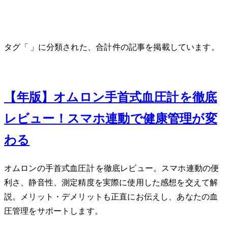
HEM-6231T2-JE
タグ「HEM-6231T2-JE」に分類された、合計 1 件の記事を掲載しています。
Sep 23, 2025
【2025年版】オムロン手首式血圧計HEM-6231T2-JEを徹底
レビュー！スマホ連動で健康管理が変
わる
オムロンの手首式血圧計HEM-6231T2-JEを徹底レビュー。スマホ連動の便
利さ、静音性、測定精度を実際に使用した感想を交えて解
説。メリット・デメリットも正直にお伝えし、あなたの血
圧管理をサポートします。