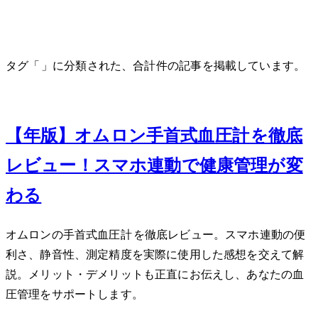
Bluetooth
タグ「Bluetooth」に分類された、合計 1 件の記事を掲載しています。
Sep 23, 2025
【2025年版】オムロン手首式血圧計HEM-6231T2-JEを徹底
レビュー！スマホ連動で健康管理が変
わる
オムロンの手首式血圧計HEM-6231T2-JEを徹底レビュー。スマホ連動の便
利さ、静音性、測定精度を実際に使用した感想を交えて解
説。メリット・デメリットも正直にお伝えし、あなたの血
圧管理をサポートします。