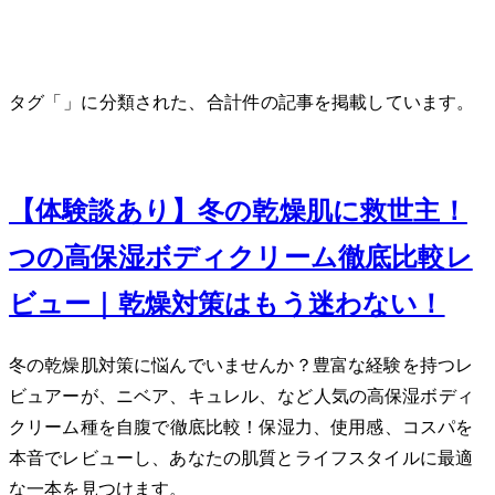
タグ「SABON」に分類された、合計 1 件の記事を掲載しています。
Dec 25, 2023
【体験談あり】冬の乾燥肌に救世主！5
つの高保湿ボディクリーム徹底比較レ
ビュー｜乾燥対策はもう迷わない！
冬の乾燥肌対策に悩んでいませんか？豊富な経験を持つレ
ビュアーが、ニベア、キュレル、SABONなど人気の高保湿ボディ
クリーム3種を自腹で徹底比較！保湿力、使用感、コスパを
本音でレビューし、あなたの肌質とライフスタイルに最適
な一本を見つけます。