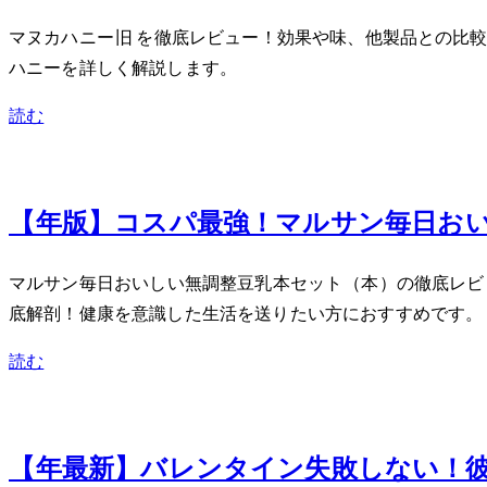
マヌカハニーMGO263+(旧MGO250+)UMF10+ 500gを徹底
ハニーを詳しく解説します。
読む
Sep 8, 2025
【2025年版】コスパ最強！マルサン 毎
マルサン 毎日おいしい無調整豆乳18本セット（1L×18本）の徹
底解剖！健康を意識した生活を送りたい方におすすめです。
読む
Feb 16, 2024
【2024年最新】バレンタイン失敗しな