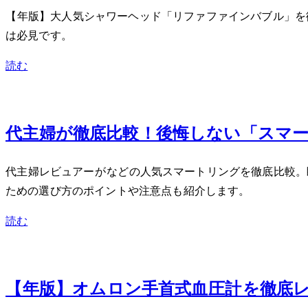
【2025年版】大人気シャワーヘッド「リファ ファインバブ
は必見です。
読む
Sep 24, 2025
40代主婦が徹底比較！後悔しない「ス
40代主婦レビュアーがOura Ringなどの人気スマートリ
ための選び方のポイントや注意点も紹介します。
読む
Sep 23, 2025
【2025年版】オムロン手首式血圧計HEM-6231