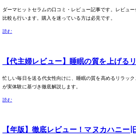
KATAN CICA ダーマヒットセラム10の口コミ・レビュー
比較も行います。購入を迷っている方は必見です。
読む
Sep 12, 2025
【40代主婦レビュー】睡眠の質を上げ
忙しい毎日を送る40代女性向けに、睡眠の質を高めるリラッ
が実体験に基づき徹底解説します。
読む
Sep 10, 2025
【2025年版】徹底レビュー！マヌカハニーMGO263+ (旧MGO2