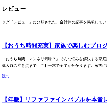
レビュー
タグ「レビュー」に分類された、合計 42 件の記事を掲載して
Oct 1, 2025
【おうち時間充実】家族で楽しむプロ
「おうち時間、マンネリ気味…？」そんな悩みを解決する家庭
購入時の注意点まで、これ一本で全てが分かります。家族に
読む
Sep 28, 2025
【2025年版】リファ ファインバブルUを