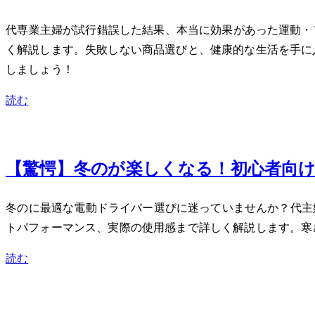
40代専業主婦が試行錯誤した結果、本当に効果があった運
く解説します。失敗しない商品選びと、健康的な生活を手に
しましょう！
読む
Jan 18, 2024
【驚愕】冬のDIYが楽しくなる！初心者
冬のDIYに最適な電動ドライバー選びに迷っていませんか？4
トパフォーマンス、実際の使用感まで詳しく解説します。寒さに
読む
Jan 15, 2024