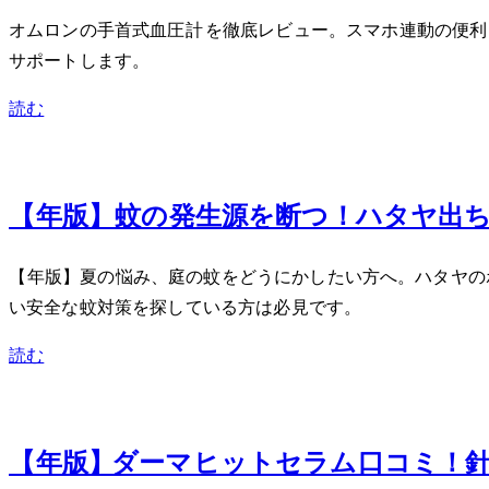
オムロンの手首式血圧計HEM-6231T2-JEを徹底レビュー
サポートします。
読む
Sep 17, 2025
【2025年版】蚊の発生源を断つ！ハタヤ出ちゃ
【2025年版】夏の悩み、庭の蚊をどうにかしたい方へ。ハタヤ
い安全な蚊対策を探している方は必見です。
読む
Sep 15, 2025
【2025年版】KATANダーマヒットセラム10