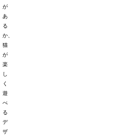
が
あ
る
か、
猫
が
楽
し
く
遊
べ
る
デ
ザ