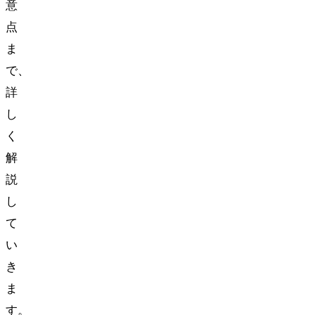
意
点
ま
で、
詳
し
く
解
説
し
て
い
き
ま
す。