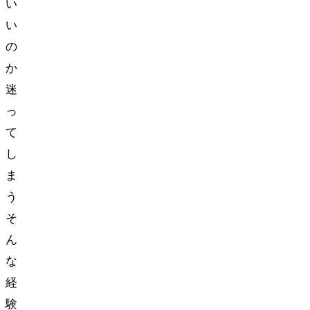
い
い
の
か
迷
っ
て
し
ま
う…
そ
ん
な
経
験