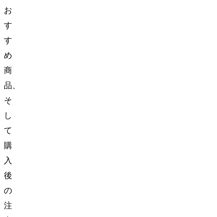
お
す
す
め
商
品、
そ
し
て
購
入
後
の
注