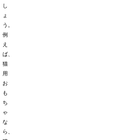
し
ょ
う。
例
え
ば、
猫
用
お
も
ち
ゃ
な
ら、