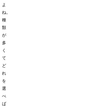
よ
ね。
種
類
が
多
く
て
ど
れ
を
選
べ
ば