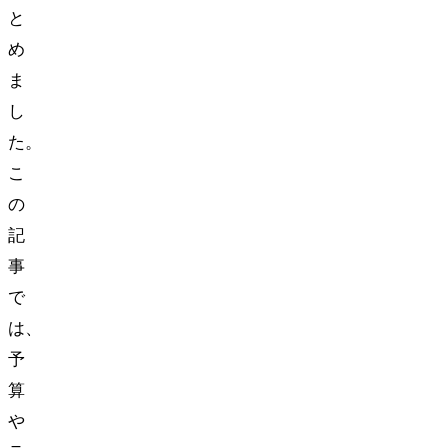
と
め
ま
し
た。
こ
の
記
事
で
は、
予
算
や