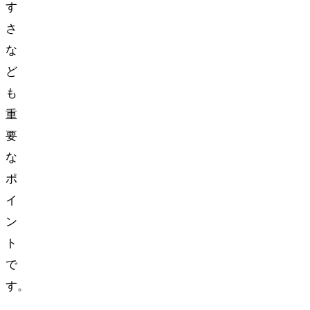
す
さ
な
ど
も
重
要
な
ポ
イ
ン
ト
で
す。