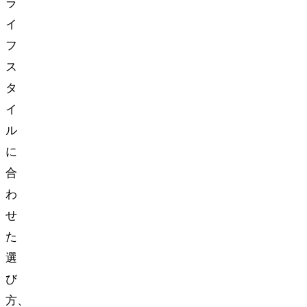
ラ
イ
フ
ス
タ
イ
ル
に
合
わ
せ
た
選
び
方、