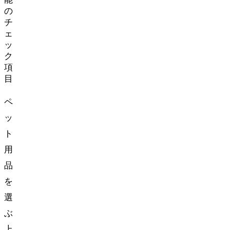
の
チ
ェ
ッ
ク
項
目
ペ
ッ
ト
用
品
を
選
ぶ
上