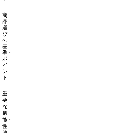
商
品
選
び
の
基
準・
ポ
イ
ン
ト
重
要
な
機
能・
性
能