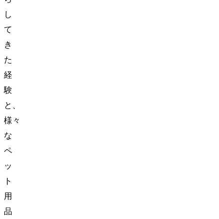
し
て
き
た
経
験
と、
様々
な
ペ
ッ
ト
用
品