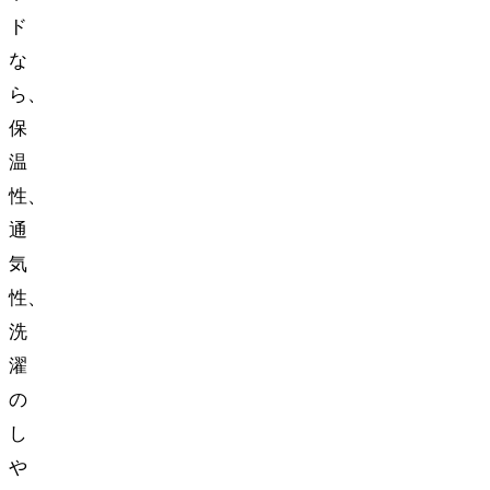
ド
な
ら、
保
温
性、
通
気
性、
洗
濯
の
し
や