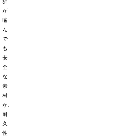
猫
が
噛
ん
で
も
安
全
な
素
材
か、
耐
久
性