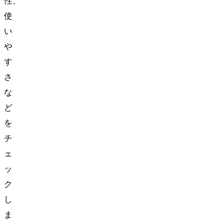
性、
使
い
や
す
さ
な
ど
を
チ
ェ
ッ
ク
し
ま