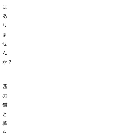
は
あ
り
ま
せ
ん
か？
2
匹
の
猫
と
暮
ら