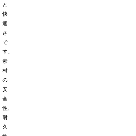
と
快
適
さ
で
す。
素
材
の
安
全
性、
耐
久