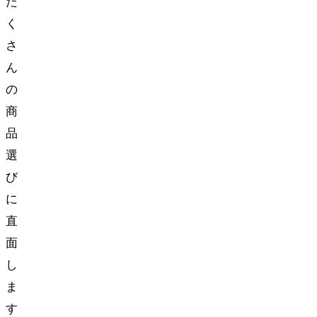
た
く
さ
ん
の
商
品
選
び
に
直
面
し
ま
す