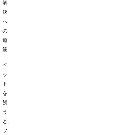
解
決
へ
の
道
筋
ペ
ッ
ト
を
飼
う
と、
フ