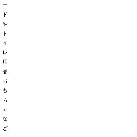
ー
ド
や
ト
イ
レ
用
品、
お
も
ち
ゃ
な
ど、