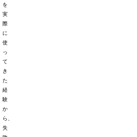
を
実
際
に
使
っ
て
き
た
経
験
か
ら、
失