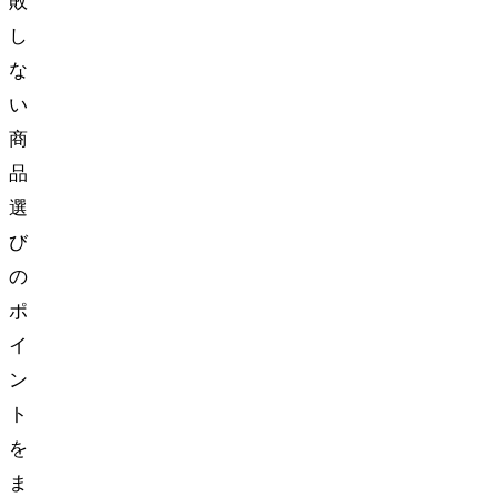
敗
し
な
い
商
品
選
び
の
ポ
イ
ン
ト
を
ま