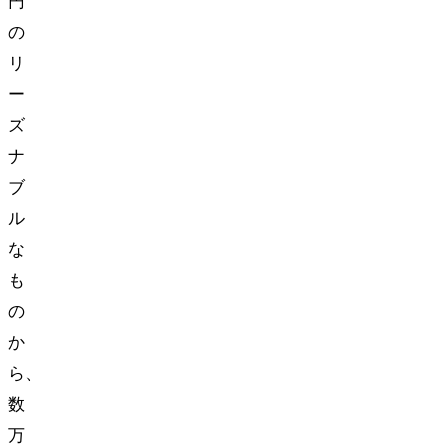
円
の
リ
ー
ズ
ナ
ブ
ル
な
も
の
か
ら、
数
万