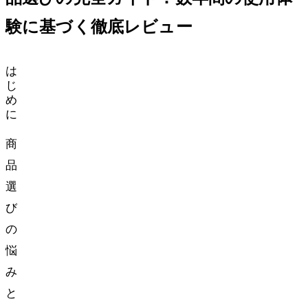
験に基づく徹底レビュー
は
じ
め
に
商
品
選
び
の
悩
み
と