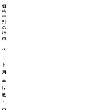
価
格
帯
別
の
特
徴
ペ
ッ
ト
用
品
は、
数
百