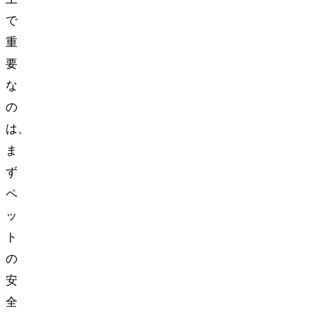
で
重
要
な
の
は、
ま
ず
ペ
ッ
ト
の
安
全