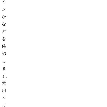
イ
ン
か
な
ど
を
確
認
し
ま
す。
犬
用
ベ
ッ