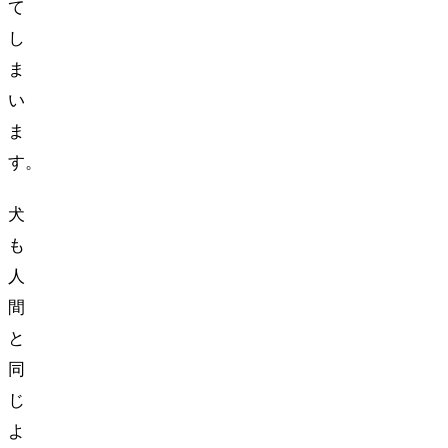
て
し
ま
い
ま
す。
犬
も
人
間
と
同
じ
よ