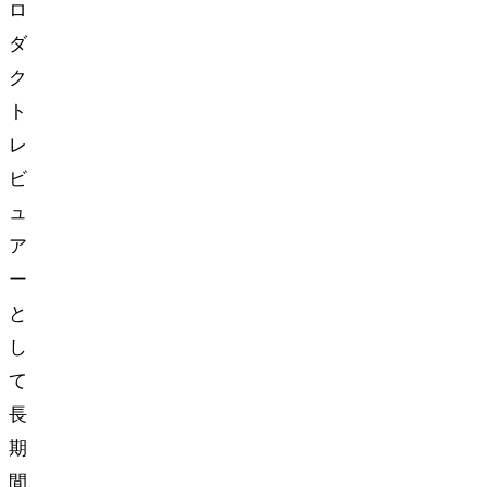
ロ
ダ
ク
ト
レ
ビ
ュ
ア
ー
と
し
て
長
期
間、