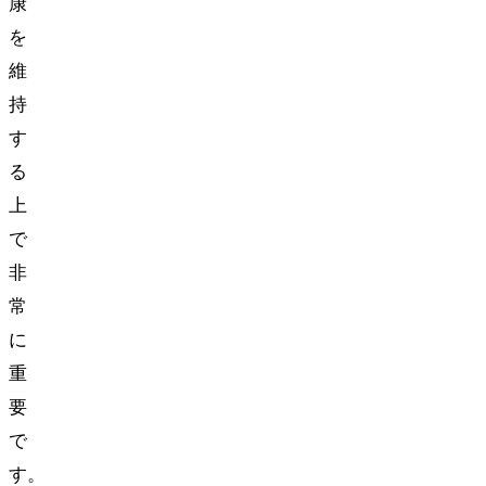
康
を
維
持
す
る
上
で
非
常
に
重
要
で
す。