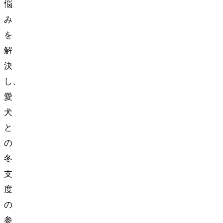
悩
み
を
解
決
し、
愛
犬
と
の
冬
支
度
の
参