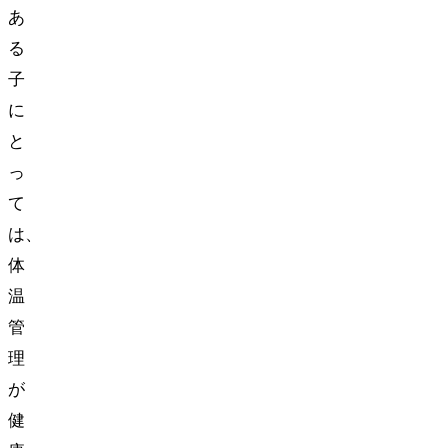
あ
る
子
に
と
っ
て
は、
体
温
管
理
が
健