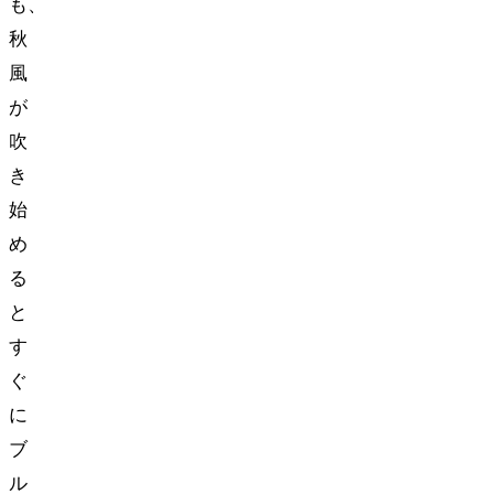
も、
秋
風
が
吹
き
始
め
る
と
す
ぐ
に
ブ
ル