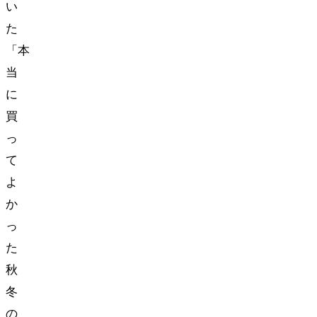
い
た
「本
当
に
買
っ
て
よ
か
っ
た
秋
冬
の