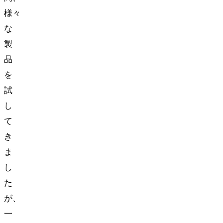
様々
な
製
品
を
試
し
て
き
ま
し
た
が、
一