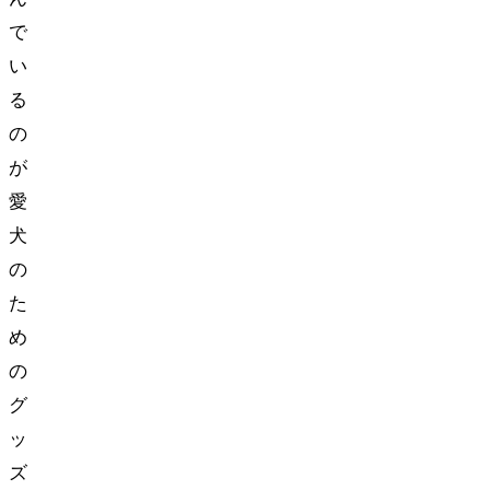
で
い
る
の
が
愛
犬
の
た
め
の
グ
ッ
ズ