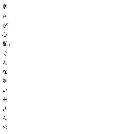
寒
さ
が
心
配…」
そ
ん
な
飼
い
主
さ
ん
の