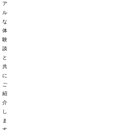
ア
ル
な
体
験
談
と
共
に
ご
紹
介
し
ま
す。