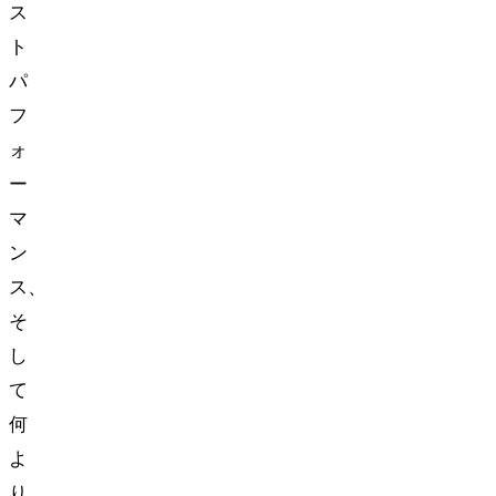
ス
ト
パ
フ
ォ
ー
マ
ン
ス、
そ
し
て
何
よ
り