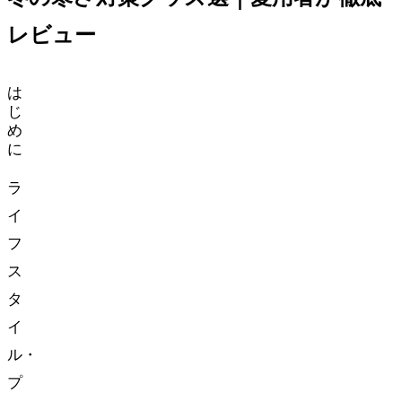
レビュー
は
じ
め
に
ラ
イ
フ
ス
タ
イ
ル・
プ