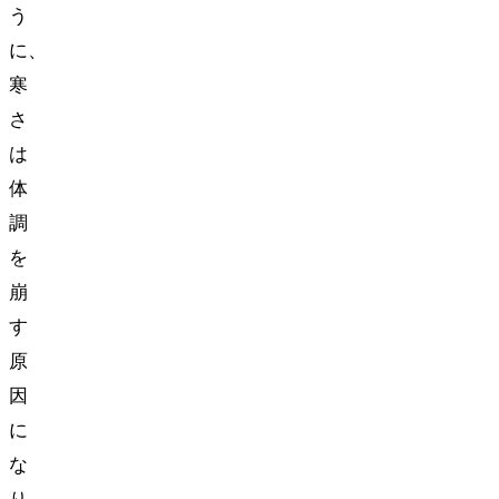
う
に、
寒
さ
は
体
調
を
崩
す
原
因
に
な