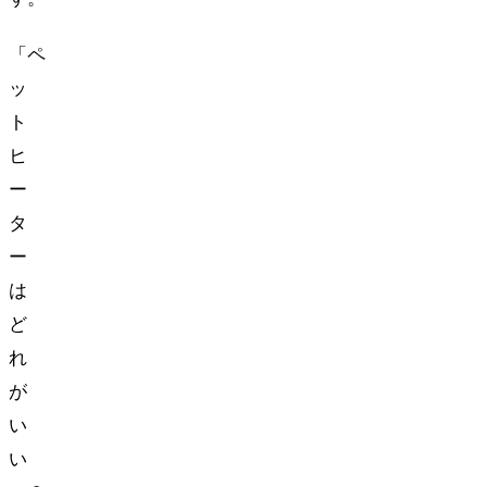
「ペ
ッ
ト
ヒ
ー
タ
ー
は
ど
れ
が
い
い