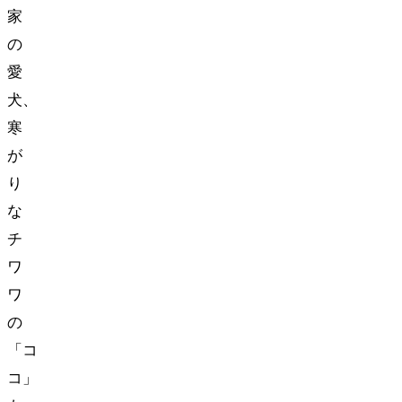
家
の
愛
犬、
寒
が
り
な
チ
ワ
ワ
の
「コ
コ」