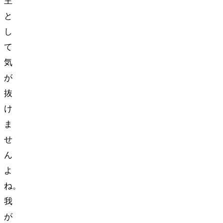
主
と
し
て
気
が
抜
け
ま
せ
ん
よ
ね。
我
が