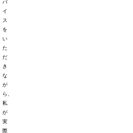
バ
イ
ス
を
い
た
だ
き
な
が
ら、
私
が
実
際