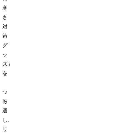
寒
さ
対
策
グ
ッ
ズ」
を
7
つ
厳
選
し、
リ