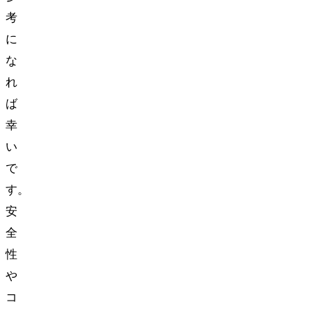
考
に
な
れ
ば
幸
い
で
す。
安
全
性
や
コ