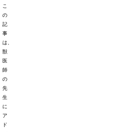
こ
の
記
事
は、
獣
医
師
の
先
生
に
ア
ド