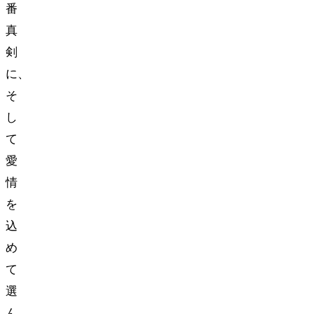
番
真
剣
に、
そ
し
て
愛
情
を
込
め
て
選
ん