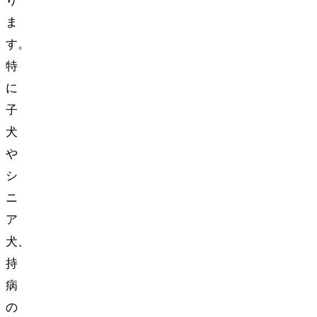
り
ま
す。
特
に
子
犬
や
シ
ニ
ア
犬、
持
病
の