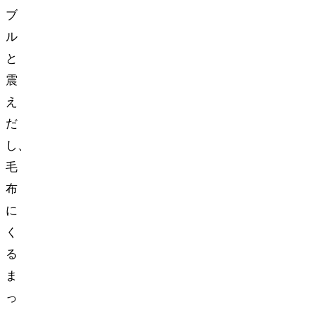
ブ
ル
と
震
え
だ
し、
毛
布
に
く
る
ま
っ