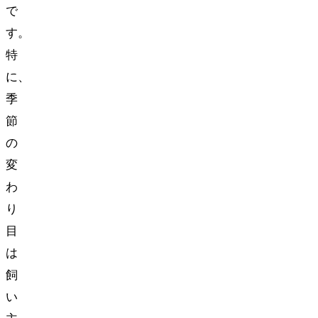
で
す。
特
に、
季
節
の
変
わ
り
目
は
飼
い