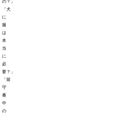
の？」
「犬
に
服
は
本
当
に
必
要？」
「留
守
番
中
の