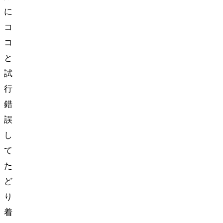
に
コ
コ
と
試
行
錯
誤
し
て
た
ど
り
着