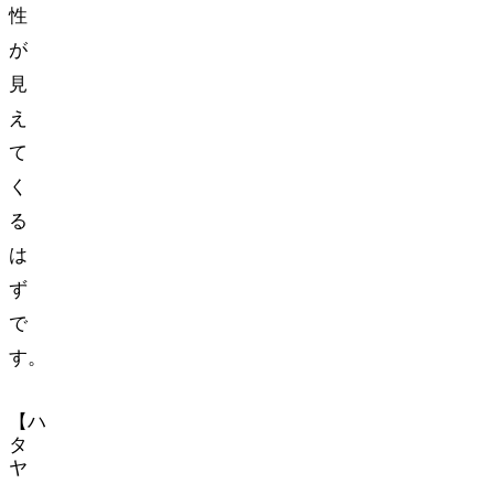
性
が
見
え
て
く
る
は
ず
で
す。
【ハ
タ
ヤ
(HATAYA)