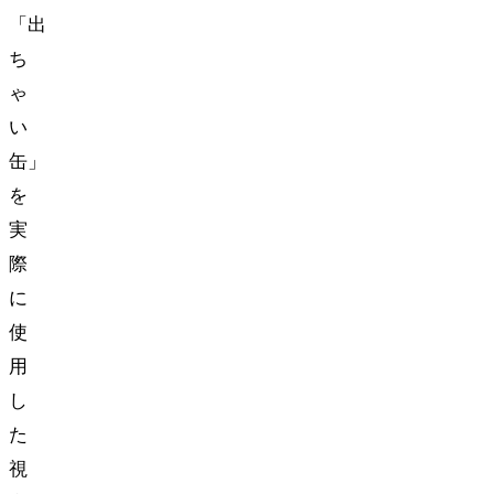
「出
ち
ゃ
い
缶」
を
実
際
に
使
用
し
た
視