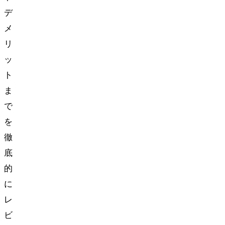
デ
メ
リ
ッ
ト
ま
で
を
徹
底
的
に
レ
ビ