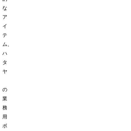
な
ア
イ
テ
ム、
ハ
タ
ヤ
(HATAYA)
の
業
務
用
ボ