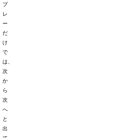
プ
レ
ー
だ
け
で
は、
次
か
ら
次
へ
と
出