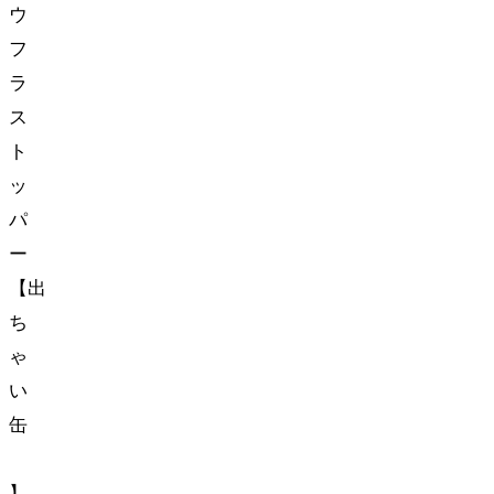
ウ
フ
ラ
ス
ト
ッ
パ
ー
【出
ち
ゃ
い
缶
BD-
2S】