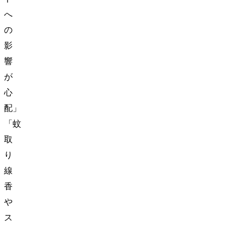
へ
の
影
響
が
心
配…」
「蚊
取
り
線
香
や
ス