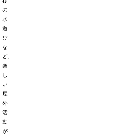
様
の
水
遊
び
な
ど、
楽
し
い
屋
外
活
動
が