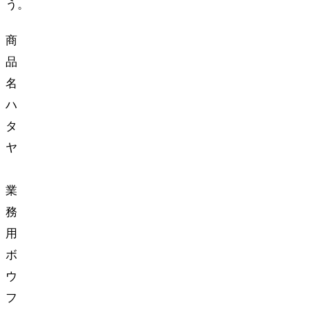
う。
商
品
名
:
ハ
タ
ヤ
業
務
用
ボ
ウ
フ