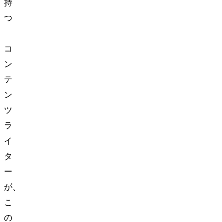
持
つ
Web
コ
ン
テ
ン
ツ
ラ
イ
タ
ー
が、
こ
の