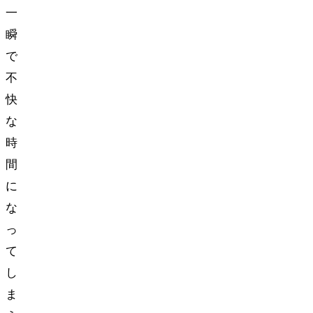
一
瞬
で
不
快
な
時
間
に
な
っ
て
し
ま