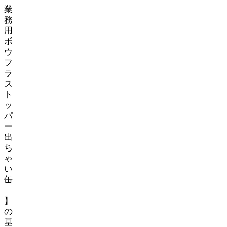
業
務
用
ボ
ウ
フ
ラ
ス
ト
ッ
パ
ー
出
ち
ゃ
い
缶
BD-
2S】
の
基