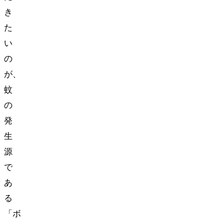
き
た
い
の
が、
蚊
の
発
生
源
で
あ
る
「ボ