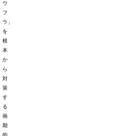
ウ
フ
ラ」
を
根
本
か
ら
対
策
す
る
画
期
的