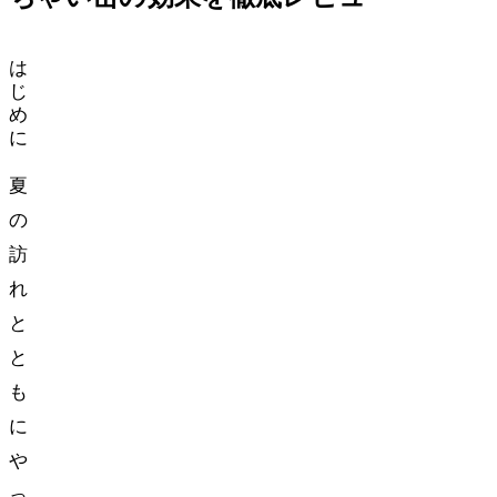
は
じ
め
に
夏
の
訪
れ
と
と
も
に
や
っ