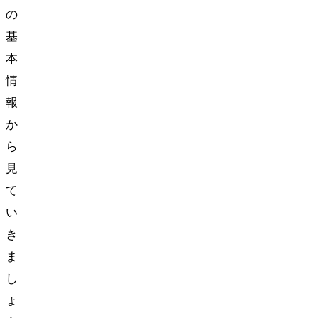
の
基
本
情
報
か
ら
見
て
い
き
ま
し
ょ