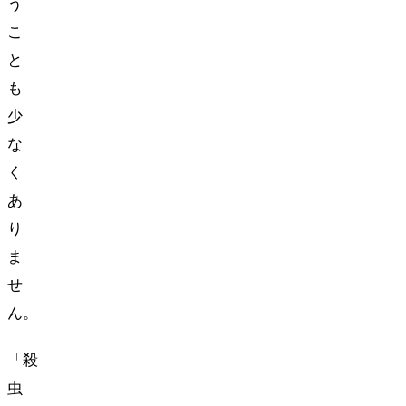
う
こ
と
も
少
な
く
あ
り
ま
せ
ん。
「殺
虫