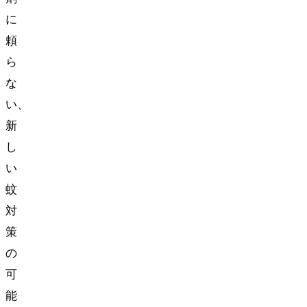
に
頼
ら
な
い、
新
し
い
蚊
対
策
の
可
能