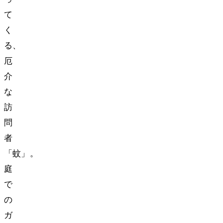
て
く
る、
厄
介
な
訪
問
者
「蚊」。
庭
で
の
ガ