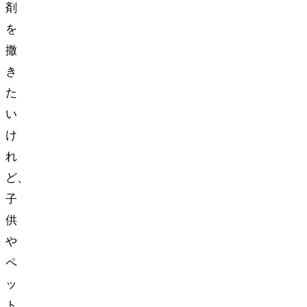
剤
を
撒
き
た
い
け
れ
ど、
子
供
や
ペ
ッ
ト