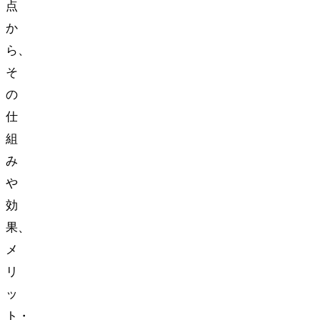
点
か
ら、
そ
の
仕
組
み
や
効
果、
メ
リ
ッ
ト・