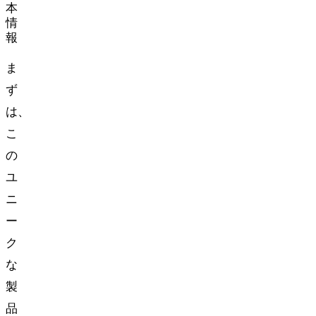
本
情
報
ま
ず
は、
こ
の
ユ
ニ
ー
ク
な
製
品