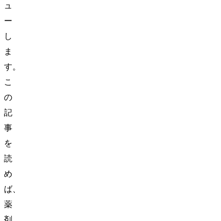
ュ
ー
し
ま
す。
こ
の
記
事
を
読
め
ば、
薬
剤