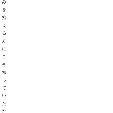
み
を
抱
え
る
方
に
こ
そ、
知
っ
て
い
た
だ