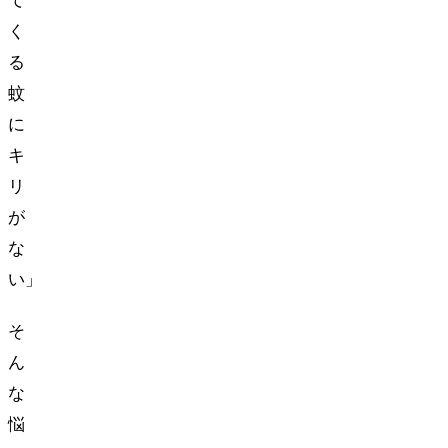
て
く
る
蚊
に
キ
リ
が
な
い…」
そ
ん
な
悩