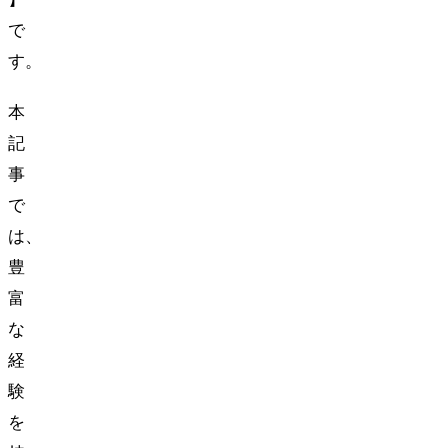
で
す。
本
記
事
で
は、
豊
富
な
経
験
を