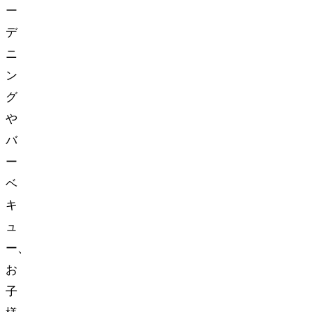
ー
デ
ニ
ン
グ
や
バ
ー
ベ
キ
ュ
ー、
お
子