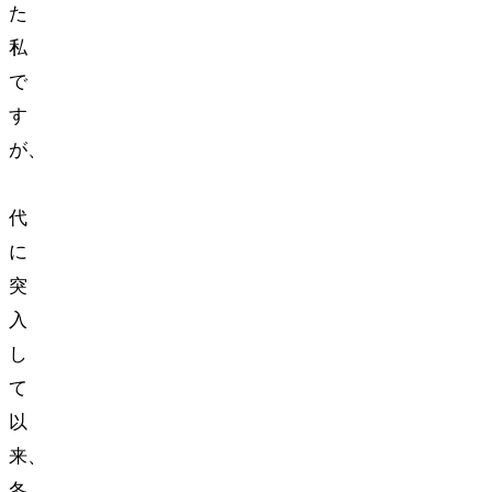
た
私
で
す
が、
30
代
に
突
入
し
て
以
来、
冬