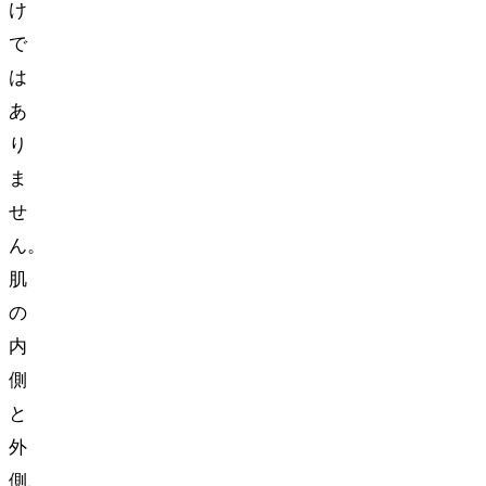
け
で
は
あ
り
ま
せ
ん。
肌
の
内
側
と
外
側、