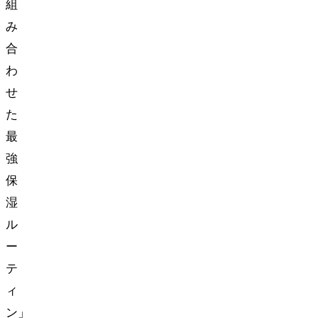
組
み
合
わ
せ
た
最
強
保
湿
ル
ー
テ
ィ
ン」