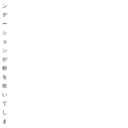
ン
デ
ー
シ
ョ
ン
が
粉
を
吹
い
て
し
ま