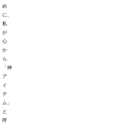
め
に、
私
が
心
か
ら
「神
ア
イ
テ
ム」
と
呼