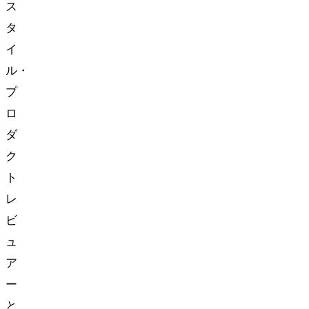
ス
タ
イ
ル・
プ
ロ
ダ
ク
ト
レ
ビ
ュ
ア
ー
と