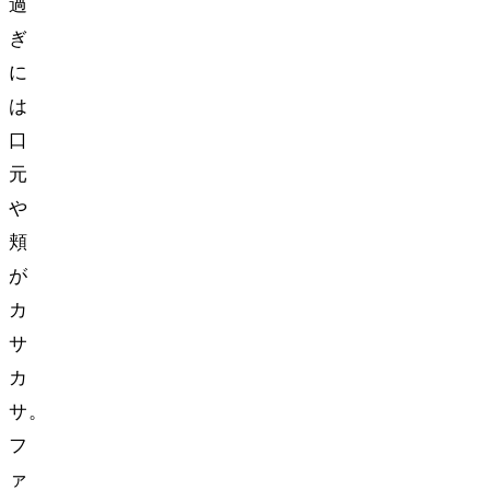
過
ぎ
に
は
口
元
や
頬
が
カ
サ
カ
サ……。
フ
ァ