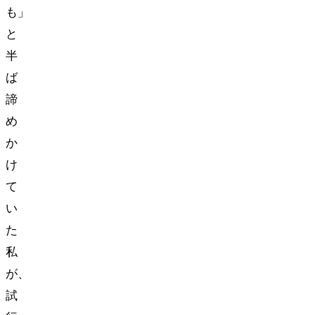
も」
と
半
ば
諦
め
か
け
て
い
た
私
が、
試