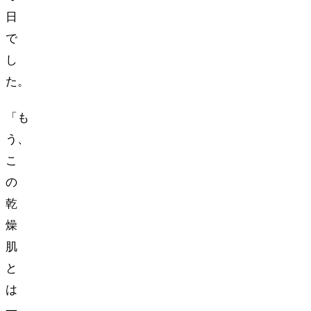
日
で
し
た。
「も
う、
こ
の
乾
燥
肌
と
は