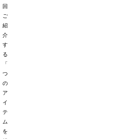
回
ご
紹
介
す
る
「5
つ
の
ア
イ
テ
ム
を