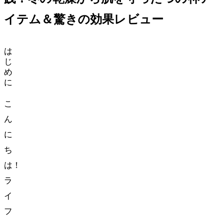
イテム＆驚きの効果レビュー
は
じ
め
に
こ
ん
に
ち
は！
ラ
イ
フ