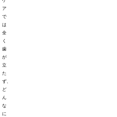
ケ
ア
で
は
全
く
歯
が
立
た
ず、
ど
ん
な
に