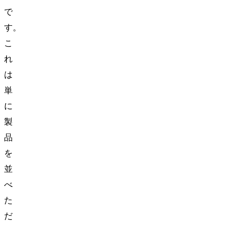
で
す。
こ
れ
は
単
に
製
品
を
並
べ
た
だ