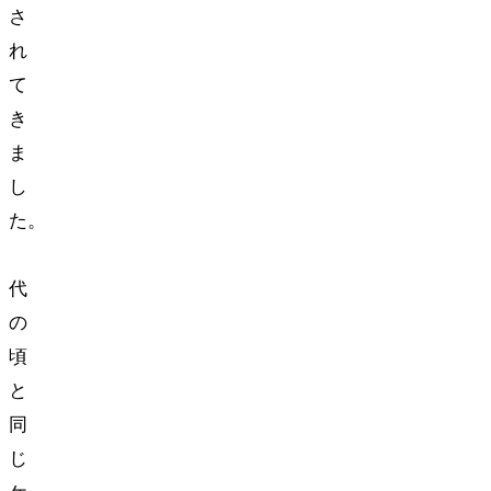
さ
れ
て
き
ま
し
た。
20
代
の
頃
と
同
じ