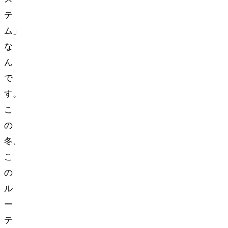
テ
ム」
な
ん
で
す。
こ
の
冬、
こ
の
ル
ー
テ