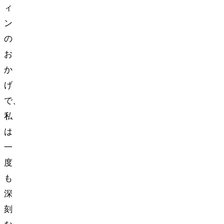
ィ
ン
の
お
か
げ
で、
私
は
一
度
も
深
刻