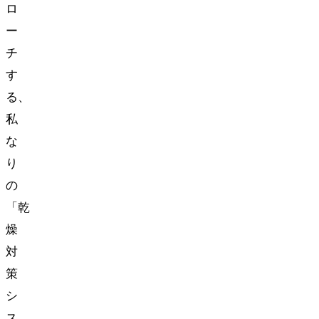
ロ
ー
チ
す
る、
私
な
り
の
「乾
燥
対
策
シ
ス