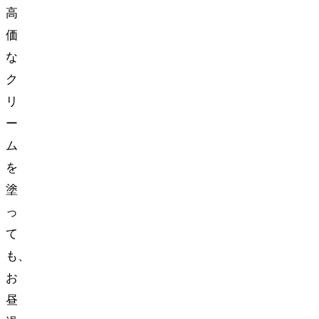
高
価
な
ク
リ
ー
ム
を
塗
っ
て
も、
お
昼