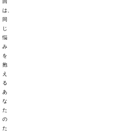
回
は、
同
じ
悩
み
を
抱
え
る
あ
な
た
の
た