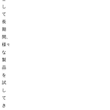
し
て
長
期
間、
様々
な
製
品
を
試
し
て
き