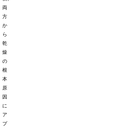
両
方
か
ら
乾
燥
の
根
本
原
因
に
ア
プ