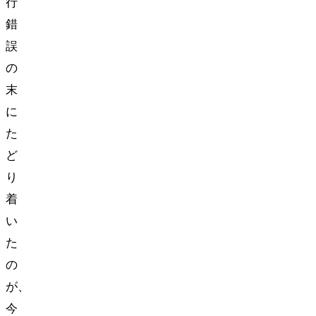
行
錯
誤
の
末
に
た
ど
り
着
い
た
の
が、
今