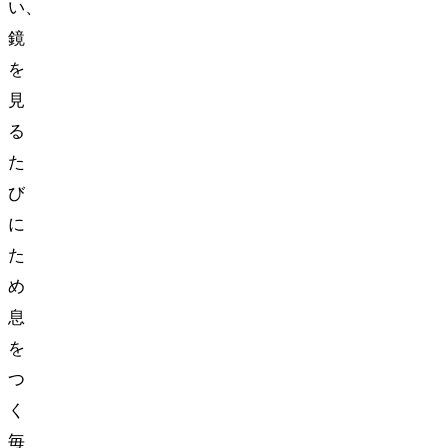
い、
鏡
を
見
る
た
び
に
た
め
息
を
つ
く
毎