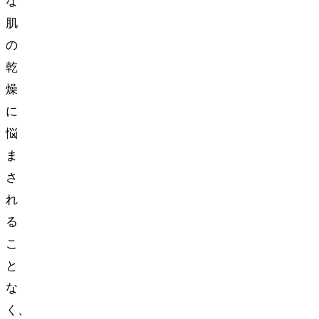
な
肌
の
乾
燥
に
悩
ま
さ
れ
る
こ
と
な
く、