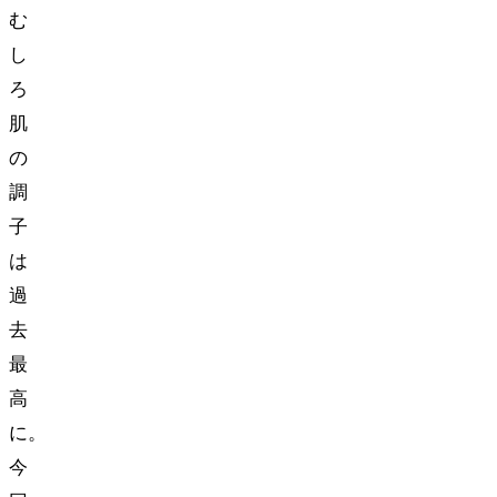
む
し
ろ
肌
の
調
子
は
過
去
最
高
に。
今