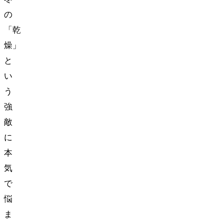
の
「乾
燥」
と
い
う
強
敵
に
本
気
で
悩
ま