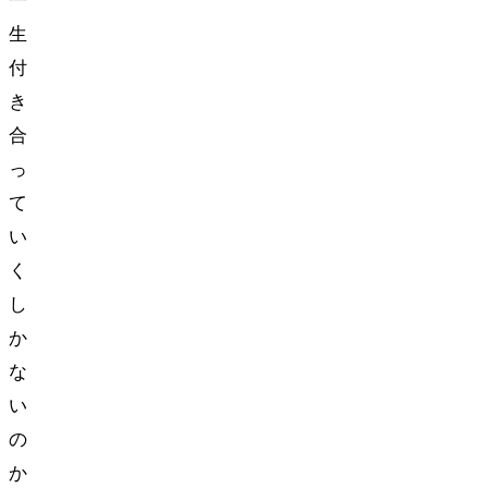
一
生
付
き
合
っ
て
い
く
し
か
な
い
の
か