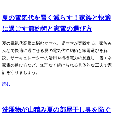
Jul 27, 2026
夏の電気代を賢く減らす！家族と快適
に過ごす節約術と家電の選び方
夏の電気代高騰に悩むママへ。2児ママが実践する、家族み
んなで快適に過ごせる夏の電気代節約術と家電選びを解
説。サーキュレーターの活用や待機電力の見直し、省エネ
家電の選び方など、無理なく続けられる具体的な工夫で家
計を守りましょう。
読む
Jul 24, 2026
洗濯物が山積み…夏の部屋干し臭を防ぐ