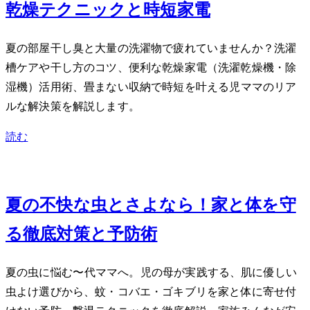
乾燥テクニックと時短家電
夏の部屋干し臭と大量の洗濯物で疲れていませんか？洗濯
槽ケアや干し方のコツ、便利な乾燥家電（洗濯乾燥機・除
湿機）活用術、畳まない収納で時短を叶える2児ママのリア
ルな解決策を解説します。
読む
Jul 22, 2026
夏の不快な虫とさよなら！家と体を守
る徹底対策と予防術
夏の虫に悩む30〜40代ママへ。2児の母が実践する、肌に優しい
虫よけ選びから、蚊・コバエ・ゴキブリを家と体に寄せ付