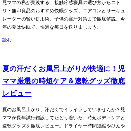
児ママの私が実践する、接触冷感寝具の選び方からニト
リ・無印良品のおすすめ快眠グッズ、エアコンとサーキュ
レーターの賢い併用術、子供の寝汗対策まで徹底解説。今
年の夏は快眠で、快適な毎日を送りましょう。
読む
Jun 23, 2026
夏の汗だくお風呂上がりが快適に！2児
ママ厳選の時短ケア＆速乾グッズ徹底
レビュー
夏のお風呂上がり、汗だくでイライラしていませんか？2児
ママが長年試行錯誤してたどり着いた、時短ボディケアと
速乾グッズを徹底レビュー。ドライヤー時間短縮やひんや