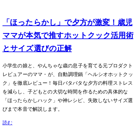
Jun 4, 2026
「ほったらかし」で夕方が激変！3歳児
ママが本気で推すホットクック活用術
とサイズ選びの正解
小学生の娘と、やんちゃな3歳の息子を育てる元プロダクト
レビュアーのママ・Mioが、自動調理鍋「ヘルシオ ホットクッ
ク」を徹底レビュー！毎日バタバタな夕方の料理ストレス
を減らし、子どもとの大切な時間を作るための具体的な
「ほったらかしハック」や神レシピ、失敗しないサイズ選
びまで本音で解説します。
読む
Jun 3, 2026