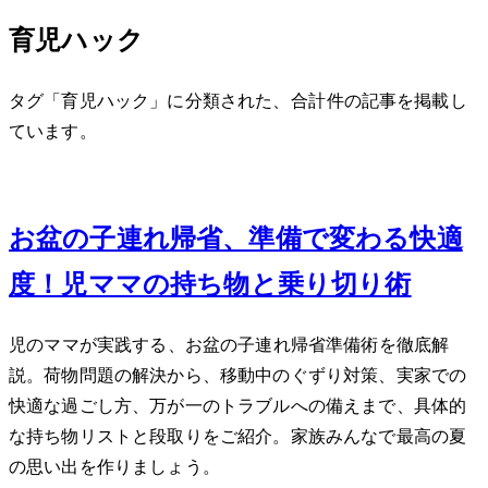
育児ハック
タグ「育児ハック」に分類された、合計 14 件の記事を掲載し
ています。
Aug 4, 2026
お盆の子連れ帰省、準備で変わる快適
度！2児ママの持ち物と乗り切り術
2児のママが実践する、お盆の子連れ帰省準備術を徹底解
説。荷物問題の解決から、移動中のぐずり対策、実家での
快適な過ごし方、万が一のトラブルへの備えまで、具体的
な持ち物リストと段取りをご紹介。家族みんなで最高の夏
の思い出を作りましょう。