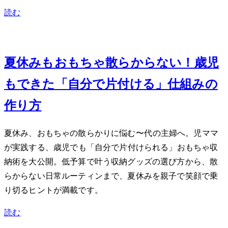
読む
Aug 3, 2026
夏休みもおもちゃ散らからない！3歳児
もできた「自分で片付ける」仕組みの
作り方
夏休み、おもちゃの散らかりに悩む30〜40代の主婦へ。2児ママ
が実践する、3歳児でも「自分で片付けられる」おもちゃ収
納術を大公開。低予算で叶う収納グッズの選び方から、散
らからない日常ルーティンまで、夏休みを親子で笑顔で乗
り切るヒントが満載です。
読む