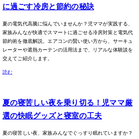
に過ごす冷房と節約の秘訣
夏の電気代高騰に悩んでいませんか？2児ママが実践する、
家族みんなが快適でスマートに過ごせる冷房対策と電気代
節約術を徹底解説。エアコンの賢い使い方から、サーキュ
レーターや遮熱カーテンの活用法まで、リアルな体験談を
交えてご紹介します。
読む
Jun 24, 2026
夏の寝苦しい夜を乗り切る！2児ママ厳
選の快眠グッズと寝室の工夫
夏の寝苦しい夜、家族みんなでぐっすり眠れていますか？2