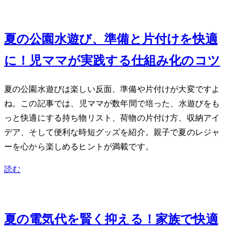
Jul 15, 2026
夏の公園水遊び、準備と片付けを快適
に！2児ママが実践する仕組み化のコツ
夏の公園水遊びは楽しい反面、準備や片付けが大変ですよ
ね。この記事では、2児ママが数年間で培った、水遊びをも
っと快適にする持ち物リスト、荷物の片付け方、収納アイ
デア、そして便利な時短グッズを紹介。親子で夏のレジャ
ーを心から楽しめるヒントが満載です。
読む
Jun 30, 2026
夏の電気代を賢く抑える！家族で快適