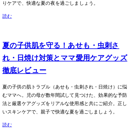
りケアで、快適な夏の夜を過ごしましょう。
読む
Jun 22, 2026
夏の子供肌を守る！あせも・虫刺さ
れ・日焼け対策とママ愛用ケアグッズ
徹底レビュー
夏の子供の肌トラブル（あせも・虫刺され・日焼け）に悩
むママへ。2児の母が数年間試して見つけた、効果的な予防
法と厳選ケアグッズをリアルな使用感と共にご紹介。正し
いスキンケアで、親子で快適な夏を過ごしましょう。
読む