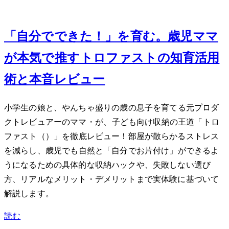
Jun 5, 2026
「自分でできた！」を育む。3歳児ママ
が本気で推すIKEAトロファストの知育活用
術と本音レビュー
小学生の娘と、やんちゃ盛りの3歳の息子を育てる元プロダ
クトレビュアーのママ・Mioが、子ども向け収納の王道「IKEA トロ
ファスト（TROFAST）」を徹底レビュー！部屋が散らかるストレス
を減らし、3歳児でも自然と「自分でお片付け」ができるよ
うになるための具体的な収納ハックや、失敗しない選び
方、リアルなメリット・デメリットまで実体験に基づいて
解説します。
読む