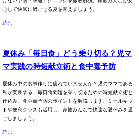
けない予防・撃退テクニックを徹底解説。家族みんなが安
心して快適に過ごせる夏を迎えましょう。
読む
Jul 20, 2026
夏休み「毎日3食」どう乗り切る？2児マ
マ実践の時短献立術と食中毒予防
夏休み中の食事作りに疲れていませんか？2児のママである
私が実践する、毎日3食問題を乗り切るための時短献立術と
仕込み、食中毒予防のポイントを解説します。ミールキッ
トや便利グッズも活用し、家族みんなで快適な夏休みを過
ごしましょう。
読む