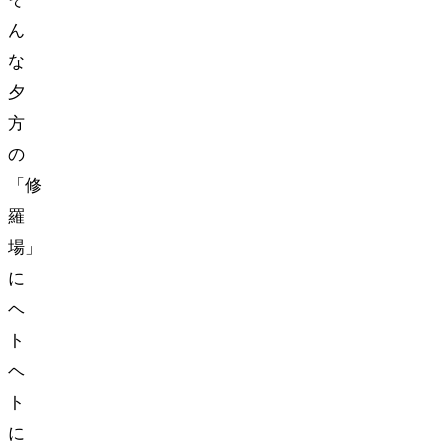
ん
な
夕
方
の
「修
羅
場」
に
ヘ
ト
ヘ
ト
に