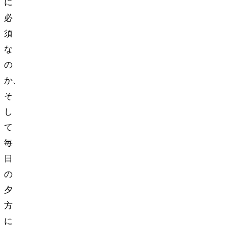
に
必
須
な
の
か、
そ
し
て
毎
日
の
夕
方
に