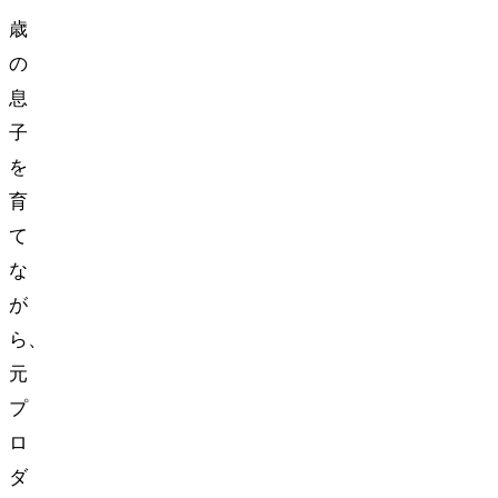
歳
の
息
子
を
育
て
な
が
ら、
元
プ
ロ
ダ