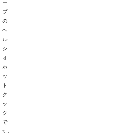
ー
プ
の
ヘ
ル
シ
オ
ホ
ッ
ト
ク
ッ
ク
で
す。