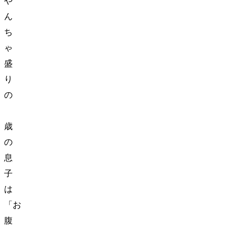
や
ん
ち
ゃ
盛
り
の
3
歳
の
息
子
は
「お
腹