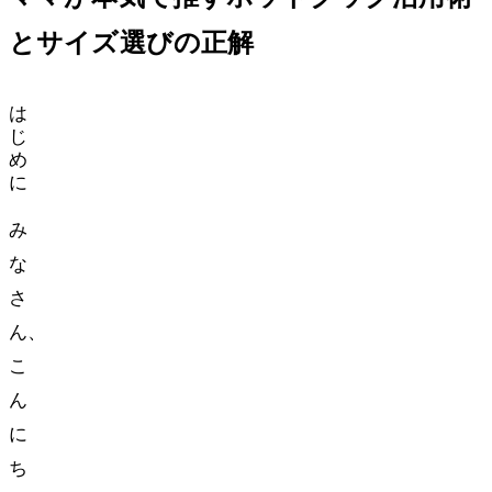
とサイズ選びの正解
は
じ
め
に
み
な
さ
ん、
こ
ん
に
ち