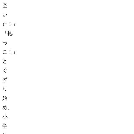
空
い
た！」
「抱
っ
こ！」
と
ぐ
ず
り
始
め、
小
学