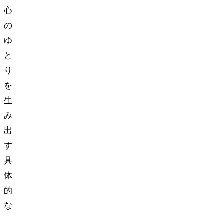
心
の
ゆ
と
り
を
生
み
出
す
具
体
的
な