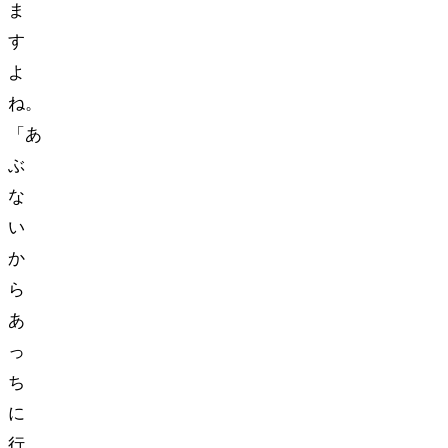
ま
す
よ
ね。
「あ
ぶ
な
い
か
ら
あ
っ
ち
に
行