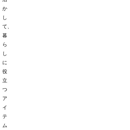
か
し
て、
暮
ら
し
に
役
立
つ
ア
イ
テ
ム