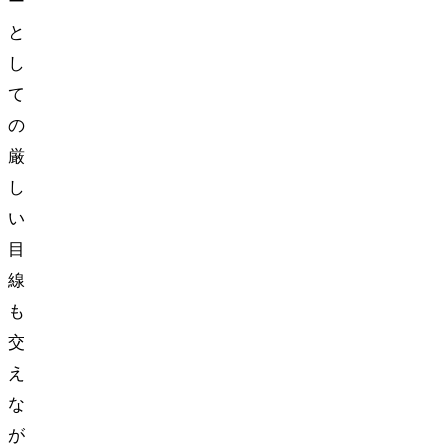
ー
と
し
て
の
厳
し
い
目
線
も
交
え
な
が