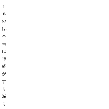
す
る
の
は、
本
当
に
神
経
が
す
り
減
り