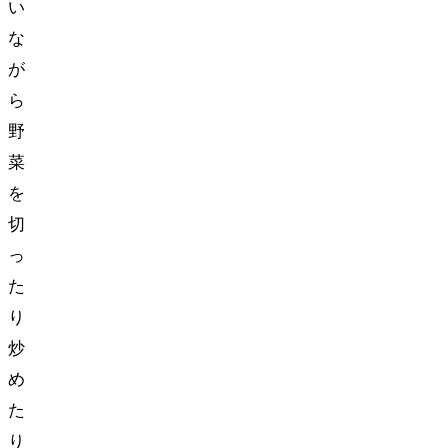
い
な
が
ら
野
菜
を
切
っ
た
り
炒
め
た
り