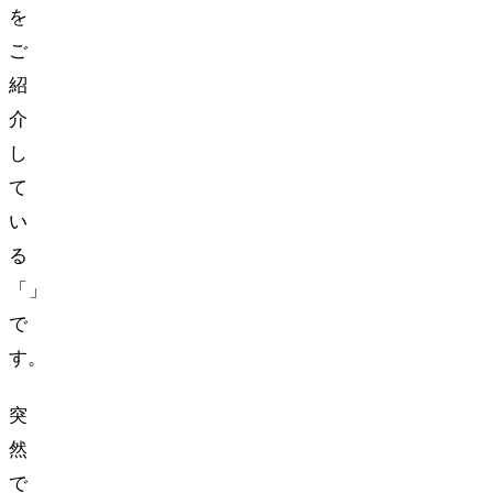
を
ご
紹
介
し
て
い
る
「Mio」
で
す。
突
然
で