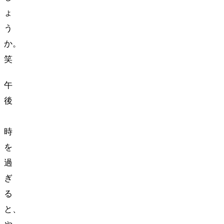
ょ
う
か。
(笑)
午
後
5
時
を
過
ぎ
る
と、