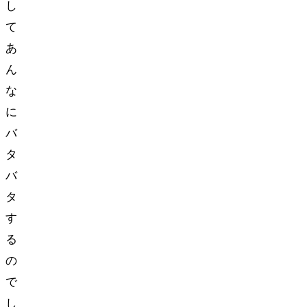
し
て
あ
ん
な
に
バ
タ
バ
タ
す
る
の
で
し