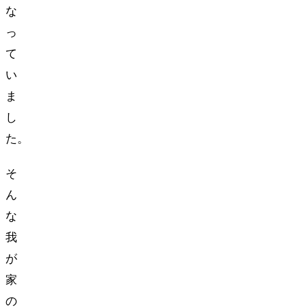
な
っ
て
い
ま
し
た。
そ
ん
な
我
が
家
の