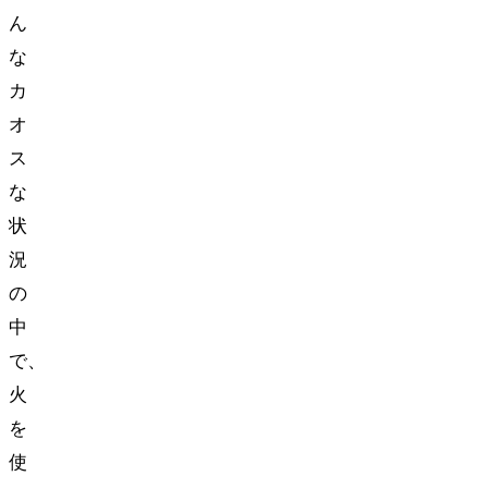
ん
な
カ
オ
ス
な
状
況
の
中
で、
火
を
使