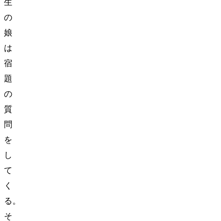
生
の
娘
は
宿
題
の
質
問
を
し
て
く
る。
そ