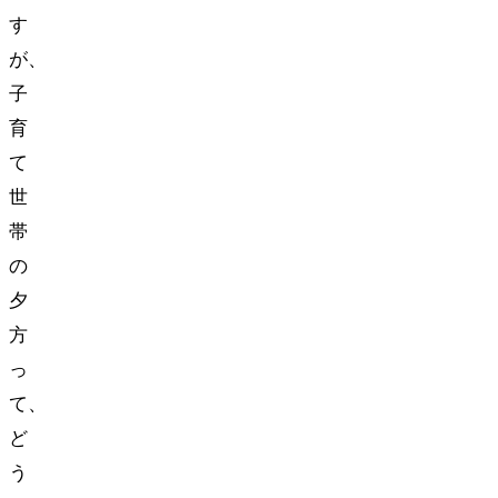
す
が、
子
育
て
世
帯
の
夕
方
っ
て、
ど
う