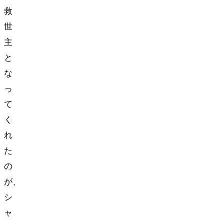
救
世
主
と
な
っ
て
く
れ
た
の
が、
シ
ャ