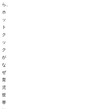
ら、
ホ
ッ
ト
ク
ッ
ク
が
な
ぜ
育
児
世
帯