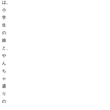
は。
小
学
生
の
娘
と、
や
ん
ち
ゃ
盛
り
の
3