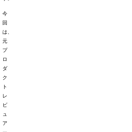
今
回
は、
元
プ
ロ
ダ
ク
ト
レ
ビ
ュ
ア