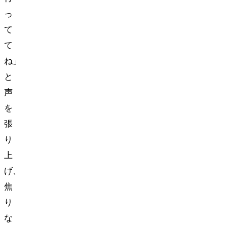
っ
て
て
ね」
と
声
を
張
り
上
げ、
焦
り
な