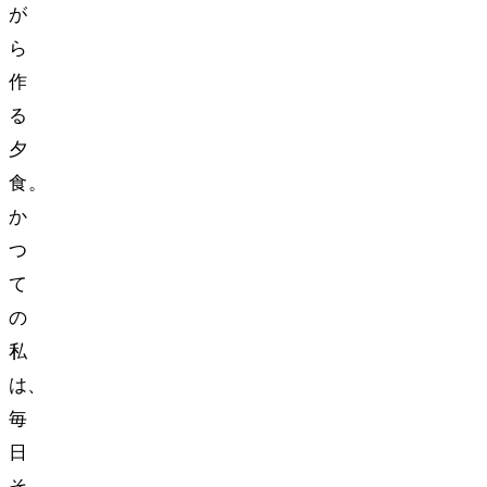
が
ら
作
る
夕
食……。
か
つ
て
の
私
は、
毎
日
そ