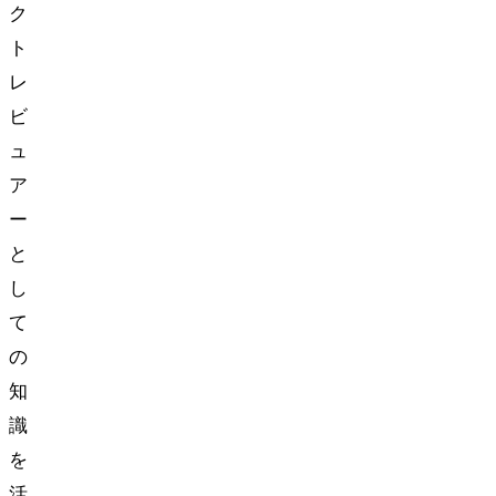
ク
ト
レ
ビ
ュ
ア
ー
と
し
て
の
知
識
を
活