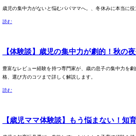
3歳児の集中力がない…と悩むパパママへ。、冬休みに本当
読む
Nov 25, 2023
【体験談】3歳児の集中力が劇的UP！秋の
豊富なレビュー経験を持つ専門家が、3歳の息子の集中力を
格、選び方のコツまで詳しく解説します。
読む
Oct 24, 2023
【3歳児ママ体験談】もう悩まない！知育