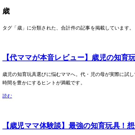
3歳
タグ「3歳」に分類された、合計 6 件の記事を掲載しています。
Sep 21, 2025
【40代ママが本音レビュー】3歳児の知
3歳児の知育玩具選びに悩むママへ。40代・2児の母が実際
時間を豊かにするヒントが満載です。
読む
Feb 5, 2024
【3歳児ママ体験談】最強の知育玩具TOP