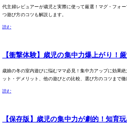
40代主婦レビュアーが3歳児と実際に使って厳選！マグ・フォ
つ遊び方のコツも解説します。
読む
Jan 3, 2024
【衝撃体験】3歳児の集中力爆上がり！
3歳娘の冬の室内遊びに悩むママ必見！集中力アップに効果
ット・デメリット、他の遊びとの比較、選び方のコツまで徹
読む
Dec 18, 2023
【保存版】3歳児の集中力が劇的UP！知