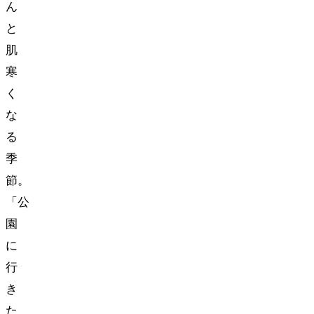
ん
と
肌
寒
く
な
る
季
節。
「公
園
に
行
き
た