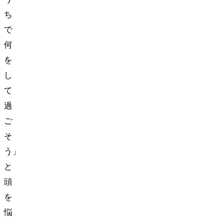
ち
で
何
を
し
て
過
ご
そ
う…」
と
頭
を
悩