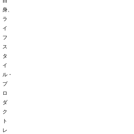
自
身、
ラ
イ
フ
ス
タ
イ
ル・
プ
ロ
ダ
ク
ト
レ