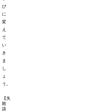
び
に
変
え
て
い
き
ま
し
ょ
う。
【失
敗
談