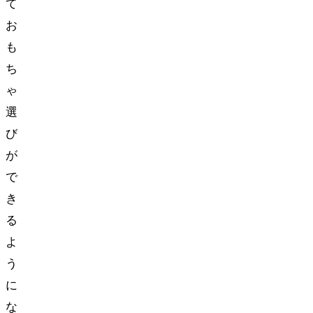
て
お
も
ち
ゃ
選
び
が
で
き
る
よ
う
に
な