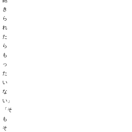
飽
き
ら
れ
た
ら
も
っ
た
い
な
い」
「そ
も
そ