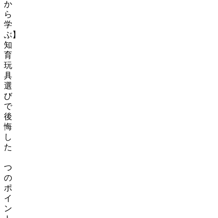
か
ら
学
ぶ】
知
育
玩
具
選
び
で
後
悔
し
た
3
つ
の
ポ
イ
ン