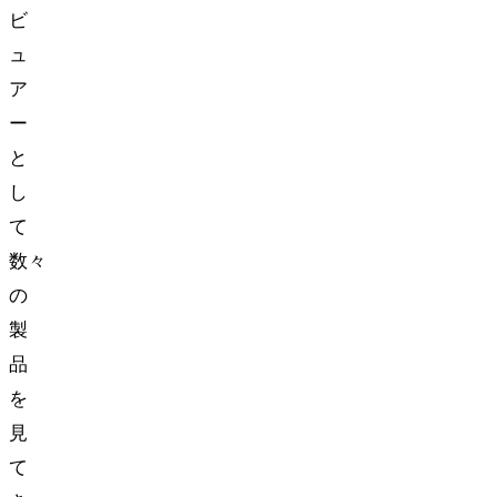
ビ
ュ
ア
ー
と
し
て
数々
の
製
品
を
見
て