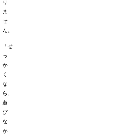
り
ま
せ
ん。
「せ
っ
か
く
な
ら、
遊
び
な
が