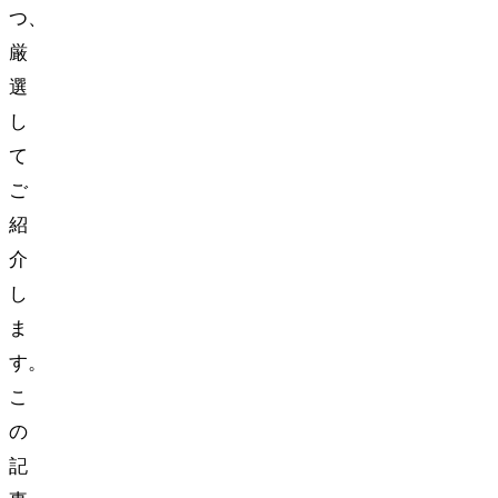
つ、
厳
選
し
て
ご
紹
介
し
ま
す。
こ
の
記