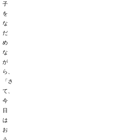
子
を
な
だ
め
な
が
ら、
「さ
て、
今
日
は
お
う