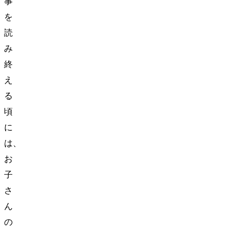
事
を
読
み
終
え
る
頃
に
は、
お
子
さ
ん
の