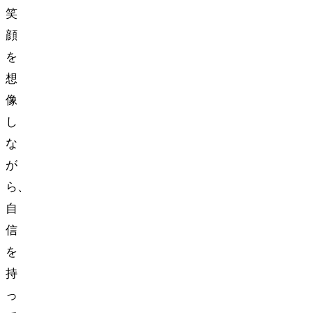
笑
顔
を
想
像
し
な
が
ら、
自
信
を
持
っ