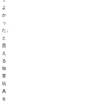
よ
か
っ
た」
と
思
え
る
知
育
玩
具
を
7