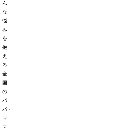
ん
な
悩
み
を
抱
え
る
全
国
の
パ
パ・
マ
マ