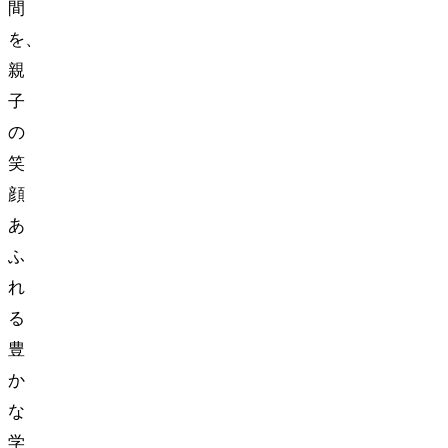
間
を、
親
子
の
笑
顔
あ
ふ
れ
る
豊
か
な
学