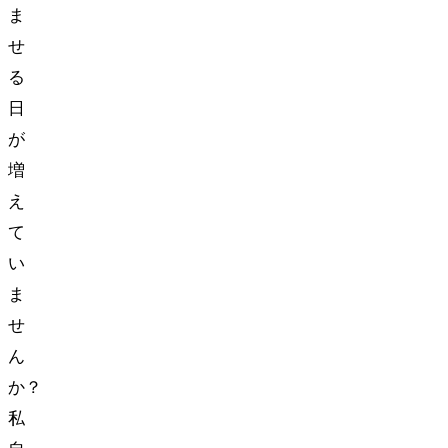
ま
せ
る
日
が
増
え
て
い
ま
せ
ん
か？
私