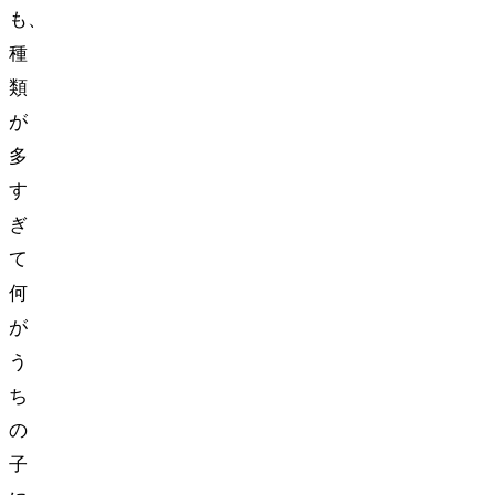
も、
種
類
が
多
す
ぎ
て
何
が
う
ち
の
子