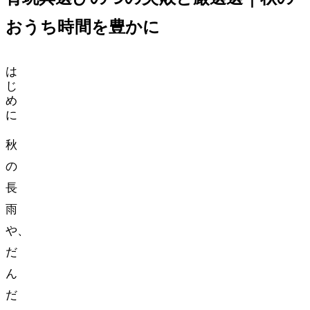
おうち時間を豊かに
は
じ
め
に
秋
の
長
雨
や、
だ
ん
だ