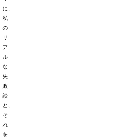
に、
私
の
リ
ア
ル
な
失
敗
談
と、
そ
れ
を