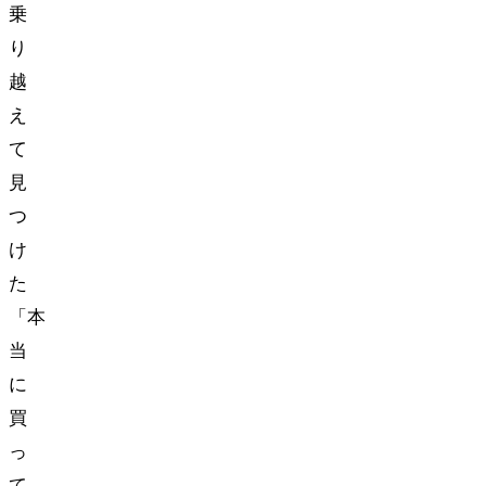
乗
り
越
え
て
見
つ
け
た
「本
当
に
買
っ
て