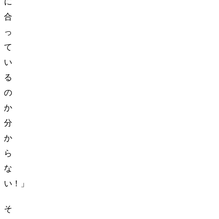
に
合
っ
て
い
る
の
か
分
か
ら
な
い！」
そ