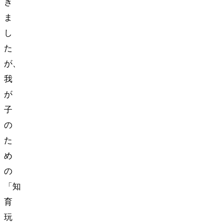
き
ま
し
た
が、
我
が
子
の
た
め
の
「知
育
玩