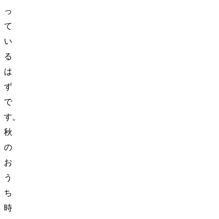
っ
て
い
る
は
ず
で
す。
秋
の
お
う
ち
時