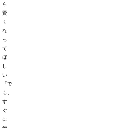
ら
賢
く
な
っ
て
ほ
し
い」
「で
も、
す
ぐ
に