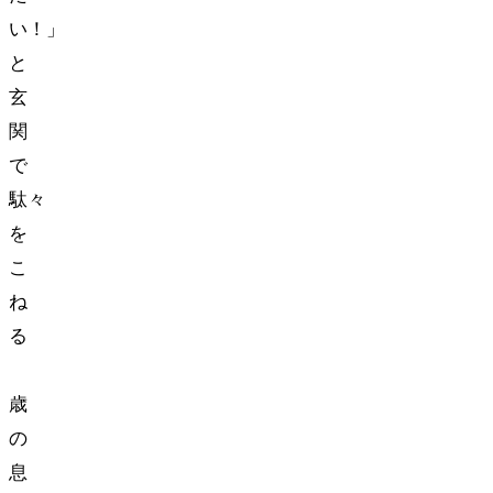
い！」
と
玄
関
で
駄々
を
こ
ね
る
3
歳
の
息