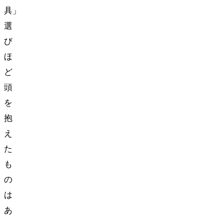
具」
選
び
ほ
ど
頭
を
抱
え
た
も
の
は
あ