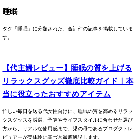
睡眠
タグ「睡眠」に分類された、合計 4 件の記事を掲載していま
す。
Sep 12, 2025
【40代主婦レビュー】睡眠の質を上げる
リラックスグッズ徹底比較ガイド｜本
当に役立ったおすすめアイテム
忙しい毎日を送る40代女性向けに、睡眠の質を高めるリラッ
クスグッズを厳選。予算やライフスタイルに合わせた選び
方から、リアルな使用感まで、2児の母であるプロダクトレ
ビュアーが実体験に基づき徹底解説します。