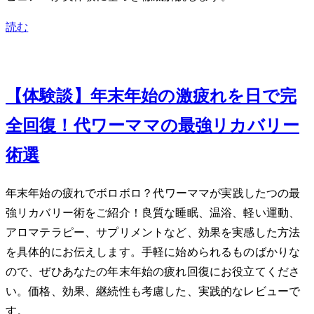
読む
Jan 28, 2024
【体験談】年末年始の激疲れを3日で完
全回復！40代ワーママの最強リカバリー
術7選
年末年始の疲れでボロボロ？40代ワーママが実践した7つの最
強リカバリー術をご紹介！良質な睡眠、温浴、軽い運動、
アロマテラピー、サプリメントなど、効果を実感した方法
を具体的にお伝えします。手軽に始められるものばかりな
ので、ぜひあなたの年末年始の疲れ回復にお役立てくださ
い。価格、効果、継続性も考慮した、実践的なレビューで
す。