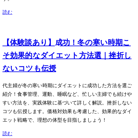
読む
Jan 5, 2024
【体験談あり】-10kg成功！冬の寒い時期こ
そ効果的なダイエット方法3選｜挫折し
ないコツも伝授
40代主婦が冬の寒い時期に-10kgダイエットに成功した方法を3選ご
紹介！食事管理、運動、睡眠など、忙しい主婦でも続けや
すい方法を、実践体験に基づいて詳しく解説。挫折しない
コツも伝授します。価格対効果も考慮した、効果的なダイ
エット戦略で、理想の体型を目指しましょう！
読む