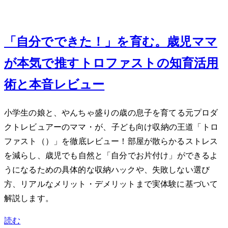
Jun 5, 2026
「自分でできた！」を育む。3歳児ママ
が本気で推すIKEAトロファストの知育活用
術と本音レビュー
小学生の娘と、やんちゃ盛りの3歳の息子を育てる元プロダ
クトレビュアーのママ・Mioが、子ども向け収納の王道「IKEA トロ
ファスト（TROFAST）」を徹底レビュー！部屋が散らかるストレス
を減らし、3歳児でも自然と「自分でお片付け」ができるよ
うになるための具体的な収納ハックや、失敗しない選び
方、リアルなメリット・デメリットまで実体験に基づいて
解説します。
読む