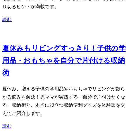
り切るヒントが満載です。
読む
Jul 11, 2026
夏休みもリビングすっきり！子供の学
用品・おもちゃを自分で片付ける収納
術
夏休み、増える子供の学用品やおもちゃでリビングが散ら
かる悩みを解決！2児ママが実践する「自分で片付けたくな
る」収納術と、本当に役立つ収納便利グッズを体験談を交
えてご紹介します。
読む