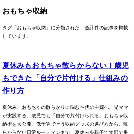
おもちゃ収納
タグ「おもちゃ収納」に分類された、合計 3 件の記事を掲載
しています。
Aug 3, 2026
夏休みもおもちゃ散らからない！3歳児
もできた「自分で片付ける」仕組みの
作り方
夏休み、おもちゃの散らかりに悩む30〜40代の主婦へ。2児ママ
が実践する、3歳児でも「自分で片付けられる」おもちゃ収
納術を大公開。低予算で叶う収納グッズの選び方から、散
らからない日常ルーティンまで、夏休みを親子で笑顔で乗