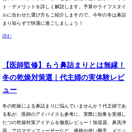
ト・デメリットを詳しく解説します。予算やライフスタイ
ルに合わせた選び方もご紹介しますので、今年の冬は鼻詰
まり知らずで快適に過ごしましょう！
読む
Jan 21, 2024
【医師監修】もう鼻詰まりとは無縁！
冬の乾燥対策7選｜40代主婦の実体験レビ
ュー
冬の乾燥による鼻詰まりに悩んでいませんか？40代主婦であ
る私が、医師のアドバイスも参考に、実際に効果を実感し
た7つの乾燥対策アイテムを徹底レビュー！加湿器、鼻洗浄
器、アロマディフューザーなど、価格や使い勝手、メリッ