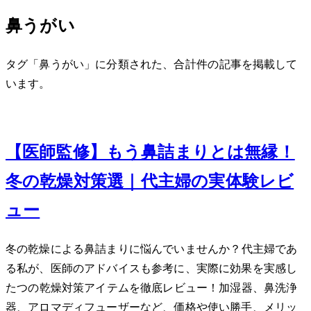
鼻うがい
タグ「鼻うがい」に分類された、合計 2 件の記事を掲載して
います。
Jan 21, 2024
【医師監修】もう鼻詰まりとは無縁！
冬の乾燥対策7選｜40代主婦の実体験レビ
ュー
冬の乾燥による鼻詰まりに悩んでいませんか？40代主婦であ
る私が、医師のアドバイスも参考に、実際に効果を実感し
た7つの乾燥対策アイテムを徹底レビュー！加湿器、鼻洗浄
器、アロマディフューザーなど、価格や使い勝手、メリッ