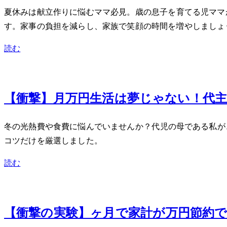
夏休みは献立作りに悩むママ必見。3歳の息子を育てる2児
す。家事の負担を減らし、家族で笑顔の時間を増やしましょ
読む
Feb 27, 2024
【衝撃】月5万円生活は夢じゃない！40代
冬の光熱費や食費に悩んでいませんか？40代2児の母である
コツだけを厳選しました。
読む
Nov 2, 2023
【衝撃の実験】3ヶ月で家計が10万円節