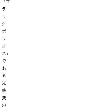
「ブ
ラ
ッ
ク
ボ
ッ
ク
ス」
で
あ
る
光
熱
費
の