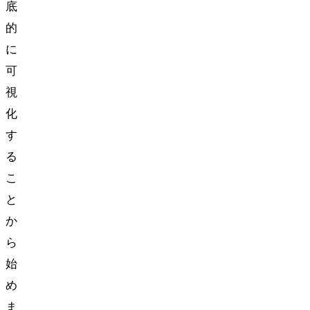
底
的
に
可
視
化
す
る
こ
と
か
ら
始
め
ま