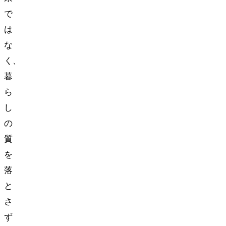
で
は
な
く、
暮
ら
し
の
質
を
落
と
さ
ず