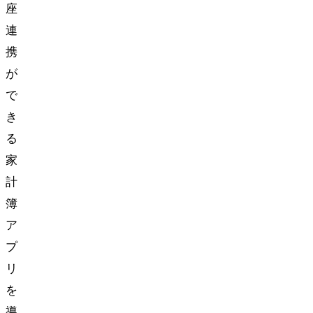
座
連
携
が
で
き
る
家
計
簿
ア
プ
リ
を
導