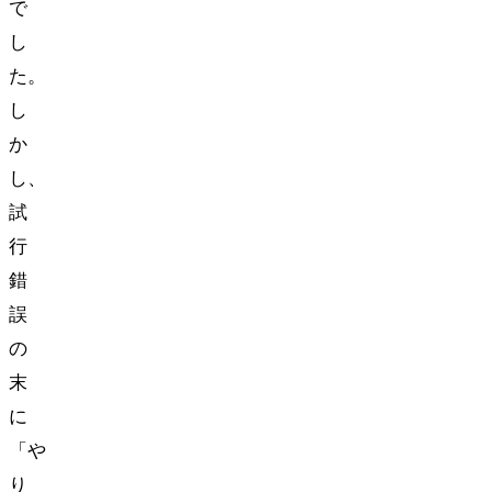
で
し
た。
し
か
し、
試
行
錯
誤
の
末
に
「や
り