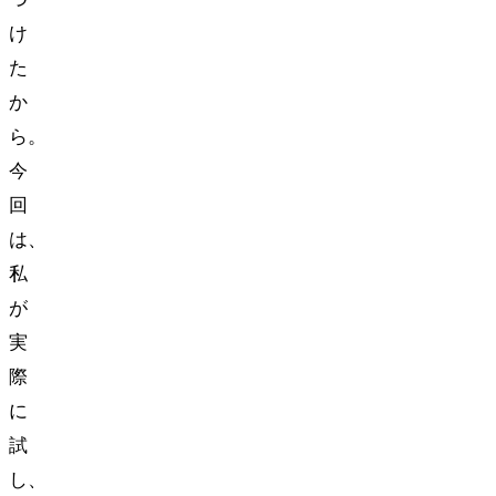
け
た
か
ら。
今
回
は、
私
が
実
際
に
試
し、