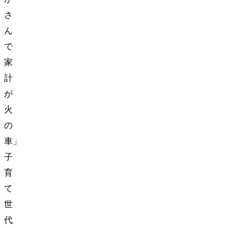
さ
ん
で
家
計
が
火
の
車…」
子
育
て
世
代