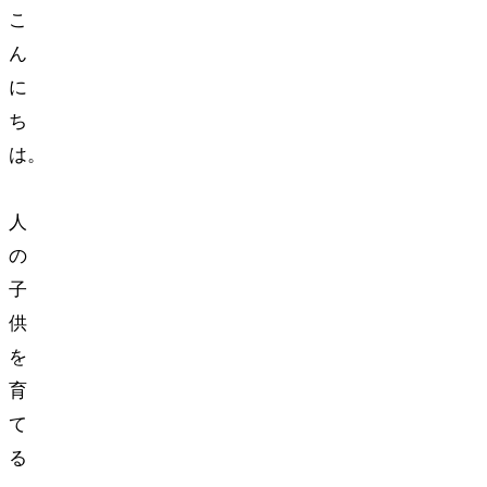
こ
ん
に
ち
は。
2
人
の
子
供
を
育
て
る