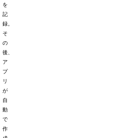
を
記
録。
そ
の
後、
ア
プ
リ
が
自
動
で
作