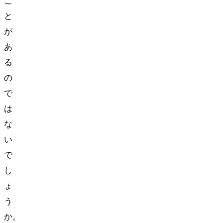
こ
と
が
あ
る
の
で
は
な
い
で
し
ょ
う
か。