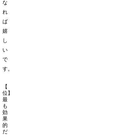
な
れ
ば
嬉
し
い
で
す。
【1
位】
最
も
効
果
的
だ