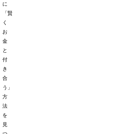
に
「賢
く
お
金
と
付
き
合
う」
方
法
を
見
つ