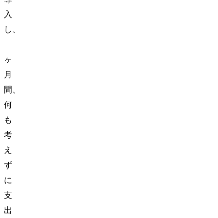
入
し、
1
ヶ
月
間、
何
も
考
え
ず
に
支
出