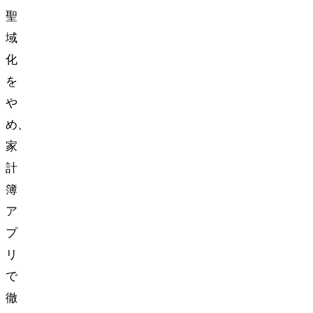
聖
域
化
を
や
め、
家
計
簿
ア
プ
リ
で
徹