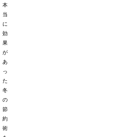
本
当
に
効
果
が
あ
っ
た
冬
の
節
約
術