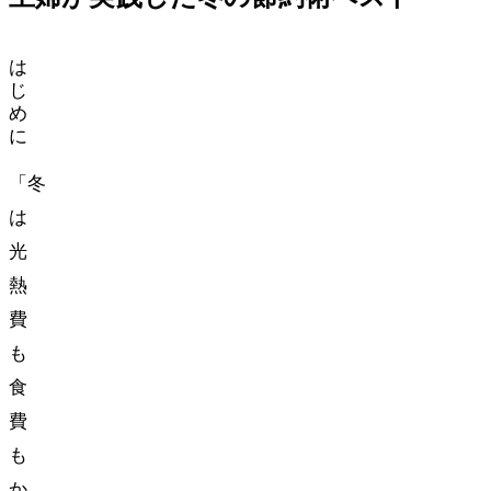
は
じ
め
に
「冬
は
光
熱
費
も
食
費
も
か