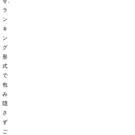
を、
ラ
ン
キ
ン
グ
形
式
で
包
み
隠
さ
ず
ご