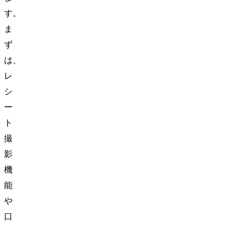
す。
ま
ず
は、
レ
シ
ー
ト
撮
影
機
能
や
口