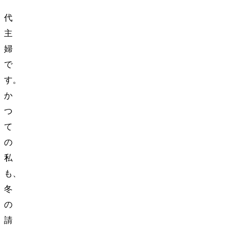
40
代
主
婦
で
す。
か
つ
て
の
私
も、
冬
の
請