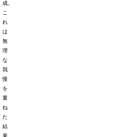
成。
こ
れ
は
無
理
な
我
慢
を
重
ね
た
結
果