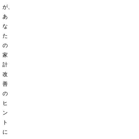
が、
あ
な
た
の
家
計
改
善
の
ヒ
ン
ト
に