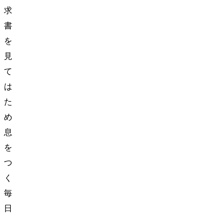
求
書
を
見
て
は
た
め
息
を
つ
く
毎
日