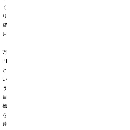
く
り
費
月
5
万
円」
と
い
う
目
標
を
達