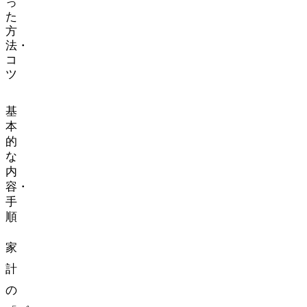
っ
た
方
法・
コ
ツ
基
本
的
な
内
容・
手
順
家
計
の