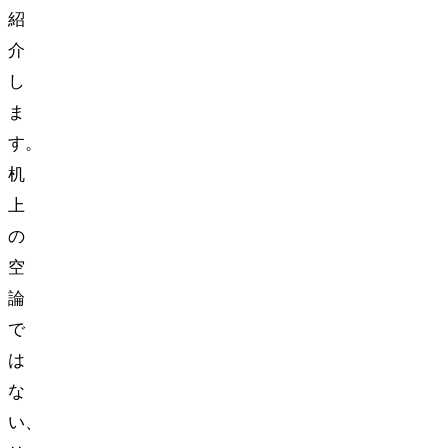
紹
介
し
ま
す。
机
上
の
空
論
で
は
な
い、