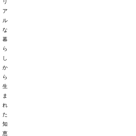
リ
ア
ル
な
暮
ら
し
か
ら
生
ま
れ
た
知
恵