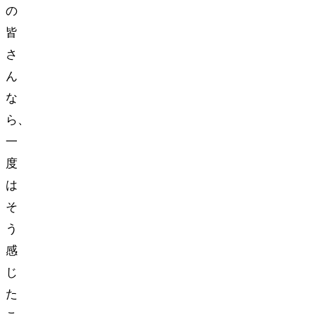
の
皆
さ
ん
な
ら、
一
度
は
そ
う
感
じ
た