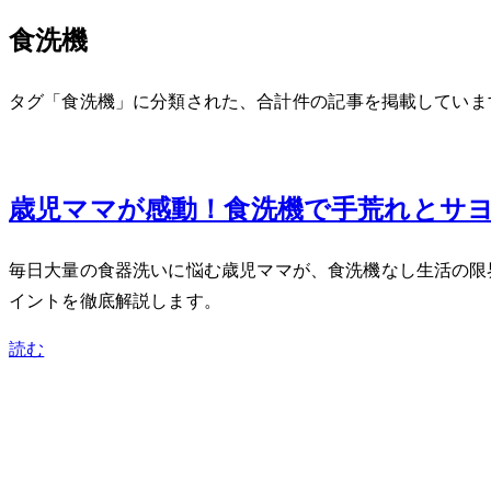
食洗機
タグ「食洗機」に分類された、合計 1 件の記事を掲載していま
Jun 10, 2026
3歳児ママが感動！食洗機で手荒れとサ
毎日大量の食器洗いに悩む3歳児ママが、食洗機なし生活の
イントを徹底解説します。
読む