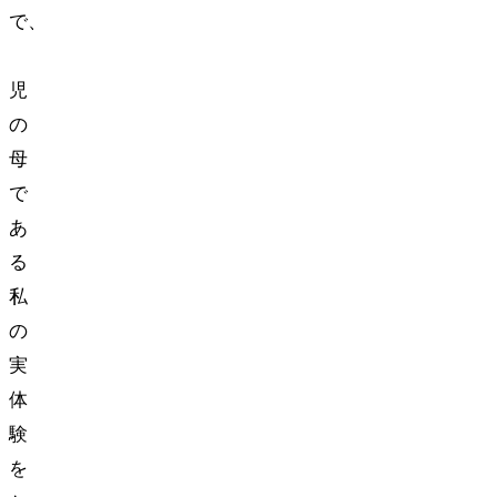
で、
2
児
の
母
で
あ
る
私
の
実
体
験
を