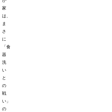
が
家
は、
ま
さ
に
「食
器
洗
い
と
の
戦
い」
の