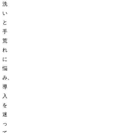
洗
い
と
手
荒
れ
に
悩
み、
導
入
を
迷
っ
て