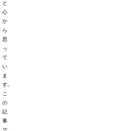
と
心
か
ら
思
っ
て
い
ま
す。
こ
の
記
事
で