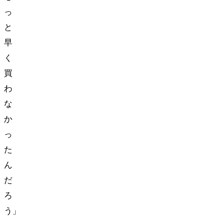
っ
と
早
く
買
わ
な
か
っ
た
ん
だ
ろ
う」