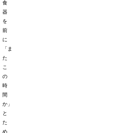
食
器
を
前
に
「ま
た
こ
の
時
間
か…」
と
た
め