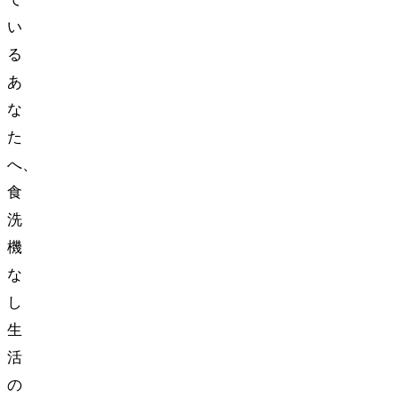
い
る
あ
な
た
へ、
食
洗
機
な
し
生
活
の