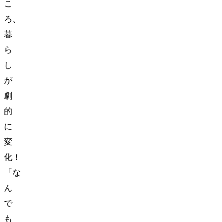
こ
ろ、
暮
ら
し
が
劇
的
に
変
化！
「な
ん
で
も