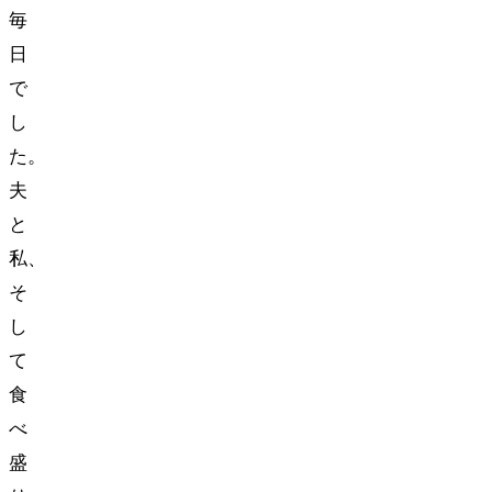
毎
日
で
し
た。
夫
と
私、
そ
し
て
食
べ
盛