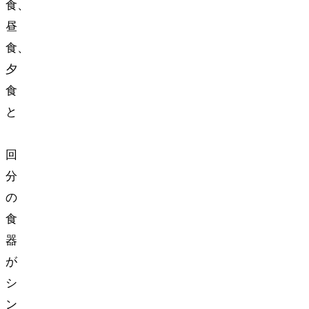
食、
昼
食、
夕
食
と
3
回
分
の
食
器
が
シ
ン