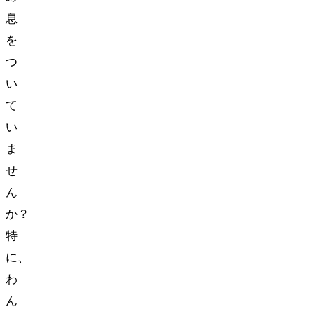
息
を
つ
い
て
い
ま
せ
ん
か？
特
に、
わ
ん