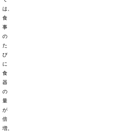
は、
食
事
の
た
び
に
食
器
の
量
が
倍
増。