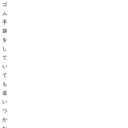
ゴ
ム
手
袋
を
し
て
い
て
も
追
い
つ
か