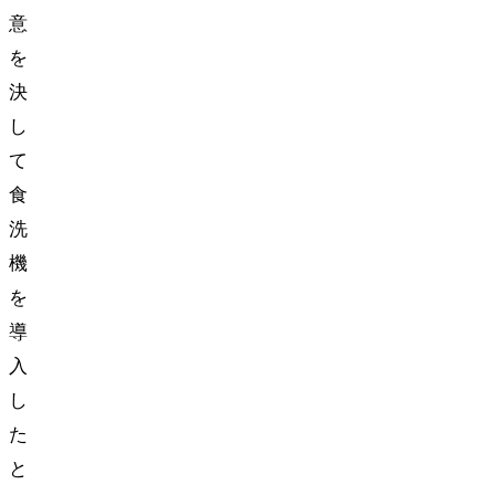
意
を
決
し
て
食
洗
機
を
導
入
し
た
と