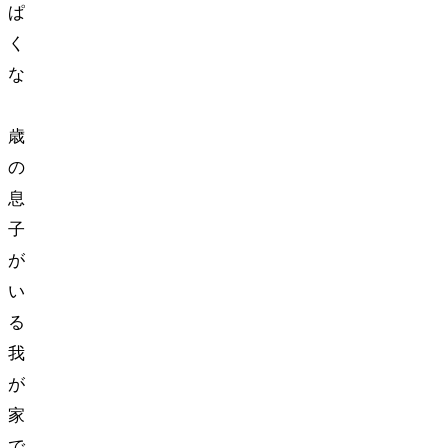
ぱ
く
な
3
歳
の
息
子
が
い
る
我
が
家
で