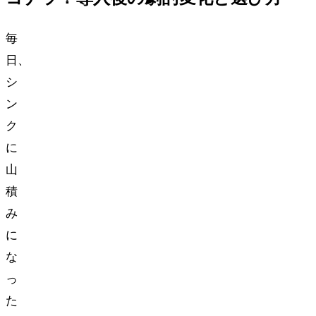
毎
日、
シ
ン
ク
に
山
積
み
に
な
っ
た