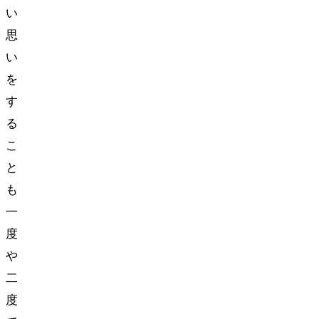
い
思
い
を
す
る
こ
と
も
一
度
や
二
度