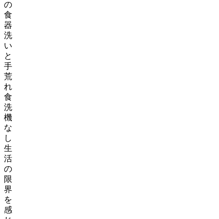
の
食
器
洗
い
と
手
荒
れ…
食
洗
機
な
し
生
活
の
限
界
を
感