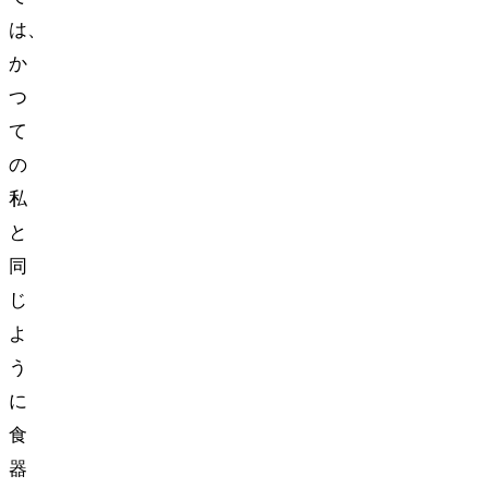
は、
か
つ
て
の
私
と
同
じ
よ
う
に
食
器