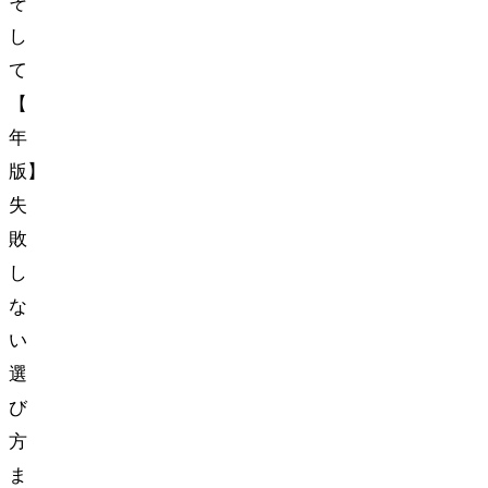
そ
し
て
【2026
年
版】
失
敗
し
な
い
選
び
方
ま