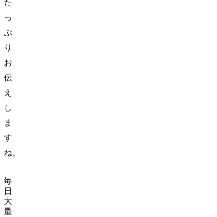
た
っ
ぷ
り
お
伝
え
し
ま
す
ね。
毎
日
大
量