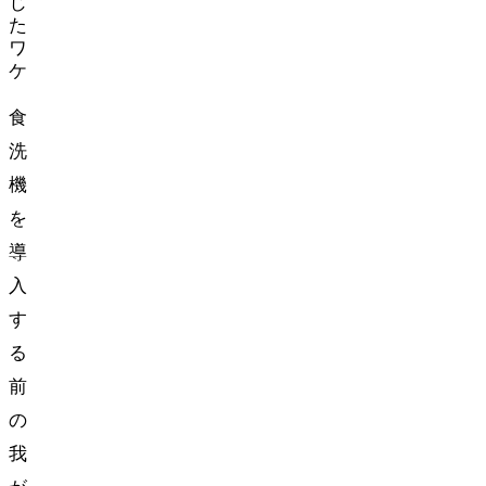
じ
た
ワ
ケ
食
洗
機
を
導
入
す
る
前
の
我