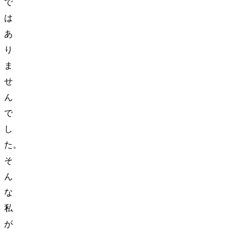
で
は
あ
り
ま
せ
ん
で
し
た。
そ
ん
な
私
が