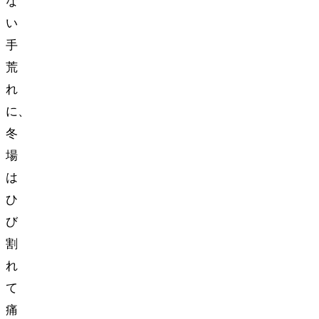
な
い
手
荒
れ
に、
冬
場
は
ひ
び
割
れ
て
痛