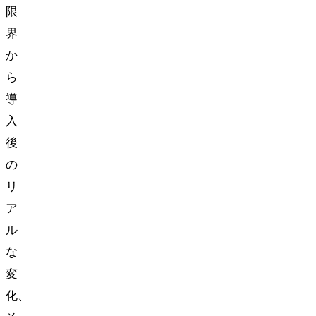
限
界
か
ら
導
入
後
の
リ
ア
ル
な
変
化、