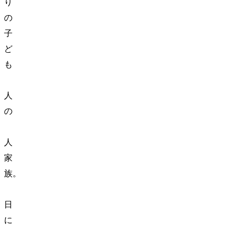
り
の
子
ど
も
2
人
の
4
人
家
族。
1
日
に