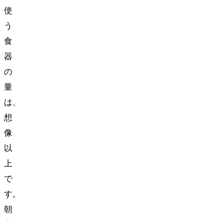
使
う
食
器
の
量
は、
想
像
以
上
で
す。
朝