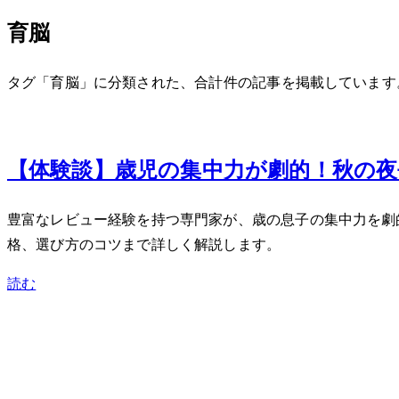
育脳
タグ「育脳」に分類された、合計 1 件の記事を掲載しています
Nov 25, 2023
【体験談】3歳児の集中力が劇的UP！秋の
豊富なレビュー経験を持つ専門家が、3歳の息子の集中力を
格、選び方のコツまで詳しく解説します。
読む