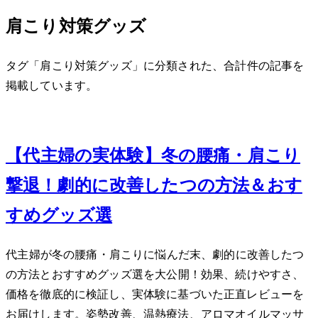
肩こり対策グッズ
タグ「肩こり対策グッズ」に分類された、合計 1 件の記事を
掲載しています。
Jan 17, 2024
【40代主婦の実体験】冬の腰痛・肩こり
撃退！劇的に改善した3つの方法＆おす
すめグッズ3選
40代主婦が冬の腰痛・肩こりに悩んだ末、劇的に改善した3つ
の方法とおすすめグッズ3選を大公開！効果、続けやすさ、
価格を徹底的に検証し、実体験に基づいた正直レビューを
お届けします。姿勢改善、温熱療法、アロマオイルマッサ