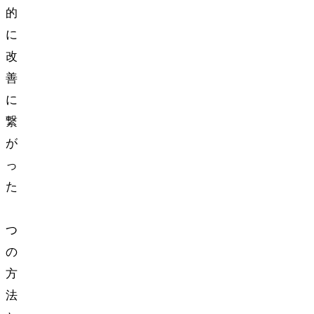
的
に
改
善
に
繋
が
っ
た
3
つ
の
方
法