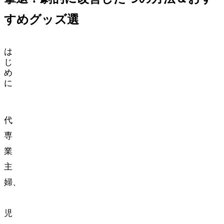
すめグッズ3選
は
じ
め
に
40
代
専
業
主
婦、
2
児