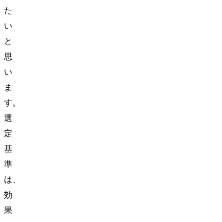
た
い
と
思
い
ま
す。
選
定
基
準
は、
効
果