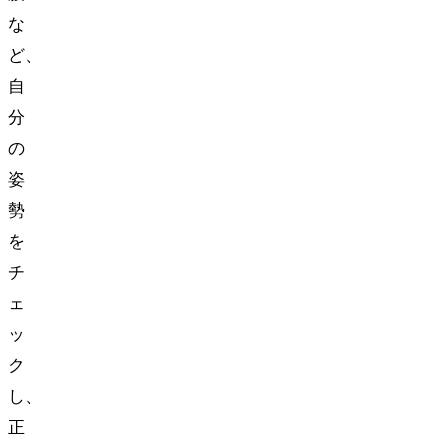
な
ど、
自
分
の
姿
勢
を
チ
ェ
ッ
ク
し、
正