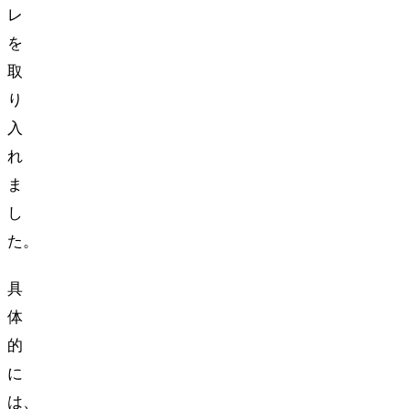
レ
を
取
り
入
れ
ま
し
た。
具
体
的
に
は、