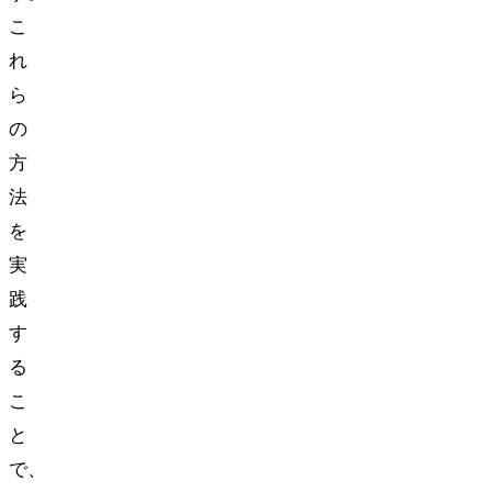
こ
れ
ら
の
方
法
を
実
践
す
る
こ
と
で、