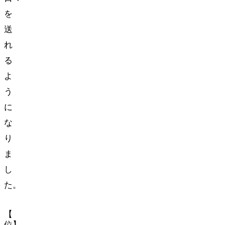
を
送
れ
る
よ
う
に
な
り
ま
し
た。
【1
位】