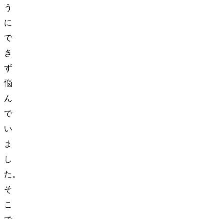
う
に
で
き
ず
悩
ん
で
い
ま
し
た。
そ
こ