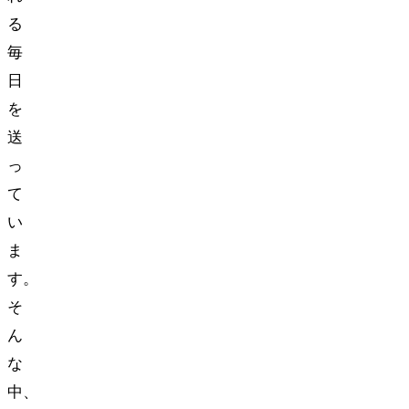
る
毎
日
を
送
っ
て
い
ま
す。
そ
ん
な
中、