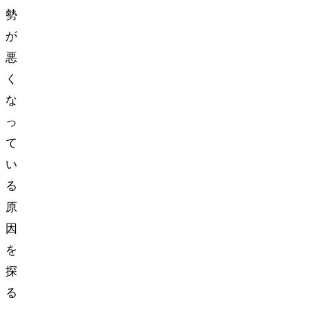
勢
が
悪
く
な
っ
て
い
る
原
因
を
探
る