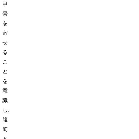
甲
骨
を
寄
せ
る
こ
と
を
意
識
し、
腹
筋