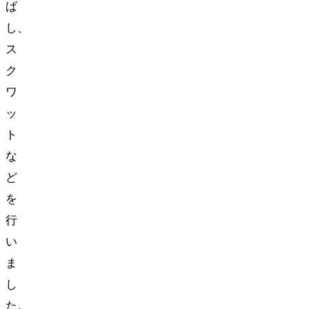
ば
し、
ス
ク
ワ
ッ
ト
な
ど
を
行
い
ま
し
た。