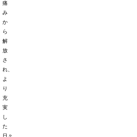
痛
み
か
ら
解
放
さ
れ、
よ
り
充
実
し
た
日々