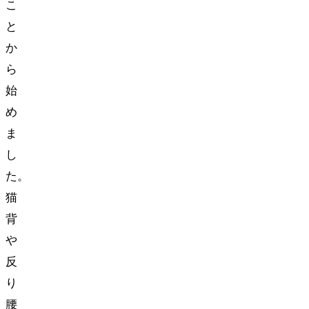
こ
と
か
ら
始
め
ま
し
た。
猫
背
や
反
り
腰