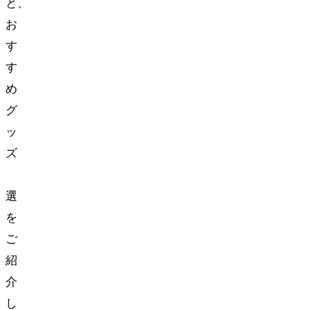
と、
お
す
す
め
グ
ッ
ズ
3
選
を
ご
紹
介
し