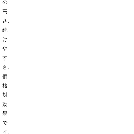
の
高
さ、
続
け
や
す
さ、
価
格
対
効
果
で
す。