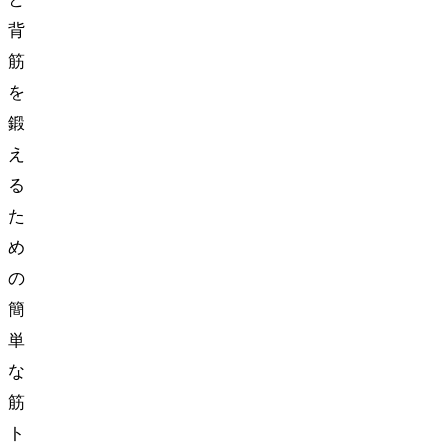
と
背
筋
を
鍛
え
る
た
め
の
簡
単
な
筋
ト