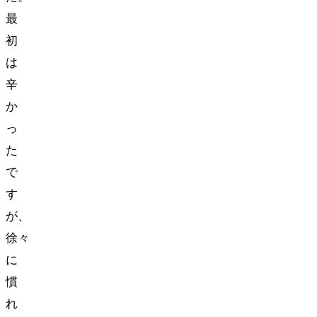
最
初
は
辛
か
っ
た
で
す
が、
徐々
に
慣
れ