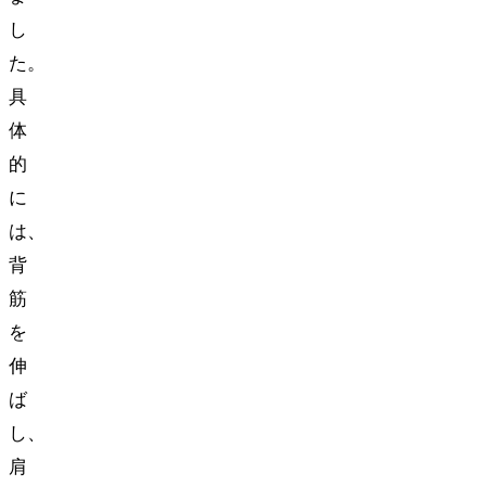
し
た。
具
体
的
に
は、
背
筋
を
伸
ば
し、
肩