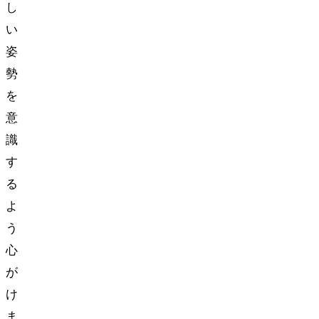
し
い
姿
勢
を
意
識
す
る
よ
う
心
が
け
ま