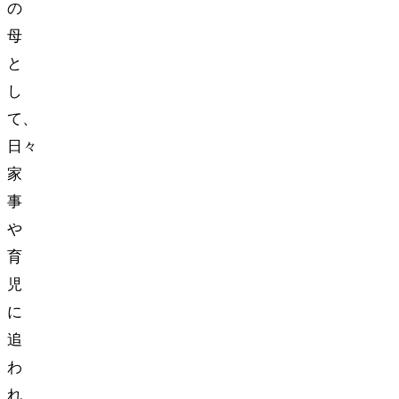
の
母
と
し
て、
日々
家
事
や
育
児
に
追
わ
れ