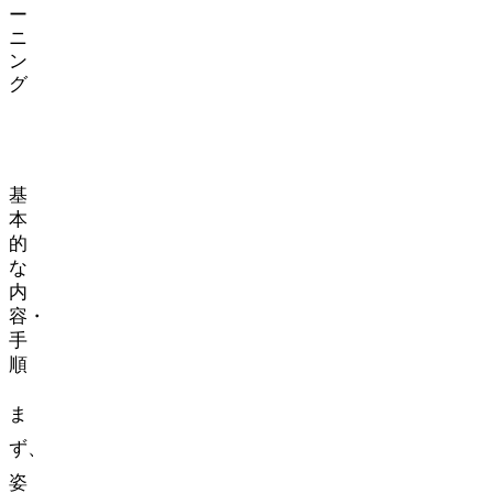
ー
ニ
ン
グ
基
本
的
な
内
容・
手
順
ま
ず、
姿