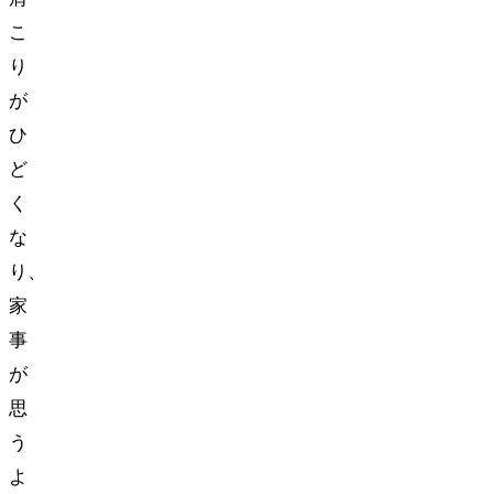
こ
り
が
ひ
ど
く
な
り、
家
事
が
思
う
よ