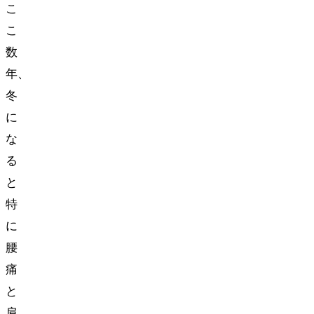
こ
こ
数
年、
冬
に
な
る
と
特
に
腰
痛
と
肩