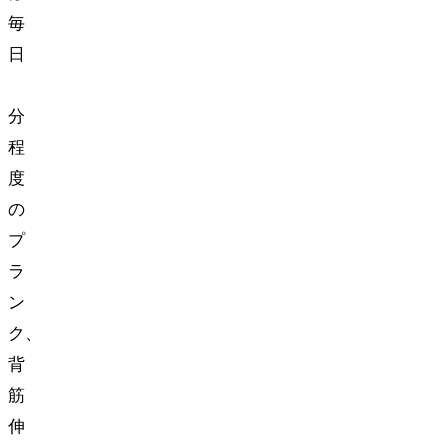
毎
日
10
分
程
度
の
プ
ラ
ン
ク、
背
筋
伸