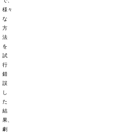
で、
様々
な
方
法
を
試
行
錯
誤
し
た
結
果、
劇