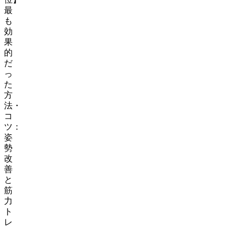
最
も
効
果
的
だ
っ
た
方
法・
コ
ツ：
姿
勢
改
善
と
筋
力
ト
レ