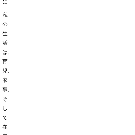
に
私
の
生
活
は、
育
児、
家
事、
そ
し
て
在