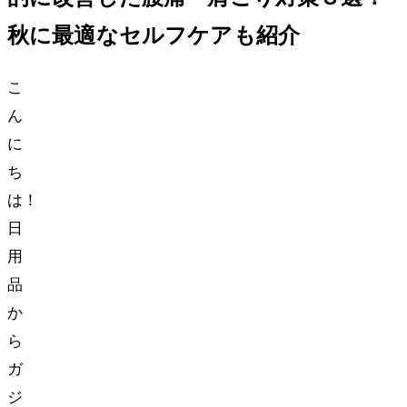
秋に最適なセルフケアも紹介
こ
ん
に
ち
は！
日
用
品
か
ら
ガ
ジ