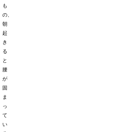
も
の、
朝
起
き
る
と
腰
が
固
ま
っ
て
い