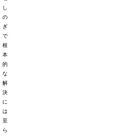
し
の
ぎ
で
根
本
的
な
解
決
に
は
至
ら