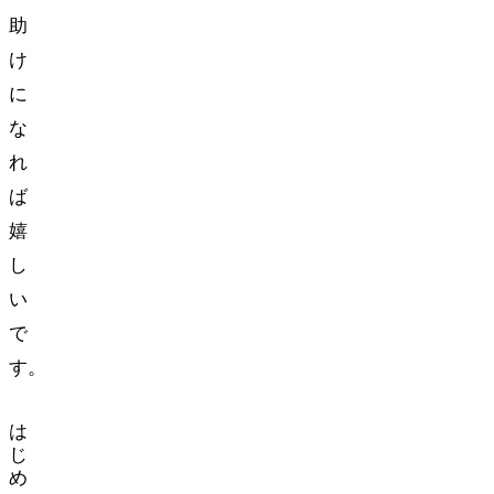
助
け
に
な
れ
ば
嬉
し
い
で
す。
は
じ
め