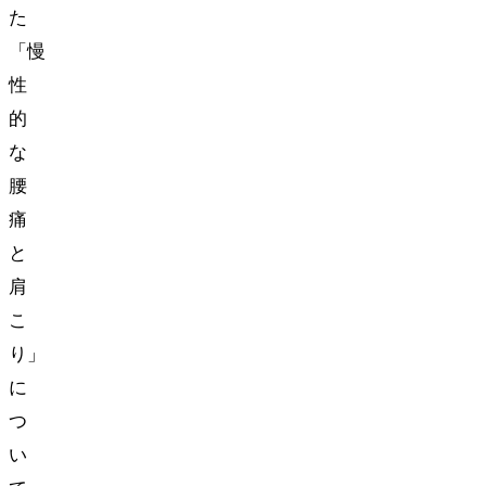
た
「慢
性
的
な
腰
痛
と
肩
こ
り」
に
つ
い