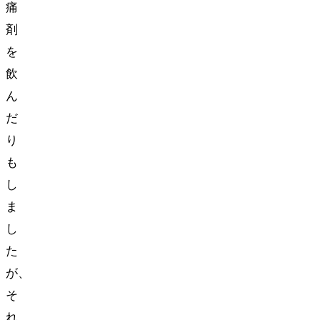
痛
剤
を
飲
ん
だ
り
も
し
ま
し
た
が、
そ
れ