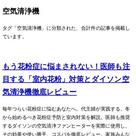
空気清浄機
タグ「空気清浄機」に分類された、合計 1 件の記事を掲載し
ています。
Feb 18, 2024
もう花粉症に悩まされない！医師も注
目する「室内花粉」対策とダイソン空
気清浄機徹底レビュー
毎年つらい花粉症に悩むあなたへ。40代主婦が実践する、冬
から始めるべき花粉症予防と室内対策を解説。医師も推奨
するダイソンの空気清浄ファンヒーターを実際に使用し、
その効果や使い勝手、コスパを徹底レビュー。家族みんな