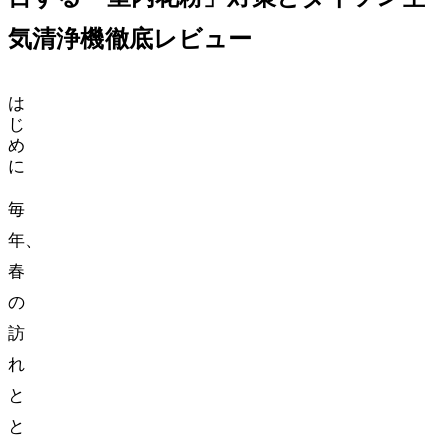
気清浄機徹底レビュー
は
じ
め
に
毎
年、
春
の
訪
れ
と
と