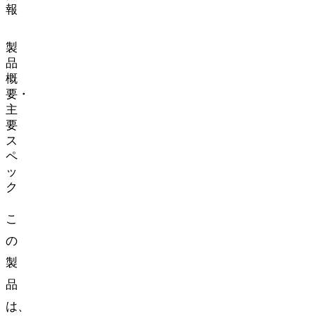
報
製
品
概
要・
主
要
ス
ペ
ッ
ク
こ
の
製
品
は、