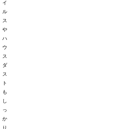
イ
ル
ス
や
ハ
ウ
ス
ダ
ス
ト
も
し
っ
か
り