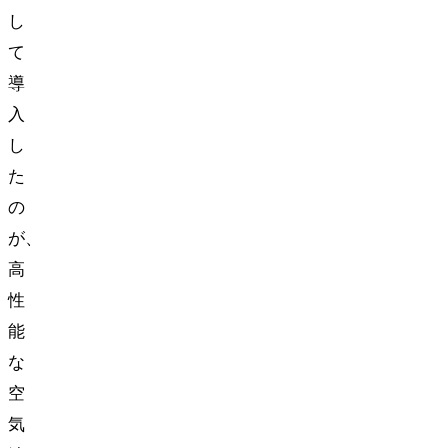
し
て
導
入
し
た
の
が、
高
性
能
な
空
気