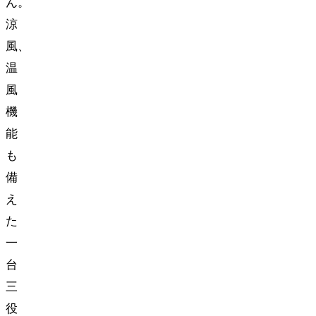
ん。
涼
風、
温
風
機
能
も
備
え
た
一
台
三
役