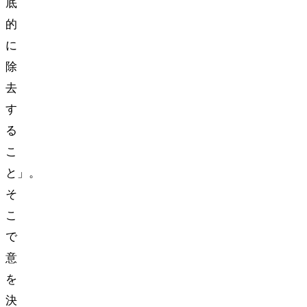
底
的
に
除
去
す
る
こ
と」。
そ
こ
で
意
を
決