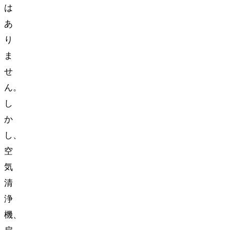
は
あ
り
ま
せ
ん。
し
か
し、
空
気
清
浄
機、