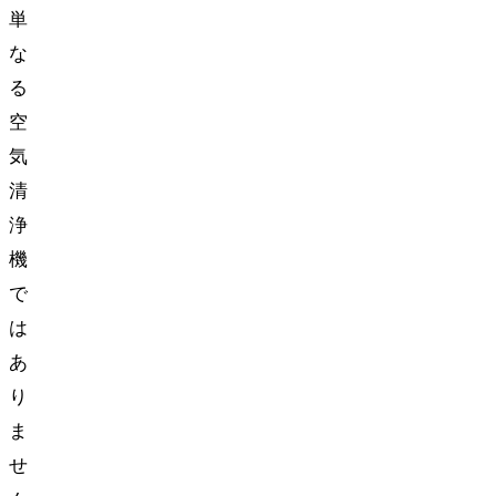
単
な
る
空
気
清
浄
機
で
は
あ
り
ま
せ