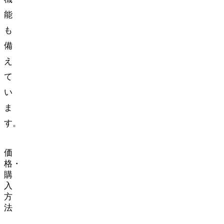
能
も
備
え
て
い
ま
す。
価
格・
購
入
方
法