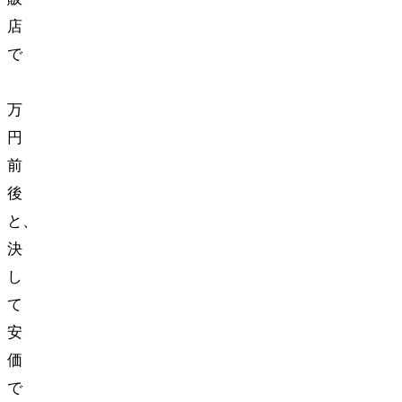
店
で
9
万
円
前
後
と、
決
し
て
安
価
で