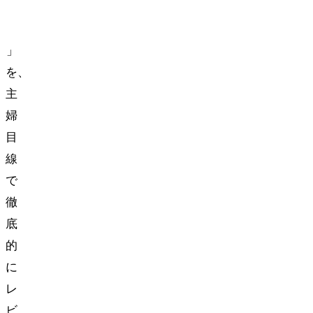
Hot+Cool
Formaldehyde
HP09」
を、
主
婦
目
線
で
徹
底
的
に
レ
ビ