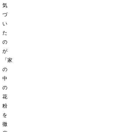
気
づ
い
た
の
が
「家
の
中
の
花
粉
を
徹