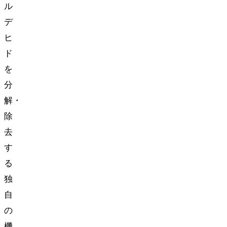
ル
デ
ヒ
ド
を
分
解・
除
去
す
る
独
自
の
機