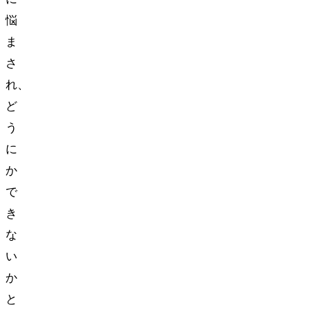
悩
ま
さ
れ、
ど
う
に
か
で
き
な
い
か
と