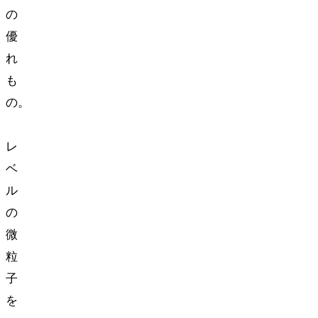
の
優
れ
も
の。
PM0.1
レ
ベ
ル
の
微
粒
子
を