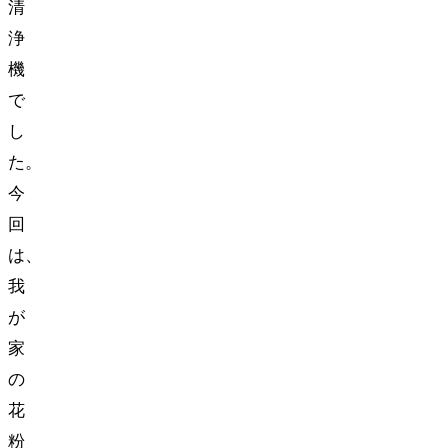
清
浄
機
で
し
た。
今
回
は、
我
が
家
の
花
粉