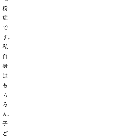
粉
症
で
す。
私
自
身
は
も
ち
ろ
ん、
子
ど