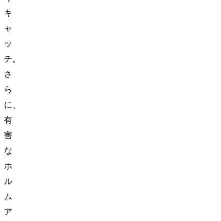
キ
ャ
ッ
チ。
さ
ら
に、
有
害
な
ホ
ル
ム
ア