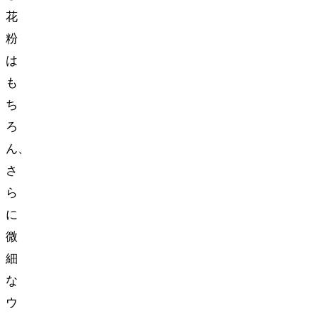
花
粉
は
も
ち
ろ
ん、
さ
ら
に
微
細
な
ウ