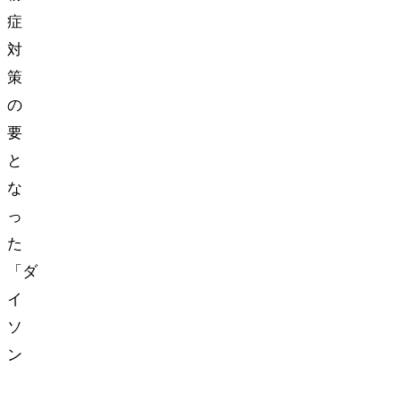
症
対
策
の
要
と
な
っ
た
「ダ
イ
ソ
ン
Purifier