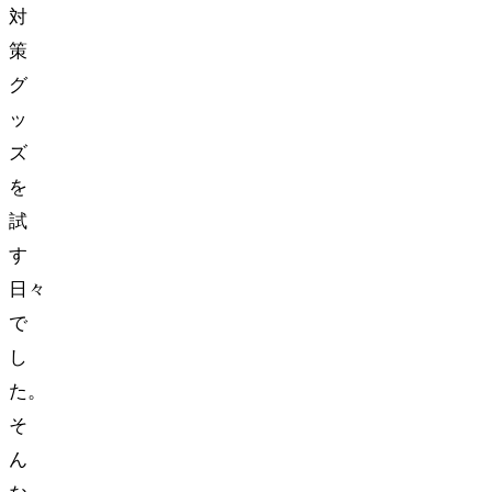
対
策
グ
ッ
ズ
を
試
す
日々
で
し
た。
そ
ん