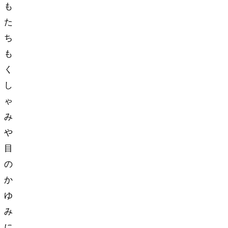
も
た
ち
も
く
し
ゃ
み
や
目
の
か
ゆ
み
に