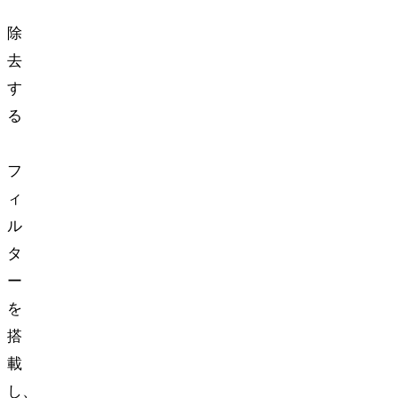
99.95%
除
去
す
る
HEPA
フ
ィ
ル
タ
ー
を
搭
載
し、