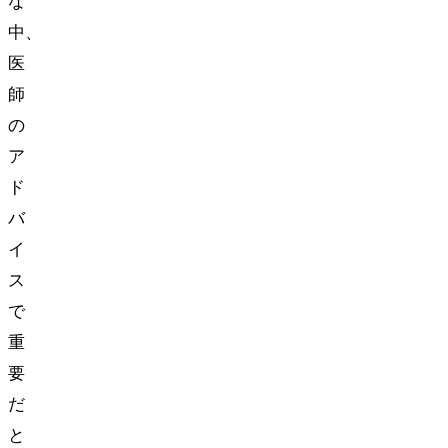
な
中、
医
師
の
ア
ド
バ
イ
ス
で
重
要
だ
と