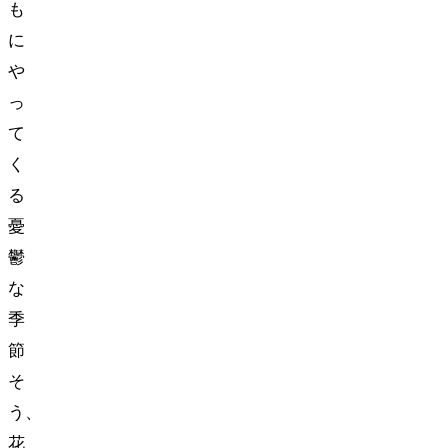
も
に
や
っ
て
く
る
憂
鬱
な
季
節…
そ
う、
花