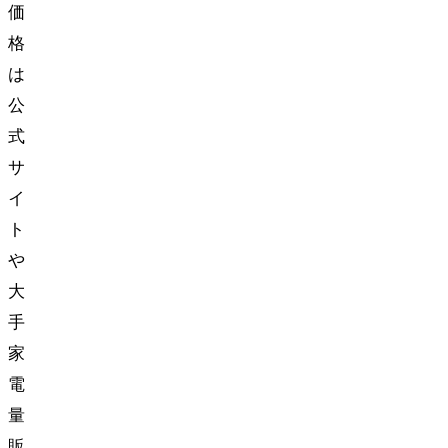
価
格
は
公
式
サ
イ
ト
や
大
手
家
電
量
販