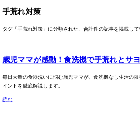
手荒れ対策
タグ「手荒れ対策」に分類された、合計 1 件の記事を掲載し
Jun 10, 2026
3歳児ママが感動！食洗機で手荒れとサ
毎日大量の食器洗いに悩む3歳児ママが、食洗機なし生活の
イントを徹底解説します。
読む