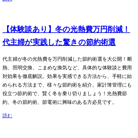
Jan 12, 2024
【体験談あり】冬の光熱費3万円削減！40
代主婦が実践した驚きの節約術7選
40代主婦が冬の光熱費を3万円削減した節約術7選を大公開！断
熱、LED照明交換、こまめな換気など、具体的な体験談と費用
対効果を徹底解説。効果を実感できる方法から、手軽に始
められる方法まで、様々な節約術を紹介。家計簿管理にも
役立つ節約術で、賢く冬を乗り切りましょう！光熱費節
約、冬の節約術、節電術に興味のある方必見です。
読む
Dec 11, 2023