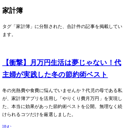
家計簿
タグ「家計簿」に分類された、合計 3 件の記事を掲載してい
ます。
Feb 27, 2024
【衝撃】月5万円生活は夢じゃない！40代
主婦が実践した冬の節約術ベスト5
冬の光熱費や食費に悩んでいませんか？40代2児の母である私
が、家計簿アプリを活用し「やりくり費月5万円」を実現し
た、本当に効果があった節約術ベスト5を公開。無理なく続
けられるコツだけを厳選しました。
読む