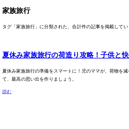
家族旅行
タグ「家族旅行」に分類された、合計 1 件の記事を掲載して
Jun 26, 2026
夏休み家族旅行の荷造り攻略！子供と
夏休み家族旅行の準備をスマートに！2児のママが、荷物を
て、最高の思い出を作りましょう。
読む