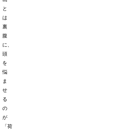
と
は
裏
腹
に、
頭
を
悩
ま
せ
る
の
が
「荷