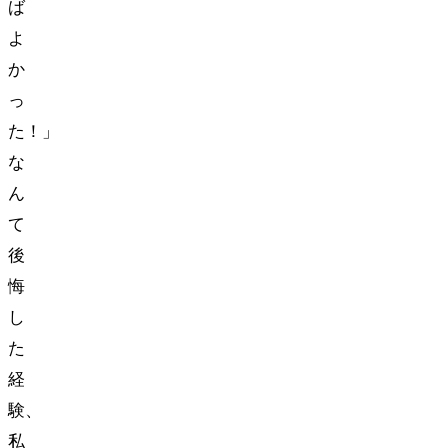
ば
よ
か
っ
た！」
な
ん
て
後
悔
し
た
経
験、
私