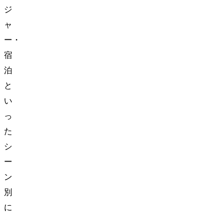
ジ
ャ
ー・
宿
泊
と
い
っ
た
シ
ー
ン
別
に