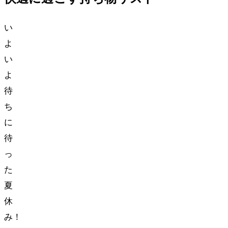
い
よ
い
よ
待
ち
に
待
っ
た
夏
休
み！