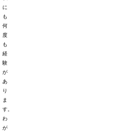
に
も
何
度
も
経
験
が
あ
り
ま
す。
わ
が