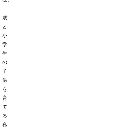
3
歳
と
小
学
生
の
子
供
を
育
て
る
私