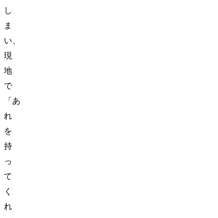
し
ま
い、
現
地
で
「あ
れ
を
持
っ
て
く
れ