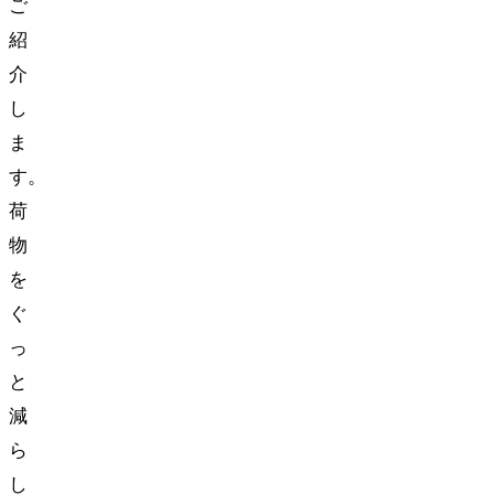
ご
紹
介
し
ま
す。
荷
物
を
ぐ
っ
と
減
ら
し