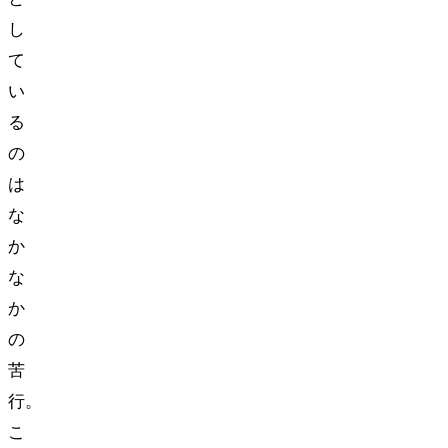
し
て
い
る
の
は
な
か
な
か
の
苦
行。
こ