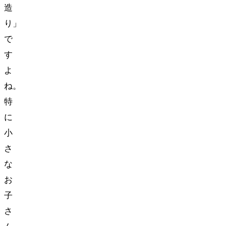
造
り」
で
す
よ
ね。
特
に
小
さ
な
お
子
さ