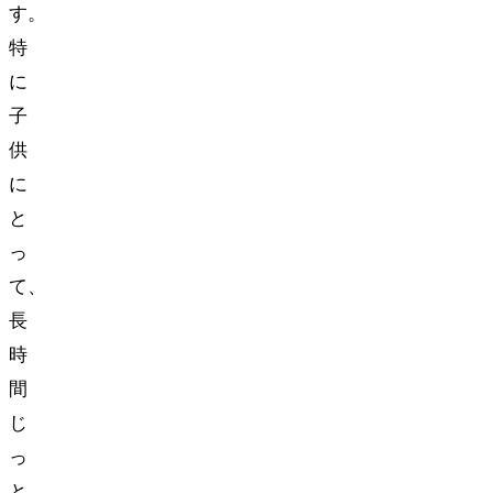
す。
特
に
子
供
に
と
っ
て、
長
時
間
じ
っ
と