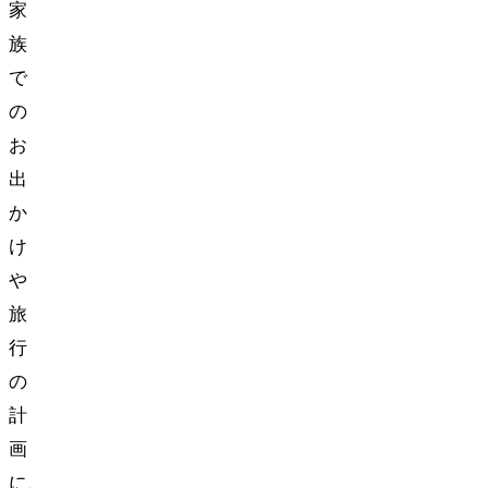
家
族
で
の
お
出
か
け
や
旅
行
の
計
画
に、