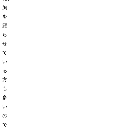
胸
を
躍
ら
せ
て
い
る
方
も
多
い
の
で