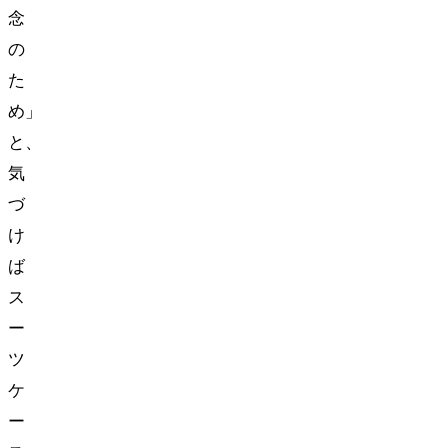
念
の
た
め」
と、
気
づ
け
ば
ス
ー
ツ
ケ
ー