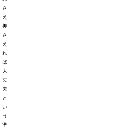
さ
え
押
さ
え
れ
ば
大
丈
夫」
と
い
う
準