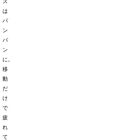
ス
は
パ
ン
パ
ン
に…。
移
動
だ
け
で
疲
れ
て