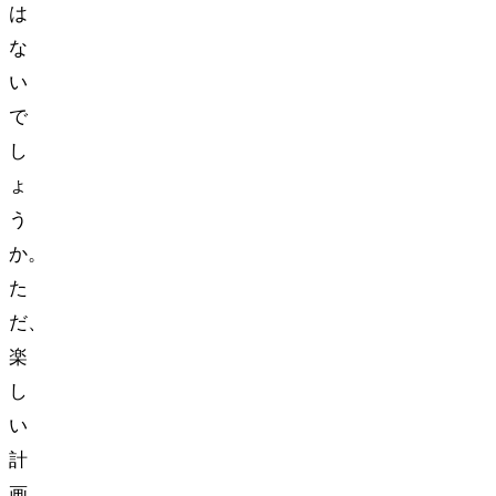
は
な
い
で
し
ょ
う
か。
た
だ、
楽
し
い
計
画