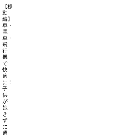
【移
動
編】
車・
電
車・
飛
行
機
で
快
適
に！
子
供
が
飽
き
ず
に
過