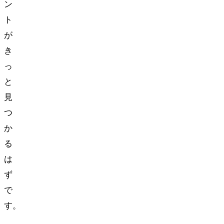
ン
ト
が
き
っ
と
見
つ
か
る
は
ず
で
す。