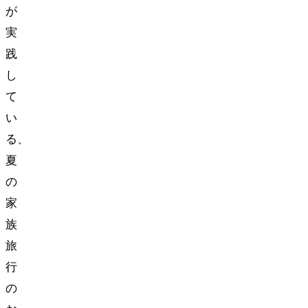
が
実
践
し
て
い
る、
夏
の
家
族
旅
行
の