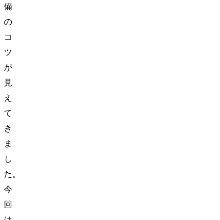
備
の
コ
ツ
が
見
え
て
き
ま
し
た。
今
回
は、