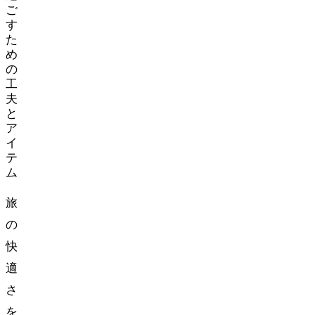
ご
す
た
め
の
工
夫
と
ア
イ
テ
ム
旅
の
快
適
さ
を