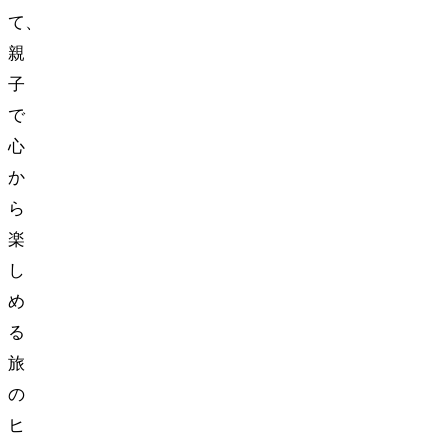
て、
親
子
で
心
か
ら
楽
し
め
る
旅
の
ヒ