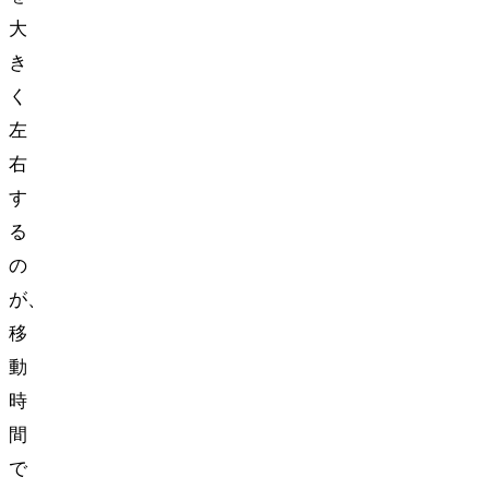
大
き
く
左
右
す
る
の
が、
移
動
時
間
で