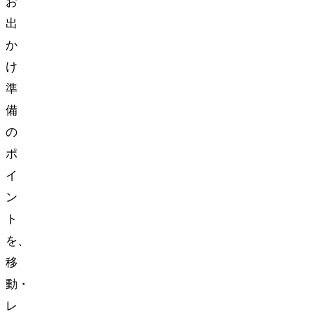
お
出
か
け
準
備
の
ポ
イ
ン
ト
を、
移
動・
レ