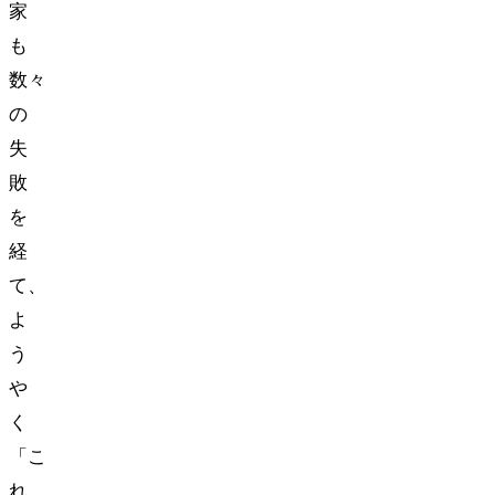
家
も
数々
の
失
敗
を
経
て、
よ
う
や
く
「こ
れ