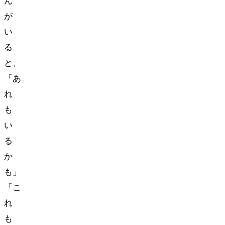
ん
が
い
る
と、
「あ
れ
も
い
る
か
も」
「こ
れ
も