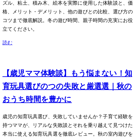
ズル、粘土、積み木、絵本を実際に使用した体験談と、価
格、メリット・デメリット、他の遊びとの比較、選び方の
コツまで徹底解説。冬の遊び時間、親子時間の充実にお役
立てください。
読む
Oct 24, 2023
【3歳児ママ体験談】もう悩まない！知
育玩具選びの3つの失敗と厳選7選｜秋の
おうち時間を豊かに
3歳児の知育玩具選び、失敗していませんか？子育て経験を
持つママが、リアルな失敗談とそれを乗り越えて見つけた
本当に使える知育玩具7選を徹底レビュー。秋の室内遊びを