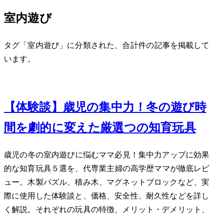
室内遊び
タグ「室内遊び」に分類された、合計 3 件の記事を掲載して
います。
Jan 26, 2024
【体験談】3歳児の集中力UP！冬の遊び時
間を劇的に変えた厳選5つの知育玩具
3歳児の冬の室内遊びに悩むママ必見！集中力アップに効果
的な知育玩具５選を、40代専業主婦の高学歴ママが徹底レビ
ュー。木製パズル、積み木、マグネットブロックなど、実
際に使用した体験談と、価格、安全性、耐久性などを詳し
く解説。それぞれの玩具の特徴、メリット・デメリット、