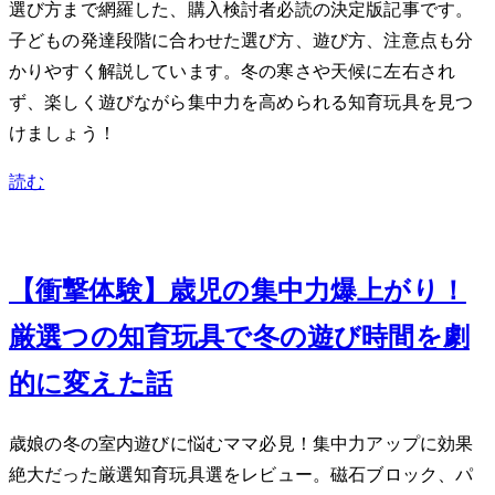
選び方まで網羅した、購入検討者必読の決定版記事です。
子どもの発達段階に合わせた選び方、遊び方、注意点も分
かりやすく解説しています。冬の寒さや天候に左右され
ず、楽しく遊びながら集中力を高められる知育玩具を見つ
けましょう！
読む
Jan 3, 2024
【衝撃体験】3歳児の集中力爆上がり！
厳選5つの知育玩具で冬の遊び時間を劇
的に変えた話
3歳娘の冬の室内遊びに悩むママ必見！集中力アップに効果
絶大だった厳選知育玩具5選をレビュー。磁石ブロック、パ