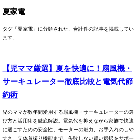
夏家電
タグ「夏家電」に分類された、合計 1 件の記事を掲載してい
ます。
Jun 19, 2026
【2児ママ厳選】夏を快適に！扇風機・
サーキュレーター徹底比較と電気代節
約術
2児のママが数年間愛用する扇風機・サーキュレーターの選
び方と活用術を徹底解説。電気代を抑えながら家族で快適
に過ごすための安全性、DCモーターの魅力、お手入れのしや
すさ、立体首振り機能まで、失敗しない賢い選択をサポー