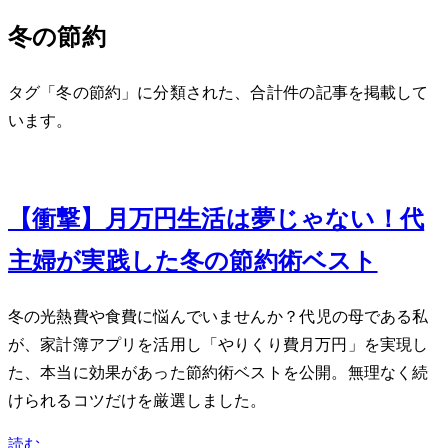
冬の節約
タグ「冬の節約」に分類された、合計 1 件の記事を掲載して
います。
Feb 27, 2024
【衝撃】月5万円生活は夢じゃない！40代
主婦が実践した冬の節約術ベスト5
冬の光熱費や食費に悩んでいませんか？40代2児の母である私
が、家計簿アプリを活用し「やりくり費月5万円」を実現し
た、本当に効果があった節約術ベスト5を公開。無理なく続
けられるコツだけを厳選しました。
読む