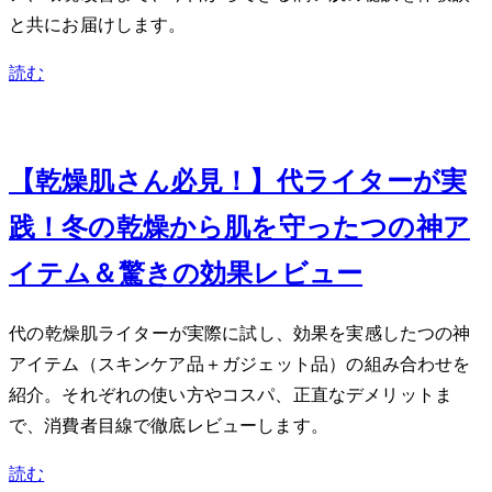
と共にお届けします。
読む
Dec 14, 2023
【乾燥肌さん必見！】30代ライターが実
践！冬の乾燥から肌を守った5つの神ア
イテム＆驚きの効果レビュー
30代の乾燥肌ライターが実際に試し、効果を実感した5つの神
アイテム（スキンケア4品＋ガジェット1品）の組み合わせを
紹介。それぞれの使い方やコスパ、正直なデメリットま
で、消費者目線で徹底レビューします。
読む