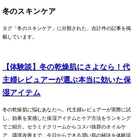
冬のスキンケア
タグ「冬のスキンケア」に分類された、合計 2 件の記事を掲
載しています。
Feb 13, 2024
【体験談】冬の乾燥肌にさよなら！40代
主婦レビュアーが選ぶ本当に効いた保
湿アイテムTOP5
冬の乾燥肌に悩むあなたへ。40代主婦レビュアーが実際に試
し、効果を実感した保湿アイテムとケア方法をランキング
でご紹介。セラミドクリームからコスパ抜群のオイルケ
ア、環境改善まで、今日からできる潤い肌の秘訣を体験談