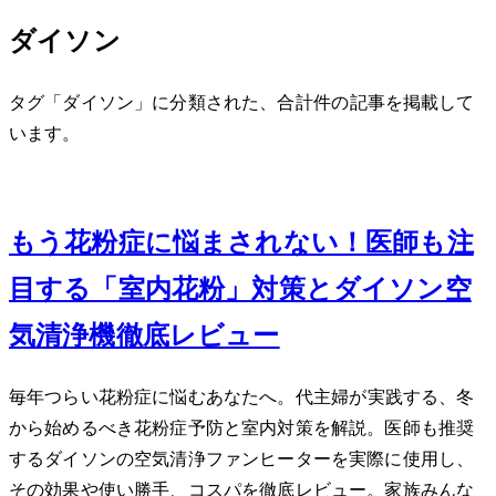
ダイソン
タグ「ダイソン」に分類された、合計 1 件の記事を掲載して
います。
Feb 18, 2024
もう花粉症に悩まされない！医師も注
目する「室内花粉」対策とダイソン空
気清浄機徹底レビュー
毎年つらい花粉症に悩むあなたへ。40代主婦が実践する、冬
から始めるべき花粉症予防と室内対策を解説。医師も推奨
するダイソンの空気清浄ファンヒーターを実際に使用し、
その効果や使い勝手、コスパを徹底レビュー。家族みんな