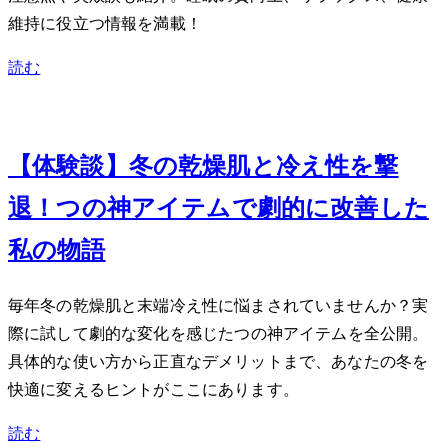
維持に役立つ情報を満載！
読む
Dec 31, 2023
【体験談】冬の乾燥肌と冷え性を撃
退！5つの神アイテムで劇的に改善した
私の物語
毎年冬の乾燥肌と末端冷え性に悩まされていませんか？実
際に試して劇的な変化を感じた5つの神アイテムを全公開。
具体的な使い方から正直なデメリットまで、あなたの冬を
快適に変えるヒントがここにあります。
読む