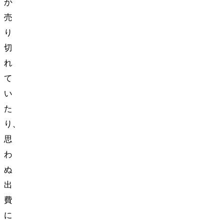
が
売
り
切
れ
て
い
た
り、
思
わ
ぬ
出
費
に