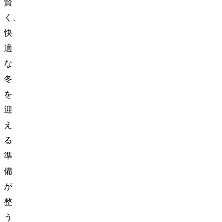
賢
く、
快
適
な
冬
を
迎
え
る
準
備
が
整
う