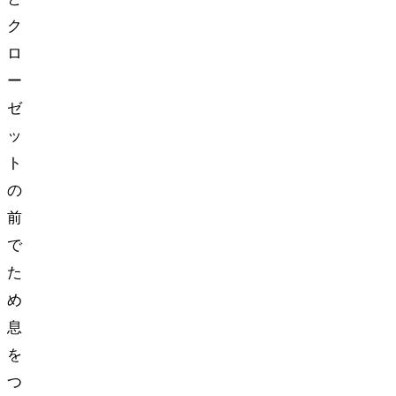
ク
ロ
ー
ゼ
ッ
ト
の
前
で
た
め
息
を
つ