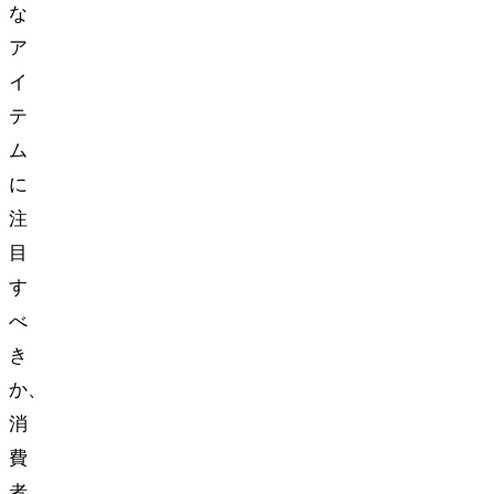
な
ア
イ
テ
ム
に
注
目
す
べ
き
か、
消
費
者