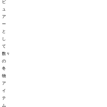
ビ
ュ
ア
ー
と
し
て
数々
の
冬
物
ア
イ
テ
ム