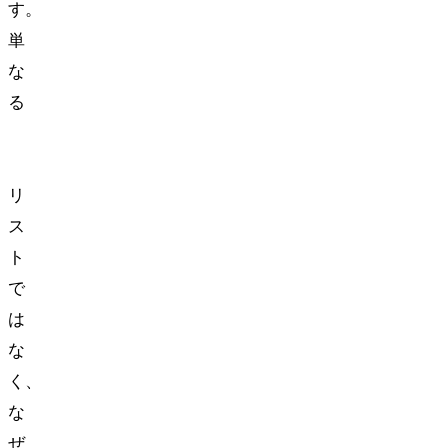
す。
単
な
る
to-
do
リ
ス
ト
で
は
な
く、
な
ぜ