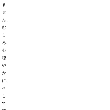
ま
せ
ん。
む
し
ろ、
心
穏
や
か
に、
そ
し
て