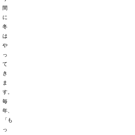
間
に
冬
は
や
っ
て
き
ま
す。
毎
年、
「も
っ