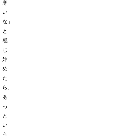
寒
い
な」
と
感
じ
始
め
た
ら、
あ
っ
と
い
う