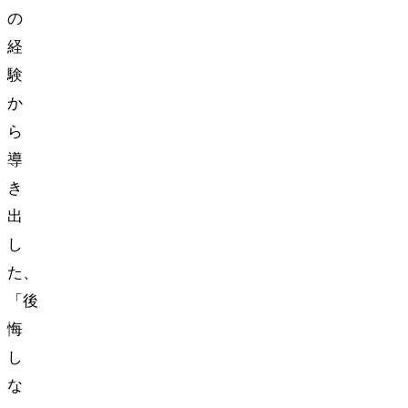
の
経
験
か
ら
導
き
出
し
た、
「後
悔
し
な