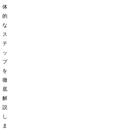
体
的
な
ス
テ
ッ
プ
を
徹
底
解
説
し
ま