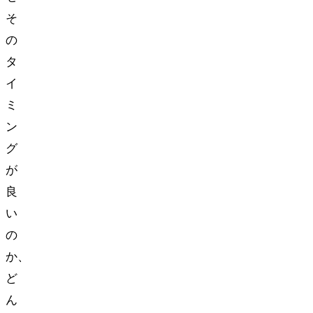
そ
の
タ
イ
ミ
ン
グ
が
良
い
の
か、
ど
ん