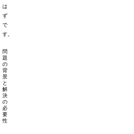
は
ず
で
す。
問
題
の
背
景
と
解
決
の
必
要
性