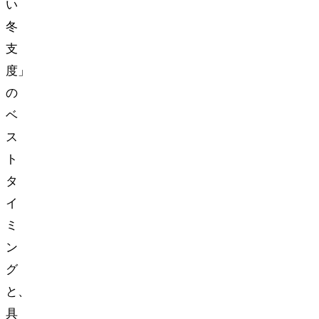
い
冬
支
度」
の
ベ
ス
ト
タ
イ
ミ
ン
グ
と、
具