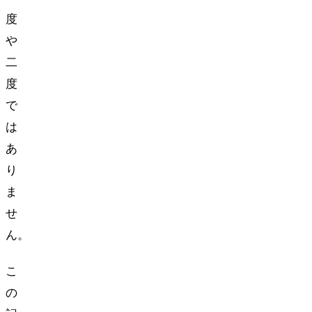
度
や
二
度
で
は
あ
り
ま
せ
ん。
こ
の