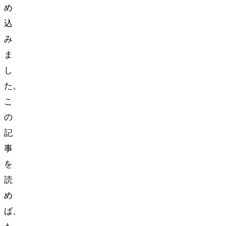
め
込
み
ま
し
た。
こ
の
記
事
を
読
め
ば、