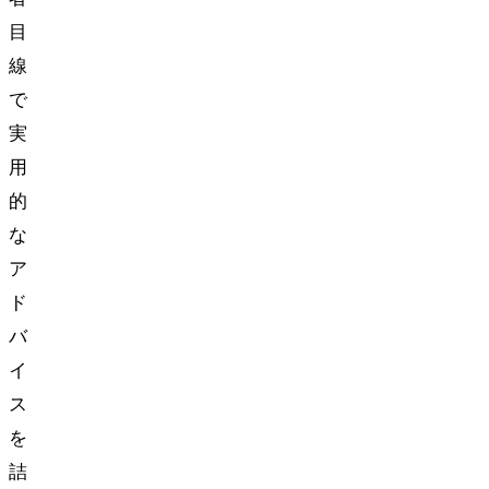
目
線
で
実
用
的
な
ア
ド
バ
イ
ス
を
詰