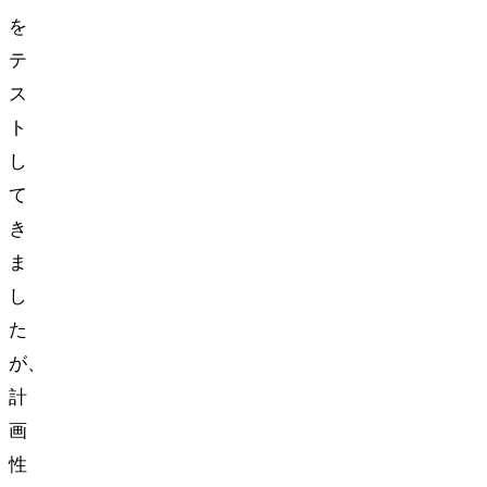
を
テ
ス
ト
し
て
き
ま
し
た
が、
計
画
性