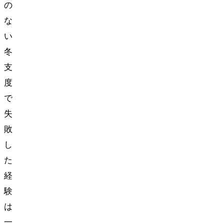
の
な
い
冬
支
度
で
失
敗
し
た
経
験
は
一