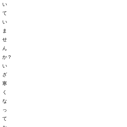
い
て
い
ま
せ
ん
か？
い
ざ
寒
く
な
っ
て