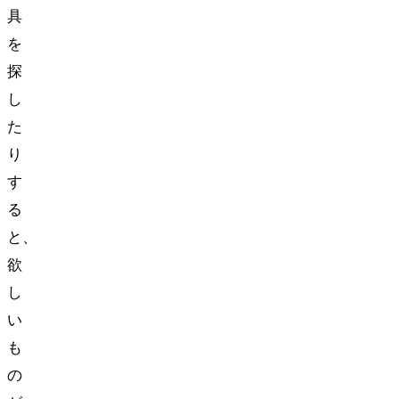
具
を
探
し
た
り
す
る
と、
欲
し
い
も
の