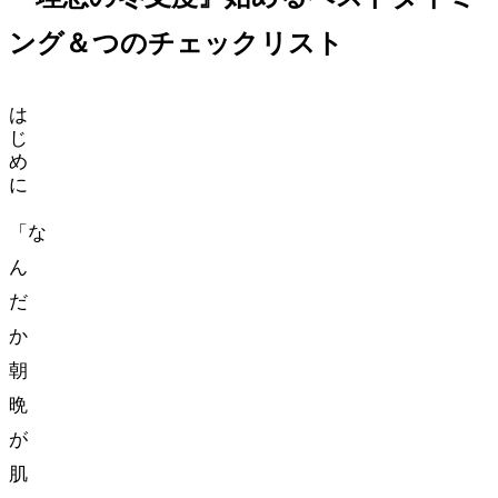
ング＆3つのチェックリスト
は
じ
め
に
「な
ん
だ
か
朝
晩
が
肌