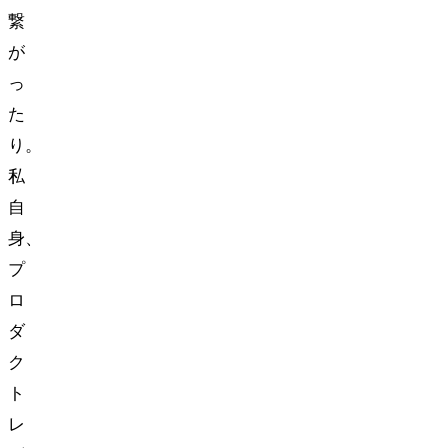
繋
が
っ
た
り。
私
自
身、
プ
ロ
ダ
ク
ト
レ