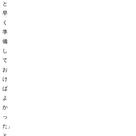
と
早
く
準
備
し
て
お
け
ば
よ
か
っ
た…」
と