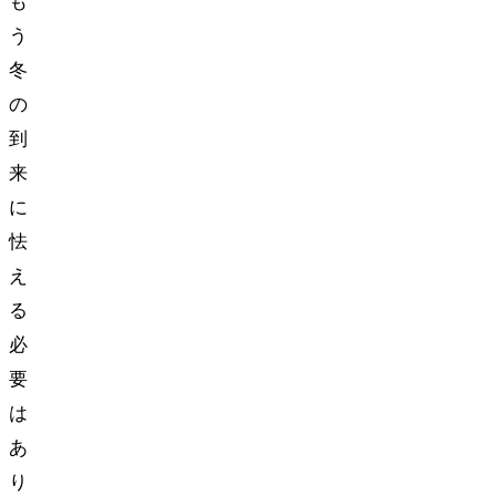
も
う
冬
の
到
来
に
怯
え
る
必
要
は
あ
り