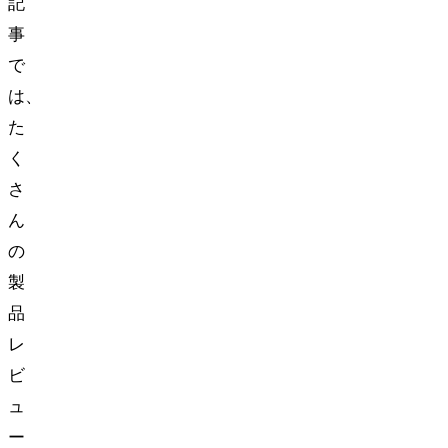
記
事
で
は、
た
く
さ
ん
の
製
品
レ
ビ
ュ
ー