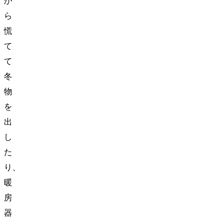
か
ら
慌
て
て
冬
物
を
出
し
た
り、
暖
房
器