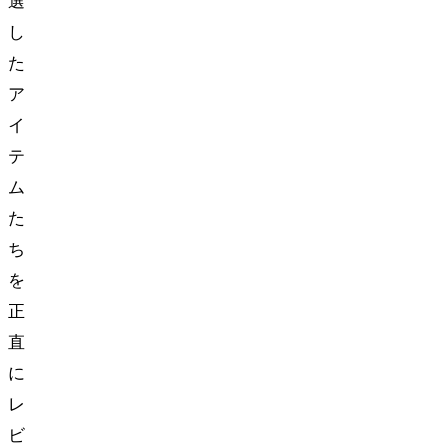
選
し
た
ア
イ
テ
ム
た
ち
を
正
直
に
レ
ビ