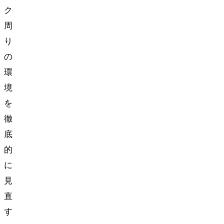
ク
周
り
の
環
境
を
徹
底
的
に
見
直
す