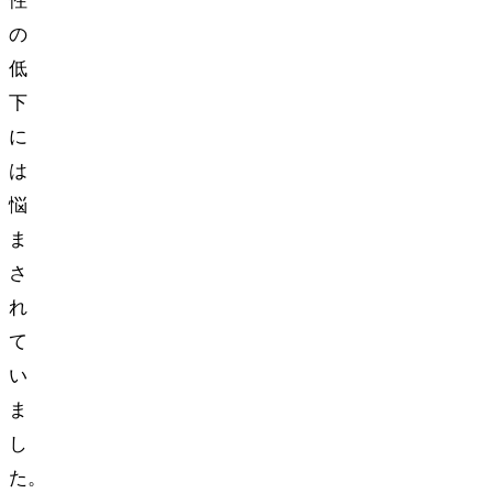
性
の
低
下
に
は
悩
ま
さ
れ
て
い
ま
し
た。