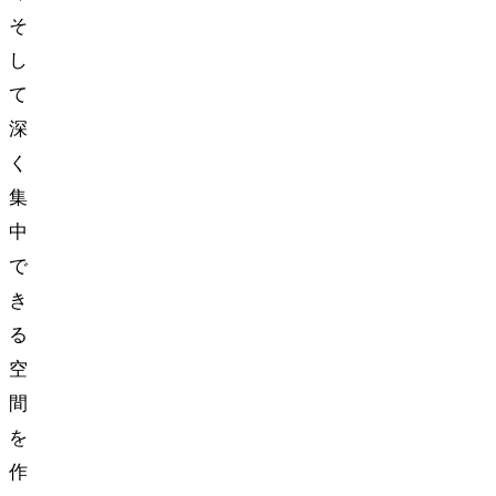
そ
し
て
深
く
集
中
で
き
る
空
間
を
作