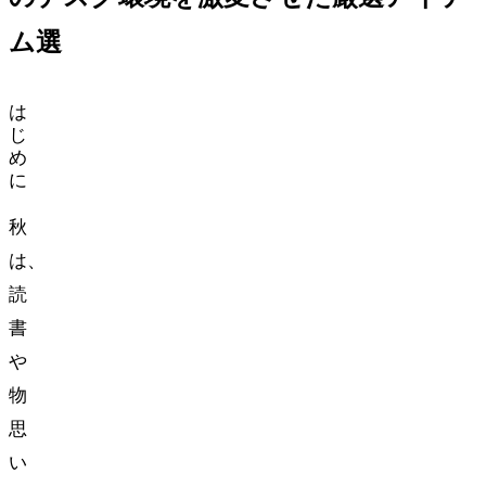
ム5選
は
じ
め
に
秋
は、
読
書
や
物
思
い