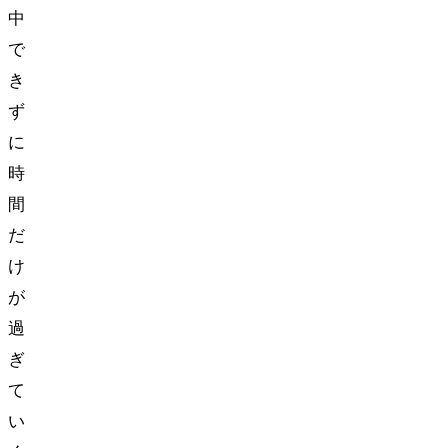
中
で
き
ず
に
時
間
だ
け
が
過
ぎ
て
い