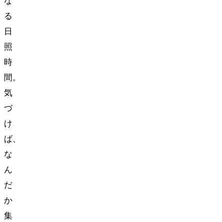
な
る
日
照
時
間。
気
づ
け
ば、
な
ん
だ
か
集