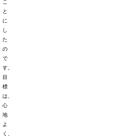
こ
と
に
し
た
の
で
す。
目
標
は、
心
地
よ
く、