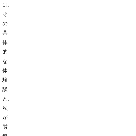
は、
そ
の
具
体
的
な
体
験
談
と、
私
が
厳