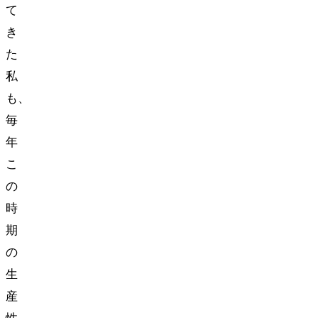
て
き
た
私
も、
毎
年
こ
の
時
期
の
生
産