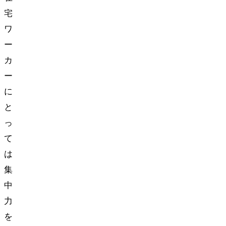
宅
ワ
ー
カ
ー
に
と
っ
て
は
集
中
力
を