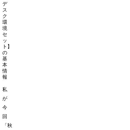
デ
ス
ク
環
境
セ
ッ
ト】
の
基
本
情
報
私
が
今
回
「秋