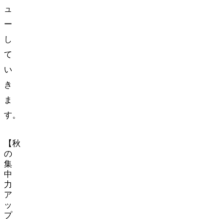
ュ
ー
し
て
い
き
ま
す。
【秋
の
集
中
力
ア
ッ
プ