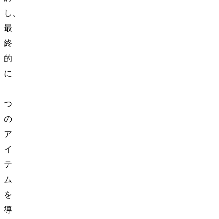
し、
最
終
的
に
5
つ
の
ア
イ
テ
ム
を
導