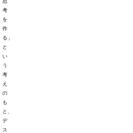
思
考
を
作
る」
と
い
う
考
え
の
も
と、
デ
ス