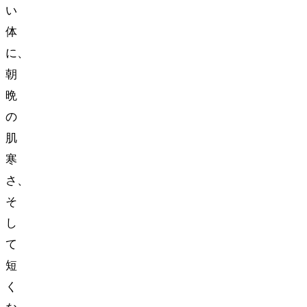
い
体
に、
朝
晩
の
肌
寒
さ、
そ
し
て
短
く