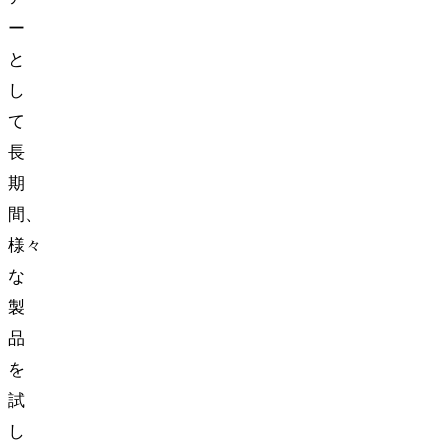
ー
と
し
て
長
期
間、
様々
な
製
品
を
試
し