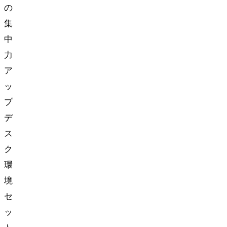
の
集
中
力
ア
ッ
プ
デ
ス
ク
環
境
セ
ッ