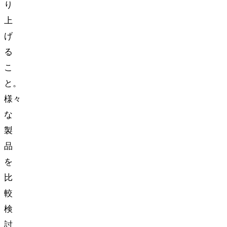
り
上
げ
る
こ
と。
様々
な
製
品
を
比
較
検
討