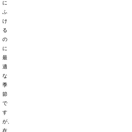
に
ふ
け
る
の
に
最
適
な
季
節
で
す
が、
在