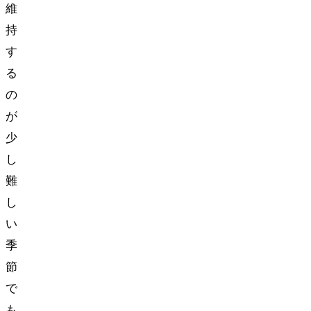
維
持
す
る
の
が
少
し
難
し
い
季
節
で
も