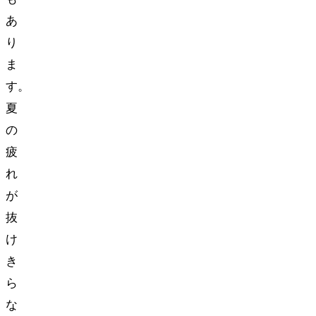
あ
り
ま
す。
夏
の
疲
れ
が
抜
け
き
ら
な