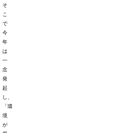
そ
こ
で
今
年
は
一
念
発
起
し、
「環
境
が