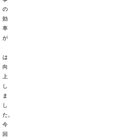
の
効
率
が
30%
は
向
上
し
ま
し
た。
今
回