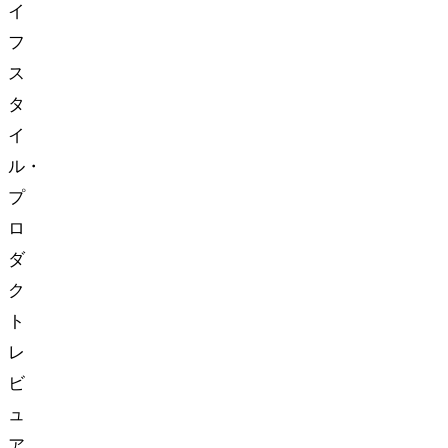
イ
フ
ス
タ
イ
ル・
プ
ロ
ダ
ク
ト
レ
ビ
ュ
ア