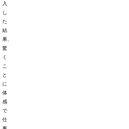
入
し
た
結
果、
驚
く
こ
と
に
体
感
で
仕
事