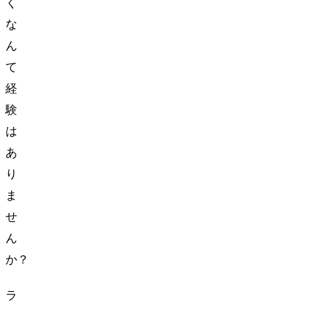
く…
な
ん
て
経
験
は
あ
り
ま
せ
ん
か？
ラ