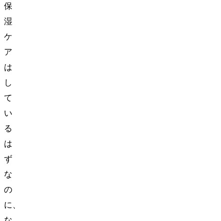
保
湿
ケ
ア
は
し
て
い
る
は
ず
な
の
に、
な