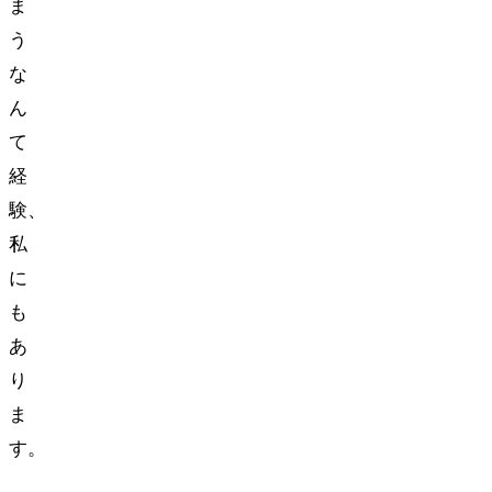
ま
う…
な
ん
て
経
験、
私
に
も
あ
り
ま
す。