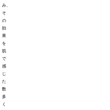
み、
そ
の
効
果
を
肌
で
感
じ
た
数
多
く