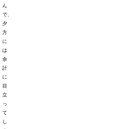
ん
で、
夕
方
に
は
余
計
に
目
立
っ
て
し