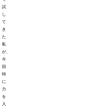
試
し
て
き
た
私
が、
今
回
特
に
力
を
入