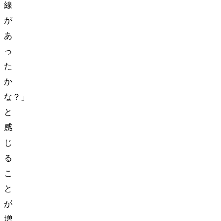
線
が
あ
っ
た
か
な？」
と
感
じ
る
こ
と
が
増