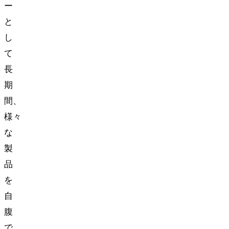
ー
と
し
て
長
期
間、
様々
な
製
品
を
自
腹
で