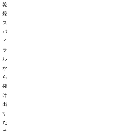
乾
燥
ス
パ
イ
ラ
ル
か
ら
抜
け
出
す
た