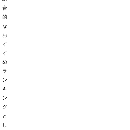
合
的
な
お
す
す
め
ラ
ン
キ
ン
グ
と
し