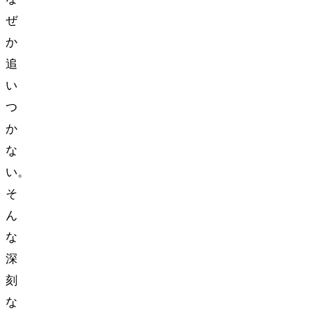
ぜ
か
追
い
つ
か
な
い。
そ
ん
な
深
刻
な