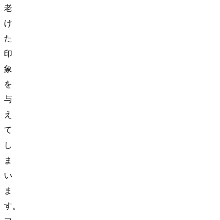
老
け
た
印
象
を
与
え
て
し
ま
い
ま
す。