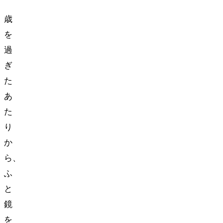
30
歳
を
過
ぎ
た
あ
た
り
か
ら、
ふ
と
鏡
を