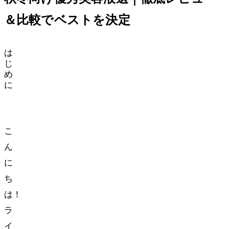
＆比較でベスト1を決定
は
じ
め
に
こ
ん
に
ち
は！
ラ
イ