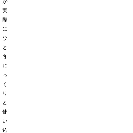
が
実
際
に
ひ
と
冬
じ
っ
く
り
と
使
い
込