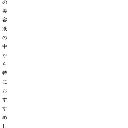
の
美
容
液
の
中
か
ら、
特
に
お
す
す
め
し