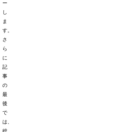
ー
し
ま
す。
さ
ら
に
記
事
の
最
後
で
は、
総