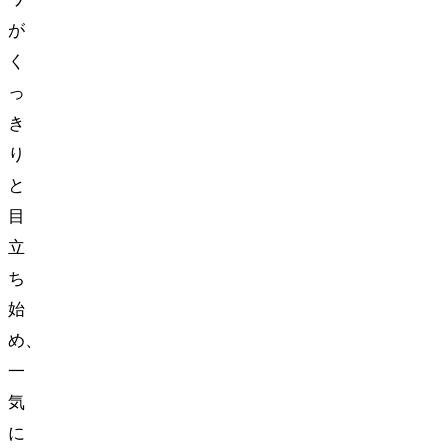
が
く
っ
き
り
と
目
立
ち
始
め、
一
気
に