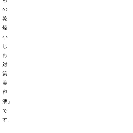
ら
の
乾
燥
小
じ
わ
対
策
美
容
液」
で
す。