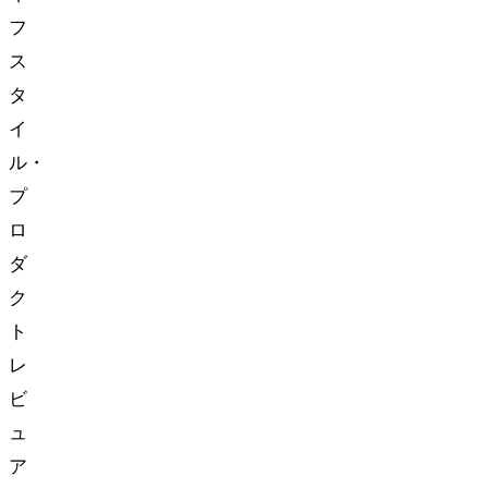
フ
ス
タ
イ
ル・
プ
ロ
ダ
ク
ト
レ
ビ
ュ
ア