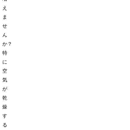
え
ま
せ
ん
か？
特
に
空
気
が
乾
燥
す
る