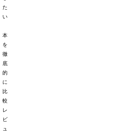
た
い
3
本
を
徹
底
的
に
比
較
レ
ビ
ュ