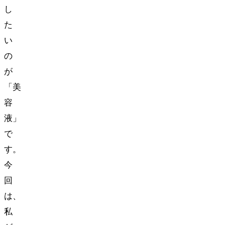
し
た
い
の
が
「美
容
液」
で
す。
今
回
は、
私