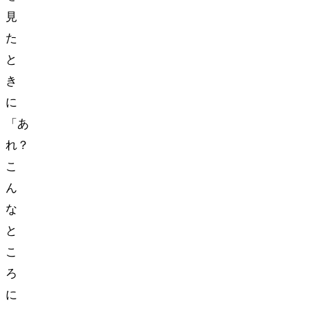
見
た
と
き
に
「あ
れ？
こ
ん
な
と
こ
ろ
に