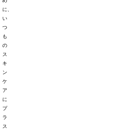
め
に、
い
つ
も
の
ス
キ
ン
ケ
ア
に
プ
ラ
ス