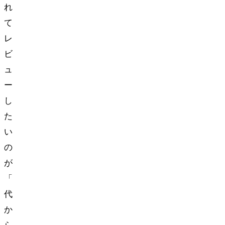
れ
て
レ
ビ
ュ
ー
し
た
い
の
が
「30
代
か