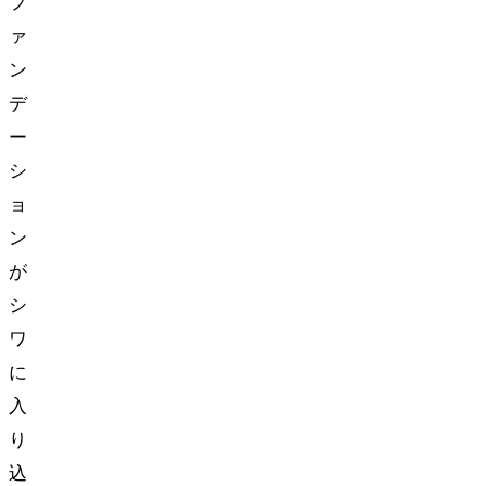
フ
ァ
ン
デ
ー
シ
ョ
ン
が
シ
ワ
に
入
り
込