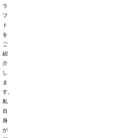
ラ
フ
ト
を
ご
紹
介
し
ま
す。
私
自
身
が