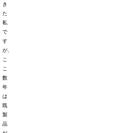
き
た
私
で
す
が、
こ
こ
数
年
は
既
製
品