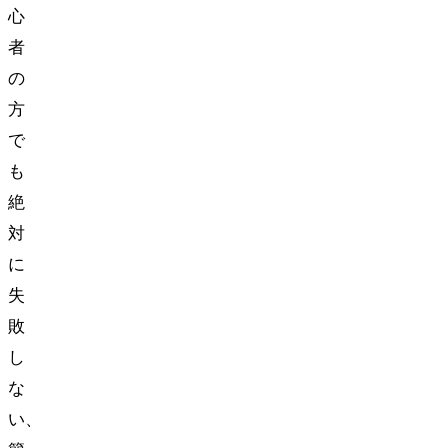
心
者
の
方
で
も
絶
対
に
失
敗
し
な
い、