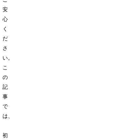
安
心
く
だ
さ
い。
こ
の
記
事
で
は、
DIY
初