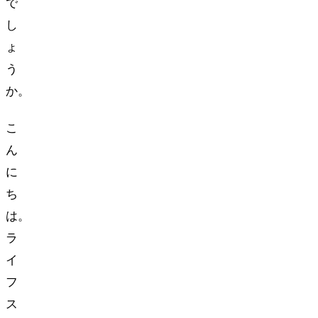
で
し
ょ
う
か。
こ
ん
に
ち
は。
ラ
イ
フ
ス