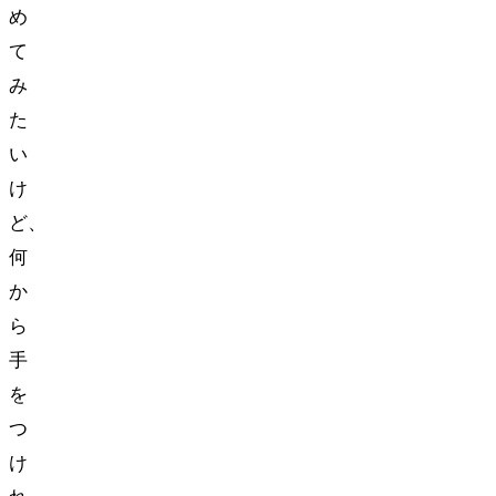
め
て
み
た
い
け
ど、
何
か
ら
手
を
つ
け