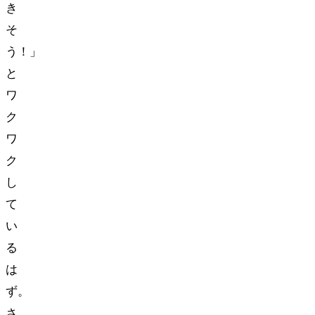
き
そ
う！」
と
ワ
ク
ワ
ク
し
て
い
る
は
ず。
さ