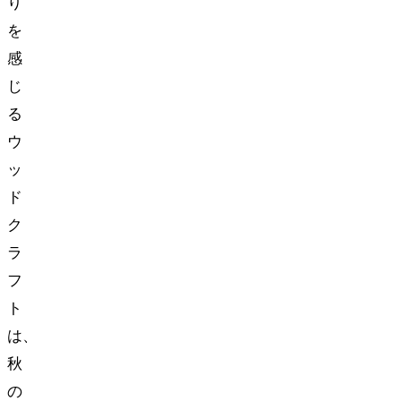
り
を
感
じ
る
ウ
ッ
ド
ク
ラ
フ
ト
は、
秋
の