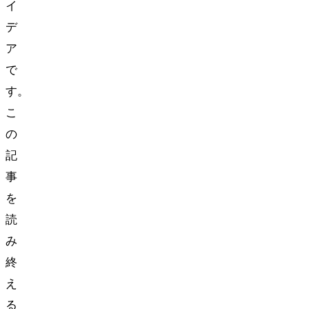
イ
デ
ア
で
す。
こ
の
記
事
を
読
み
終
え
る