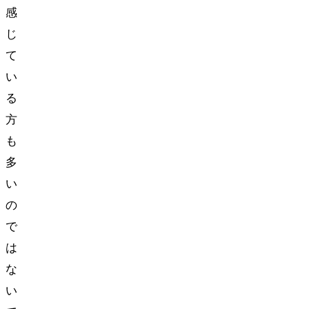
感
じ
て
い
る
方
も
多
い
の
で
は
な
い