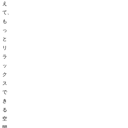
え
て、
も
っ
と
リ
ラ
ッ
ク
ス
で
き
る
空
間