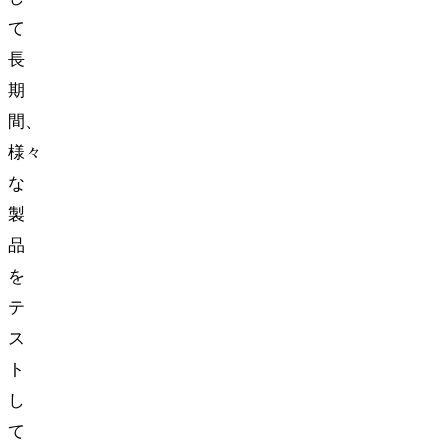
て
長
期
間、
様々
な
製
品
を
テ
ス
ト
し
て