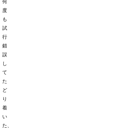
何
度
も
試
行
錯
誤
し
て
た
ど
り
着
い
た、