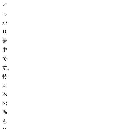
す
っ
か
り
夢
中
で
す。
特
に
木
の
温
も