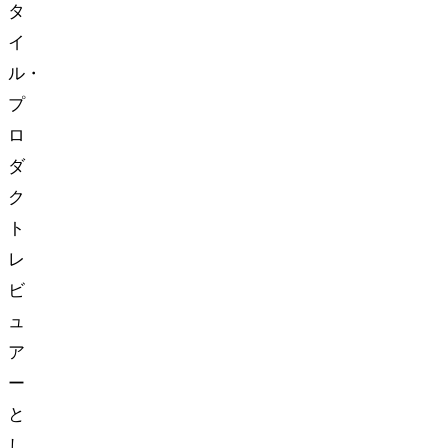
タ
イ
ル・
プ
ロ
ダ
ク
ト
レ
ビ
ュ
ア
ー
と
し