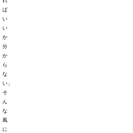
れ
ば
い
い
か
分
か
ら
な
い…」
そ
ん
な
風
に