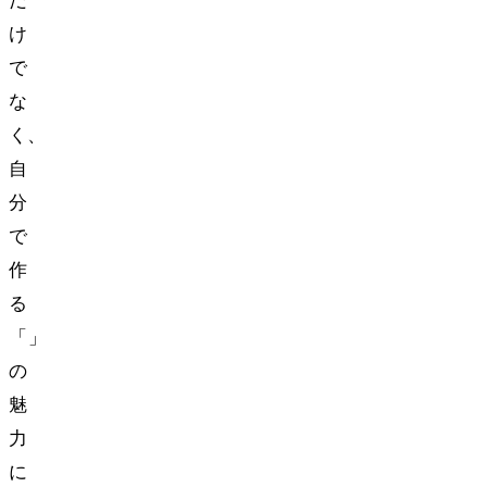
だ
け
で
な
く、
自
分
で
作
る
「DIY」
の
魅
力
に