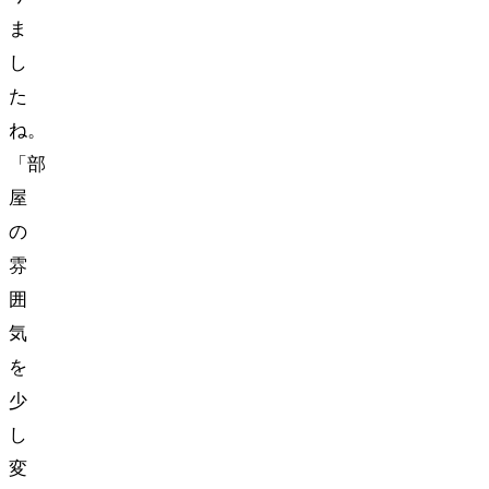
ま
し
た
ね。
「部
屋
の
雰
囲
気
を
少
し
変