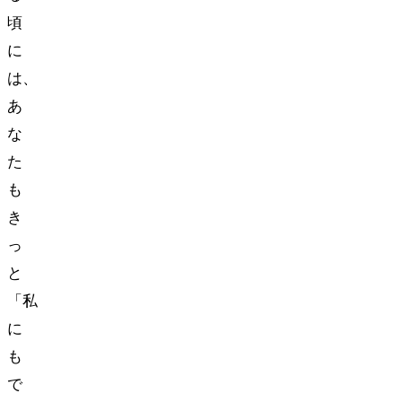
頃
に
は、
あ
な
た
も
き
っ
と
「私
に
も
で