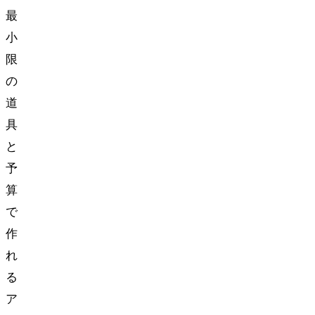
最
小
限
の
道
具
と
予
算
で
作
れ
る
ア