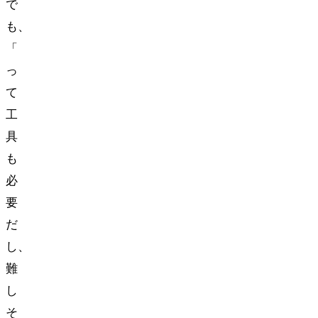
で
も、
「DIY
っ
て
工
具
も
必
要
だ
し、
難
し
そ