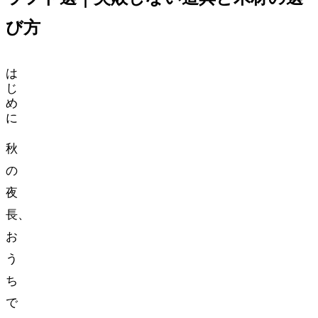
び方
は
じ
め
に
秋
の
夜
長、
お
う
ち
で