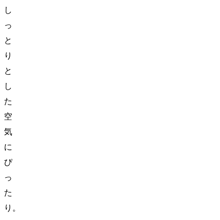
し
っ
と
り
と
し
た
空
気
に
ぴ
っ
た
り。