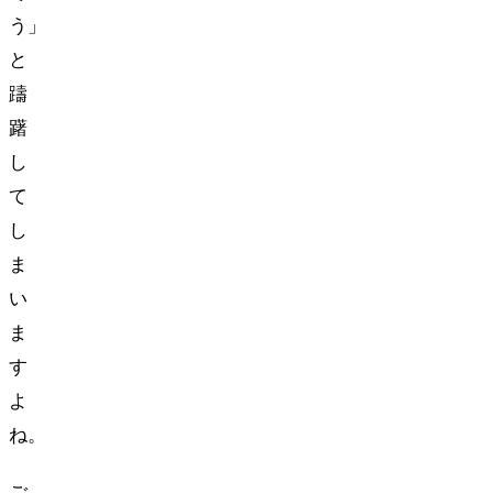
う…」
と
躊
躇
し
て
し
ま
い
ま
す
よ
ね。
ご