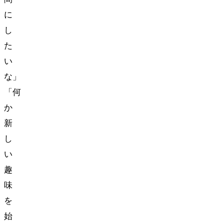
に
し
た
い
な」
「何
か
新
し
い
趣
味
を
始