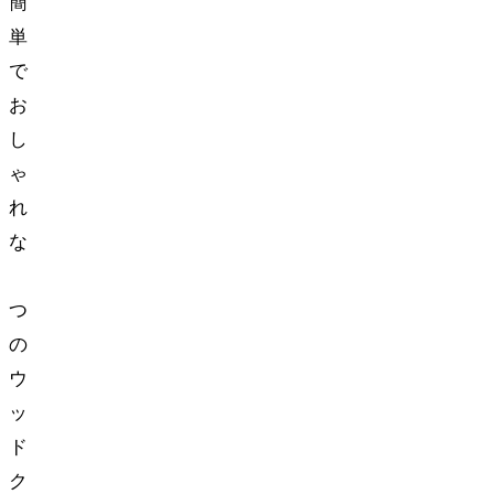
簡
単
で
お
し
ゃ
れ
な
3
つ
の
ウ
ッ
ド
ク