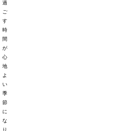
過
ご
す
時
間
が
心
地
よ
い
季
節
に
な
り