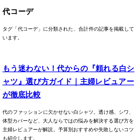
40代コーデ
タグ「40代コーデ」に分類された、合計 1 件の記事を掲載して
います。
Feb 2, 2024
もう迷わない！40代からの『頼れる白シ
ャツ』選び方ガイド｜主婦レビュアー
が徹底比較
40代のファッションに欠かせない白シャツ。透け感、シワ、
体型カバーなど、大人ならではの悩みを解決する選び方を
主婦レビュアーが解説。予算別おすすめや失敗しないコツ
も紹介します。