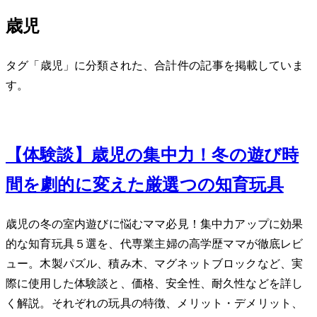
3歳児
タグ「3歳児」に分類された、合計 1 件の記事を掲載していま
す。
Jan 26, 2024
【体験談】3歳児の集中力UP！冬の遊び時
間を劇的に変えた厳選5つの知育玩具
3歳児の冬の室内遊びに悩むママ必見！集中力アップに効果
的な知育玩具５選を、40代専業主婦の高学歴ママが徹底レビ
ュー。木製パズル、積み木、マグネットブロックなど、実
際に使用した体験談と、価格、安全性、耐久性などを詳し
く解説。それぞれの玩具の特徴、メリット・デメリット、