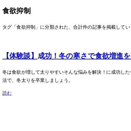
食欲抑制
タグ「食欲抑制」に分類された、合計 1 件の記事を掲載して
Feb 19, 2024
【体験談】-10kg成功！冬の寒さで食欲増
冬は食欲が増して太りやすい…そんな悩みを解決！-10kgに成
法で、冬太りを卒業しましょう。
読む