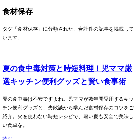
食材保存
タグ「食材保存」に分類された、合計 2 件の記事を掲載して
います。
Jun 21, 2026
夏の食中毒対策と時短料理！2児ママ厳
選キッチン便利グッズと賢い食事術
夏の食中毒は不安ですよね。2児ママが数年間愛用するキッ
チン便利グッズと、失敗談から学んだ食材保存のコツをご
紹介。火を使わない時短レシピで、暑い夏も安全で美味し
い食卓を。
読む