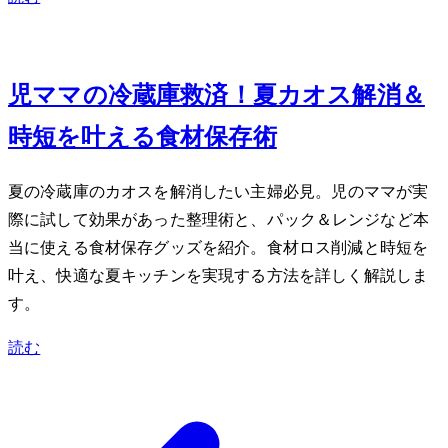
Jun 17, 2026
2児ママの冷蔵庫救済！夏カオス解消＆
時短を叶える食材保存術
夏の冷蔵庫のカオスを解消したい主婦必見。2児のママが実
際に試して効果があった整理術と、iwakiパック＆レンジなど本
当に使える食材保存グッズを紹介。食材ロス削減と時短を
叶え、快適な夏キッチンを実現する方法を詳しく解説しま
す。
読む