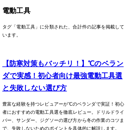
電動工具
タグ「電動工具」に分類された、合計 1 件の記事を掲載して
います。
Dec 1, 2023
【防寒対策もバッチリ！】-3℃のベラン
ダDIYで実感！初心者向け最強電動工具3選
と失敗しない選び方
豊富な経験を持つレビュアーが-3℃のベランダDIYで実証！初心
者におすすめの電動工具3選を徹底レビュー。ドリルドライ
バー、サンダー、ジグソーの選び方から冬の作業のコツま
で、失敗しないためのポイントを具体的に解説します。